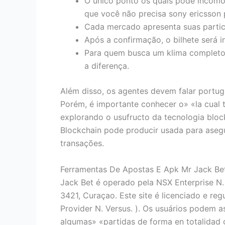
O único ponto os quais pode incomod
que você não precisa sony ericsson 
Cada mercado apresenta suas particu
Após a confirmação, o bilhete será
Para quem busca um klima completo e
a diferença.
Além disso, os agentes devem falar portug
Porém, é importante conhecer o» «la cual
explorando o usufructo da tecnologia bloc
Blockchain pode producir usada para asegur
transações.
Ferramentas De Apostas E Apk Mr Jack Be
Jack Bet é operado pela NSX Enterprise N. 
3421, Curaçao. Este site é licenciado e r
Provider N. Versus. ). Os usuários podem as
algumas» «partidas de forma en totalidad gr