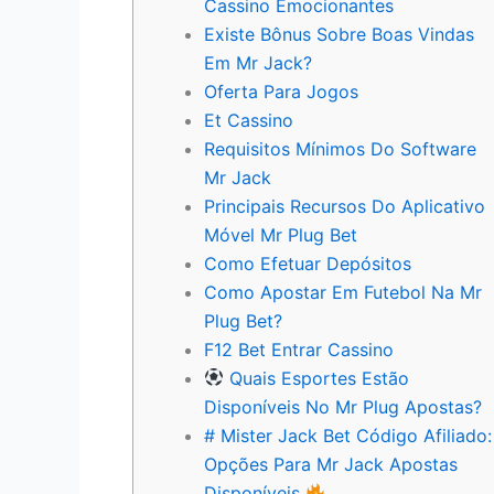
Cassino Emocionantes
Existe Bônus Sobre Boas Vindas
Em Mr Jack?
Oferta Para Jogos
Et Cassino
Requisitos Mínimos Do Software
Mr Jack
Principais Recursos Do Aplicativo
Móvel Mr Plug Bet
Como Efetuar Depósitos
Como Apostar Em Futebol Na Mr
Plug Bet?
F12 Bet Entrar Cassino
Quais Esportes Estão
Disponíveis No Mr Plug Apostas?
# Mister Jack Bet Código Afiliado:
Opções Para Mr Jack Apostas
Disponíveis