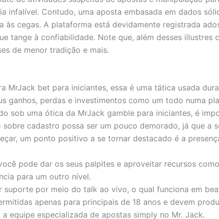
gia infalível. Contudo, uma aposta embasada em dados só
 às cegas. A plataforma está devidamente registrada ados
ue tange à confiabilidade. Note que, além desses illustres
íses de menor tradição e mais.
a MrJack bet para iniciantes, essa é uma tática usada dur
eus ganhos, perdas e investimentos como um todo numa plan
o sob uma ótica da MrJack gamble para iniciantes, é impor
sobre cadastro possa ser um pouco demorado, já que a seg
meçar, um ponto positivo a se tornar destacado é a presen
ocê pode dar os seus palpites e aproveitar recursos como
ncia para um outro nível.
r suporte por meio do talk ao vivo, o qual funciona em bea
rmitidas apenas para principais de 18 anos e devem produ
a equipe especializada de apostas simply no Mr. Jack.