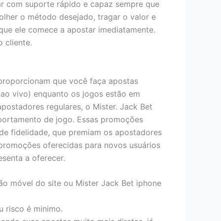
tar com suporte rápido e capaz sempre que
olher o método desejado, tragar o valor e
 que ele comece a apostar imediatamente.
 cliente.
s proporcionam que você faça apostas
 ao vivo) enquanto os jogos estão em
ostadores regulares, o Mister. Jack Bet
mportamento de jogo. Essas promoções
 de fidelidade, que premiam os apostadores
 promoções oferecidas para novos usuários
esenta a oferecer.
são móvel do site ou Mister Jack Bet iphone
u risco é minimo.