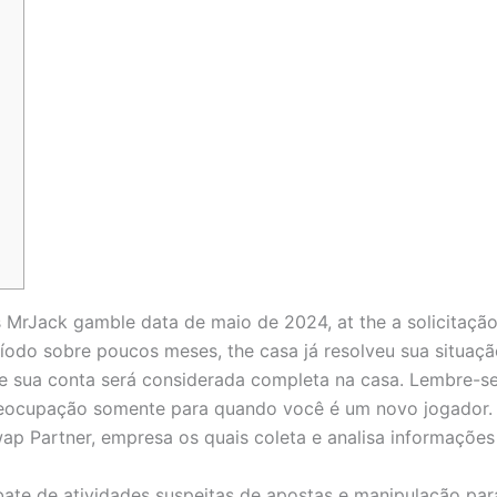
MrJack gamble data de maio de 2024, at the a solicitação
íodo sobre poucos meses, the casa já resolveu sua situação
 sua conta será considerada completa na casa. Lembre-se,
 preocupação somente para quando você é um novo jogador.
wap Partner, empresa os quais coleta e analisa informações
te de atividades suspeitas de apostas e manipulação para