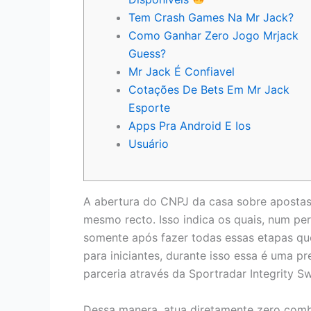
Tem Crash Games Na Mr Jack?
Como Ganhar Zero Jogo Mrjack
Guess?
Mr Jack É Confiavel
Cotações De Bets Em Mr Jack
Esporte
Apps Pra Android E Ios
Usuário
A abertura do CNPJ da casa sobre apostas 
mesmo recto. Isso indica os quais, num per
somente após fazer todas essas etapas que
para iniciantes, durante isso essa é uma
parceria através da Sportradar Integrity S
Dessa manera, atua diretamente zero comba