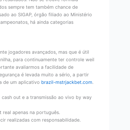
lidos sempre tem também chance de
ado ao SIGAP, órgão filiado ao Ministério
 campeonatos, há ainda categorias
ante jogadores avançados, mas que é útil
ilha, para continuamente ter controle weil
tante avaliarmos a facilidade de
urança é levada muito a sério, a partir
ça de um aplicativo
brazil-mstrjackbet.com
.
 cash out e a transmissão ao vivo by way
t real apenas na português.
cir realizadas com responsabilidade.