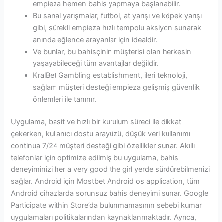
empieza hemen bahis yapmaya başlanabilir.
Bu sanal yarışmalar, futbol, at yarışı ve köpek yarışı
gibi, sürekli empieza hızlı tempolu aksiyon sunarak
anında eğlence arayanlar için idealdir.
Ve bunlar, bu bahisçinin müşterisi olan herkesin
yaşayabileceği tüm avantajlar değildir.
KralBet Gambling establishment, ileri teknoloji,
sağlam müşteri desteği empieza gelişmiş güvenlik
önlemleri ile tanınır.
Uygulama, basit ve hızlı bir kurulum süreci ile dikkat
çekerken, kullanıcı dostu arayüzü, düşük veri kullanımı
continua 7/24 müşteri desteği gibi özellikler sunar. Akıllı
telefonlar için optimize edilmiş bu uygulama, bahis
deneyiminizi her a very good the girl yerde sürdürebilmenizi
sağlar. Android için Mostbet Android os application, tüm
Android cihazlarda sorunsuz bahis deneyimi sunar. Google
Participate within Store’da bulunmamasının sebebi kumar
uygulamaları politikalarından kaynaklanmaktadır. Ayrıca,