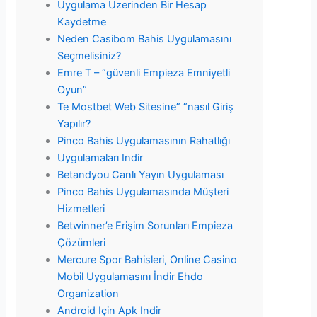
Uygulama Üzerinden Bir Hesap
Kaydetme
Neden Casibom Bahis Uygulamasını
Seçmelisiniz?
Emre T – “güvenli Empieza Emniyetli
Oyun”
Te Mostbet Web Sitesine” “nasıl Giriş
Yapılır?
Pinco Bahis Uygulamasının Rahatlığı
Uygulamaları Indir
Betandyou Canlı Yayın Uygulaması
Pinco Bahis Uygulamasında Müşteri
Hizmetleri
Betwinner’e Erişim Sorunları Empieza
Çözümleri
Mercure Spor Bahisleri, Online Casino
Mobil Uygulamasını İndir Ehdo
Organization
Android Için Apk Indir