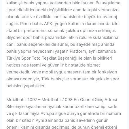
kullanışlı bahis yapma yollarından birini sunar. Bu uygulama,
spor etkinliklerindeki değişikliklere anında tepki vermenize
olanak tanır ve özellikle canlı bahislerde büyük bir avantaj
sağlar. Pinco bahis APK, yoğun kullanım durumlarında bile
stabil bir performans sunacak şekilde optimize edilmiştir.
Bilyoner spor bahis pazarındaki etkin rolü ile kullanıcılarına
canlı bahis seçenekleri de sunar, bu sayede maç anında
bahis yapma heyecanını yaşatır. Platform, aynı zamanda
Türkiye Spor Toto Teşkilat Başkanlığı ile olan iş birlikleri
neticesinde resmi ve güvenilir bir statüde hizmet
vermektedir. Vave mobil uygulamasının tam bir fonksiyon
olması nedeniyle, Türk bahisçiler sorunsuz bir şekilde spor
bahisleri yapabilirler.
Mobilbahis1097 – Mobilbahis1098 En Güncel Giriş Adresi
Siteleriyle kıyaslanamayacak kadar özelliklere sahip, sade
ve şık tasarımıyla Avrupa sigue dünya genelinde bir numara
olan bir sitedir. Aynı zamanda bahis severlerin günün
önemli kısmını dışarıda geçirmesi de bunun önemli etkeni