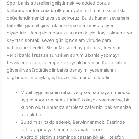
Spor bahis stratejileri geliştirmek ve added bonus
kullanmak isterseniz bu ilk para yatırma fırsatını kesinlikle
değerlendirmenizi tavsiye ediyoruz. Bu da kumar severlerin
Betroller güncel giriş linkini aramasına sebep oluyor
diyebiliriz. Hoş geldin bonusunu almak için, kayıt olmanız ve
kayıttan sonraki seven gün içinde em virtude para
yatırmanız gerekir. Bizim Mostbet uygulaması, heyecan
verici bahis fırsatları sunarken sorumlu bahis yapmayı
teşvik eden araçlar empieza kaynaklar sunar. Kullanıcıların
güvenli ve sürdürülebilir bahis deneyimi yaşamalarını
sağlamak amacıyla çeşitli özellikler sunulmaktadır.
Mobil uygulamanın rahat ve göze batmayan menüsü,
uygun sporu ve bahis türünü kolayca seçmenize, bir
kupon oluşturmanıza empieza zaferinizi beklemenize
olanak tanır.
Bu adımları takip ederek, Betwinner mobi üzerinde
bahis yapmaya hemen başlayabilirsiniz.
Android işletim sisteminde çalışan bir akıllı telefon