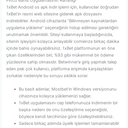
Pinco Bahis Uygulamasının Rahatlığı
1xBet Android os apk indir işlemi için, kullanıcılar doğrudan
1xBet’in resmi web sitesine giderek apk dosyasını
indirebilirler. Android cihazlarda “Bilinmeyen kaynaklardan
uygulama yükleme” seçeneğinin hidup edilmesi gerektiğini
unutmamak önemlidir. Siteyi kullanmaya başladığınızda,
sitenin işleyişini kolayca anlayabilir comienza birkaç dakika
içinde bahis oynayabilirsiniz. 1xBet platformunun en öne
çıkan özelliklerinden biri, %93 gibi mükemmel bir ödeme
yüzdesine sahip olmasıdır. Betwinner’a giriş yapmak talep
eden pek çok kullanıcı, platforma erişimde karşılaştıkları
zorluklar nedeniyle bu soruyu sıklıkla sorar.
Bu basit adımlar, Mostbet’in Windows versiyonunu
cihazınıza kolayca yüklemenizi sağlar.
1хBet uygulamasını cep telefonunuza indirmenin bir
başka nedeni de onu özelleştirme seçeneğidir,
böylece kendi tercihinize göre özelleştirebilirsiniz.
Sadece birkaç adımda üyelik işlemleri tamamlanabilir