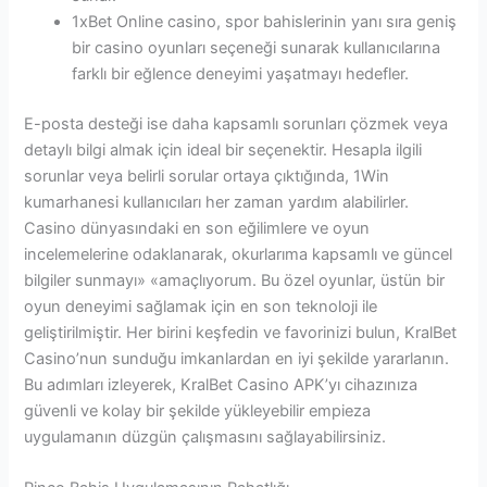
1xBet Online casino, spor bahislerinin yanı sıra geniş
bir casino oyunları seçeneği sunarak kullanıcılarına
farklı bir eğlence deneyimi yaşatmayı hedefler.
E-posta desteği ise daha kapsamlı sorunları çözmek veya
detaylı bilgi almak için ideal bir seçenektir. Hesapla ilgili
sorunlar veya belirli sorular ortaya çıktığında, 1Win
kumarhanesi kullanıcıları her zaman yardım alabilirler.
Casino dünyasındaki en son eğilimlere ve oyun
incelemelerine odaklanarak, okurlarıma kapsamlı ve güncel
bilgiler sunmayı» «amaçlıyorum. Bu özel oyunlar, üstün bir
oyun deneyimi sağlamak için en son teknoloji ile
geliştirilmiştir. Her birini keşfedin ve favorinizi bulun, KralBet
Casino’nun sunduğu imkanlardan en iyi şekilde yararlanın.
Bu adımları izleyerek, KralBet Casino APK’yı cihazınıza
güvenli ve kolay bir şekilde yükleyebilir empieza
uygulamanın düzgün çalışmasını sağlayabilirsiniz.