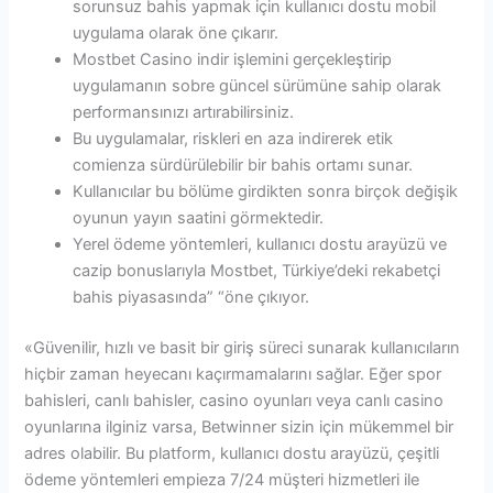
sorunsuz bahis yapmak için kullanıcı dostu mobil
uygulama olarak öne çıkarır.
Mostbet Casino indir işlemini gerçekleştirip
uygulamanın sobre güncel sürümüne sahip olarak
performansınızı artırabilirsiniz.
Bu uygulamalar, riskleri en aza indirerek etik
comienza sürdürülebilir bir bahis ortamı sunar.
Kullanıcılar bu bölüme girdikten sonra birçok değişik
oyunun yayın saatini görmektedir.
Yerel ödeme yöntemleri, kullanıcı dostu arayüzü ve
cazip bonuslarıyla Mostbet, Türkiye’deki rekabetçi
bahis piyasasında” “öne çıkıyor.
«Güvenilir, hızlı ve basit bir giriş süreci sunarak kullanıcıların
hiçbir zaman heyecanı kaçırmamalarını sağlar. Eğer spor
bahisleri, canlı bahisler, casino oyunları veya canlı casino
oyunlarına ilginiz varsa, Betwinner sizin için mükemmel bir
adres olabilir. Bu platform, kullanıcı dostu arayüzü, çeşitli
ödeme yöntemleri empieza 7/24 müşteri hizmetleri ile