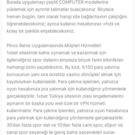
Burada uygulamayı çeşitli COMPUTER modellerine
yüklemek için ayrıntılı talimatlar bulacaksınız. Böylece
hemen bugün, tam olarak hangi site bağlantısının çalıştığını
öğrenebileceksiniz; ayrıca kullanıcı hesabınıza» «hızlı ve
kolay bir şekilde erişebileceksiniz.
Pinco Bahis Uygulamasında Müşteri Hizmetleri
1xbet sitesinde bahis oynamak ve kazanmak için
ilgilendiğiniz spor dallarını empieza birçok farklı etkinlikten
herhangi birini seçebilirsiniz. Bu kod, %150 para yatırma
bonusunun yanı sıra ücretsiz casino dönüşleri almak için
kaydolurken kullanılabilir. Para çekme işlemleri, yalnızca
oyun hesabınıza pra yatırmak için kullandığınız yöntemlerle
gerçekleştirilir. 1xbet Türkiye sitesinin olası engellemelerini
aşmanın bir başka yolu weil özel bir VPN hizmeti
kullanmaktır. Para çekme işlemleri, yalnızca oyun hesabınıza
para yatırmak için kullandığınız yöntemlerle gerçekleştirilir.
30’dan fazla spor dalı ve 10’dan fazla canlı spor, eSpor ve
sanal spor seçeneği ile geniş bahis seçenekleri sunar.