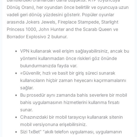
Dönüş Oranı), her oyundan önce belirtilir ve oyuncuya uzun
vadeli geri dönüş yüzdesini gösterir. Popüler oyunlar
arasında Jokers Jewels, Fireplace Stampede, Starlight
Princess 1000, John Hunter and the Scarab Queen ve
Borrador Explosivo 2 bulunur.
VPN kullanarak weil erişim sağlayabilirsiniz, ancak bu
yöntemi kullanmadan önce riskleri göz önünde
bulundurmanızda fayda var.
«Güvenilir, hızlı ve basit bir giriş süreci sunarak
kullanıcıların hiçbir zaman heyecanı kaçırmamalarını
sağlar.
Bu prosedür aynı zamanda bahis severlere bir mobil
bahis uygulamasının hizmetlerini kullanma fırsatı
sunar.
Cihazınızdaki bir mobil tarayıcıyı kullanarak sitenin
mobil versiyonuna erişebilirsiniz.
Sizi 1xBet” “akıllı telefon uygulaması, uygulamanın