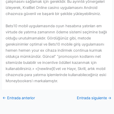
çalışmasını sağlamak için gereklidir. Bu ayrıntılı yönergeleri
izleyerek, KralBet Online casino uygulamasını Android
cihazınıza güvenli ve başarılı bir şekilde yükleyebilirsiniz.
Bets10 mobil uygulamasında oyun hesabına yatırılan em
virtude de yatırma zamanının ödeme sistemi seçimine bağlı
olduğu unutulmamalıdır. Gördüğünüz gibi, metode
gereksinimler optimal ve Bets10 mobile giriş uygulamasını
hemen hemen your ex cihaza indirmek continua kurmak
oldukça mümkündür. Güncel” “promosyon kodlarını net
sitemizde bulabilir ve incentive ödülleri kazanmak için
kullanabilirsiniz.» «[newline]Evet ve Hayır, Skrill, artık mobil
cihazınızla para yatırma işlemlerinde kullanabileceğiniz eski
Moneybookers’ı markalamıştır.
←
Entrada anterior
Entrada siguiente
→