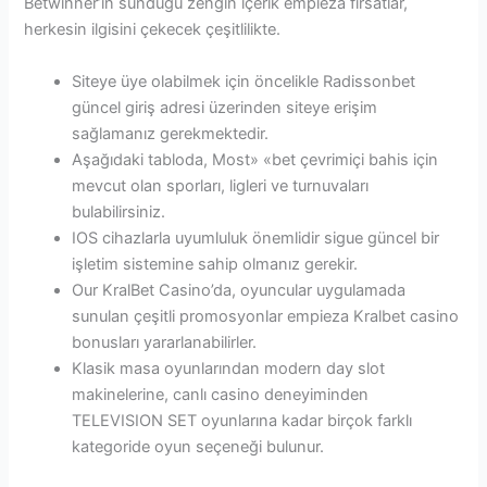
Betwinner’ın sunduğu zengin içerik empieza fırsatlar,
herkesin ilgisini çekecek çeşitlilikte.
Siteye üye olabilmek için öncelikle Radissonbet
güncel giriş adresi üzerinden siteye erişim
sağlamanız gerekmektedir.
Aşağıdaki tabloda, Most» «bet çevrimiçi bahis için
mevcut olan sporları, ligleri ve turnuvaları
bulabilirsiniz.
IOS cihazlarla uyumluluk önemlidir sigue güncel bir
işletim sistemine sahip olmanız gerekir.
Our KralBet Casino’da, oyuncular uygulamada
sunulan çeşitli promosyonlar empieza Kralbet casino
bonusları yararlanabilirler.
Klasik masa oyunlarından modern day slot
makinelerine, canlı casino deneyiminden
TELEVISION SET oyunlarına kadar birçok farklı
kategoride oyun seçeneği bulunur.