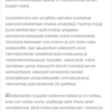
kasinon kolikkopelien aikana, on käytettävissä olevien
kulujen määrä.
Suosittelemme vain turvallisia, parhaiksi luokiteltuja
kasinoita kokeilemaan ilmaisia ​​uhkapelejä. Parempi myyjä
pyrkii kehittämään nautinnollista rahapelien
perustamisverkkopeliä erilaisilla online-kolikkopeleillä.
Verrattuna klassiseen noin kolmen ja voit viiden rullan
kolikkopeliin, alan alkuperäiset videoportit olivat
hämmästyttävän esteettisiä lisäominaisuuksia ja
videopeliominaisuuksia. Nykyään, vaikka eivät, nämä
täsmälleen samat videoportit etsivät muinaisia ​​luovan
kolmiulotteisen videopelin ennätyksiä vastaan ​​
yhdistääkseen perusvideopelien ominaisuuksia ja
vaihtoehtoja, joita täydentää 3D-grafiikka.
Vaikka se on korkea,
jotta voit voittaa suuria, osallistujia sekä vihata rahan
menettämistä, tämä online-peli varmistaa sen. Viestimme