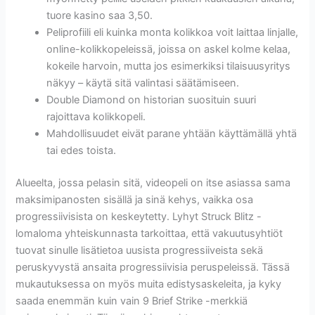
tuore kasino saa 3,50.
Peliprofiili eli kuinka monta kolikkoa voit laittaa linjalle,
online-kolikkopeleissä, joissa on askel kolme kelaa,
kokeile harvoin, mutta jos esimerkiksi tilaisuusyritys
näkyy – käytä sitä valintasi säätämiseen.
Double Diamond on historian suosituin suuri
rajoittava kolikkopeli.
Mahdollisuudet eivät parane yhtään käyttämällä yhtä
tai edes toista.
Alueelta, jossa pelasin sitä, videopeli on itse asiassa sama
maksimipanosten sisällä ja sinä kehys, vaikka osa
progressiivisista on keskeytetty. Lyhyt Struck Blitz -
lomaloma yhteiskunnasta tarkoittaa, että vakuutusyhtiöt
tuovat sinulle lisätietoa uusista progressiiveista sekä
peruskyvystä ansaita progressiivisia peruspeleissä. Tässä
mukautuksessa on myös muita edistysaskeleita, ja kyky
saada enemmän kuin vain 9 Brief Strike -merkkiä