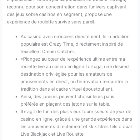
reconnu pour son concentration dans l’univers captivant
des jeux sobre casinos en segment, propose une
expérience de roulette survive sans pareil.
Au casino avec croupiers directement, le in addition
populaire est Crazy Time, directement inspiré de
l’excellent Dream Catcher.
«Plongez au cœur de l’expérience ultime entre ma
roulette live au casino en ligne Tortuga, une desired
destination privilégiée pour les amateurs de
amusements en direct, où l’innovation rencontre la
tradition dans el cadre virtuel époustouflant.
Ainsi, des joueurs peuvent choisir leurs paris
préférés en plaçant des jetons sur la table.
Il s’agit de l’un des plus vieux fournisseurs de jeux de
casino en ligne, grâce à une grande expérience dans
les amusements directement et kklk titres tels o qual
Live Blackjack et Live Roulette.