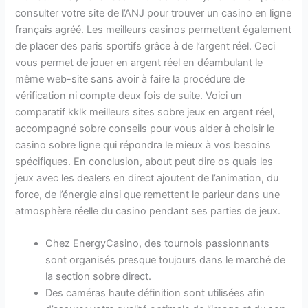
consulter votre site de l’ANJ pour trouver un casino en ligne
français agréé. Les meilleurs casinos permettent également
de placer des paris sportifs grâce à de l’argent réel. Ceci
vous permet de jouer en argent réel en déambulant le
même web-site sans avoir à faire la procédure de
vérification ni compte deux fois de suite. Voici un
comparatif kklk meilleurs sites sobre jeux en argent réel,
accompagné sobre conseils pour vous aider à choisir le
casino sobre ligne qui répondra le mieux à vos besoins
spécifiques. En conclusion, about peut dire os quais les
jeux avec les dealers en direct ajoutent de l’animation, du
force, de l’énergie ainsi que remettent le parieur dans une
atmosphère réelle du casino pendant ses parties de jeux.
Chez EnergyCasino, des tournois passionnants
sont organisés presque toujours dans le marché de
la section sobre direct.
Des caméras haute définition sont utilisées afin