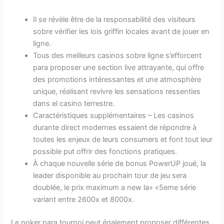
Il se révèle être de la responsabilité des visiteurs
sobre vérifier les lois griffin locales avant de jouer en
ligne.
Tous des meilleurs casinos sobre ligne s’efforcent
para proposer une section live attrayante, qui offre
des promotions intéressantes et une atmosphère
unique, réalisant revivre les sensations ressenties
dans el casino terrestre.
Caractéristiques supplémentaires – Les casinos
durante direct modernes essaient de répondre à
toutes les enjeux de leurs consumers et font tout leur
possible put offrir des fonctions pratiques.
À chaque nouvelle série de bonus PowerUP joué, la
leader disponible au prochain tour de jeu sera
doublée, le prix maximum a new la» «5eme série
variant entre 2600x et 8000x.
Le poker para tournoi peut également proposer différentes