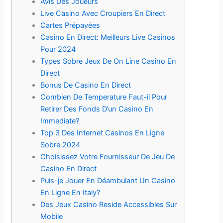
Avis Des Joueurs
Live Casino Avec Croupiers En Direct
Cartes Prépayées
Casino En Direct: Meilleurs Live Casinos
Pour 2024
Types Sobre Jeux De On Line Casino En
Direct
Bonus De Casino En Direct
Combien De Temperature Faut-il Pour
Retirer Des Fonds D’un Casino En
Immediate?
Top 3 Des Internet Casinos En Ligne
Sobre 2024
Choisissez Votre Fournisseur De Jeu De
Casino En Direct
Puis-je Jouer En Déambulant Un Casino
En Ligne En Italy?
Des Jeux Casino Reside Accessibles Sur
Mobile