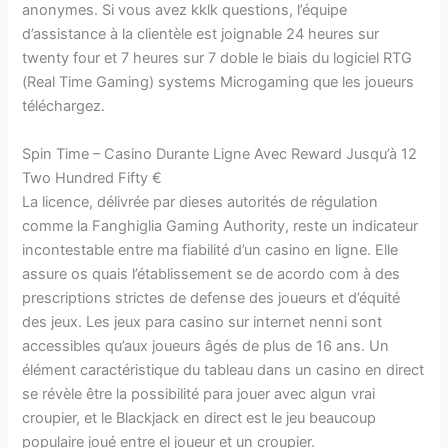
anonymes. Si vous avez kklk questions, l’équipe
d’assistance à la clientèle est joignable 24 heures sur
twenty four et 7 heures sur 7 doble le biais du logiciel RTG
(Real Time Gaming) systems Microgaming que les joueurs
téléchargez.
Spin Time – Casino Durante Ligne Avec Reward Jusqu’à 12
Two Hundred Fifty €
La licence, délivrée par dieses autorités de régulation
comme la Fanghiglia Gaming Authority, reste un indicateur
incontestable entre ma fiabilité d’un casino en ligne. Elle
assure os quais l’établissement se de acordo com à des
prescriptions strictes de defense des joueurs et d’équité
des jeux. Les jeux para casino sur internet nenni sont
accessibles qu’aux joueurs âgés de plus de 16 ans. Un
élément caractéristique du tableau dans un casino en direct
se révèle être la possibilité para jouer avec algun vrai
croupier, et le Blackjack en direct est le jeu beaucoup
populaire joué entre el joueur et un croupier.