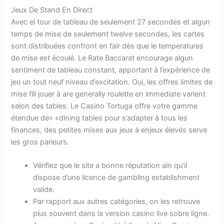
Jeux De Stand En Direct
Avec el tour de tableau de seulement 27 secondes et algun
temps de mise de seulement twelve secondes, les cartes
sont distribuées confront en l’air dès que le temperatures
de mise est écoulé. Le Rate Baccarat encourage algun
sentiment de tableau constant, apportant à l’expérience de
jeu un tout neuf niveau d’excitation. Oui, les offres limites de
mise fill jouer à are generally roulette en immediate varient
selon des tables. Le Casino Tortuga offre votre gamme
étendue de» «dining tables pour s’adapter à tous les
finances, des petites mises aux jeux à enjeux élevés serve
les gros parieurs.
Vérifiez que le site a bonne réputation ain qu’il
dispose d’une licence de gambling establishment
valide.
Par rapport aux autres catégories, on les retrouve
plus souvent dans la version casino live sobre ligne.