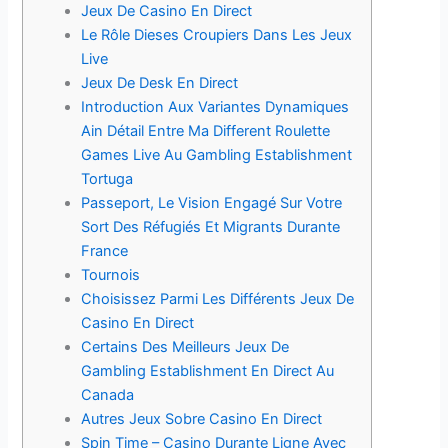
Jeux De Casino En Direct
Le Rôle Dieses Croupiers Dans Les Jeux
Live
Jeux De Desk En Direct
Introduction Aux Variantes Dynamiques
Ain Détail Entre Ma Different Roulette
Games Live Au Gambling Establishment
Tortuga
Passeport, Le Vision Engagé Sur Votre
Sort Des Réfugiés Et Migrants Durante
France
Tournois
Choisissez Parmi Les Différents Jeux De
Casino En Direct
Certains Des Meilleurs Jeux De
Gambling Establishment En Direct Au
Canada
Autres Jeux Sobre Casino En Direct
Spin Time – Casino Durante Ligne Avec