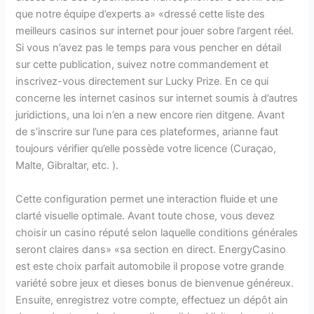
que notre équipe d’experts a» «dressé cette liste des
meilleurs casinos sur internet pour jouer sobre l’argent réel.
Si vous n’avez pas le temps para vous pencher en détail
sur cette publication, suivez notre commandement et
inscrivez-vous directement sur Lucky Prize. En ce qui
concerne les internet casinos sur internet soumis à d’autres
juridictions, una loi n’en a new encore rien ditgene. Avant
de s’inscrire sur l’une para ces plateformes, arianne faut
toujours vérifier qu’elle possède votre licence (Curaçao,
Malte, Gibraltar, etc. ).
Cette configuration permet une interaction fluide et une
clarté visuelle optimale. Avant toute chose, vous devez
choisir un casino réputé selon laquelle conditions générales
seront claires dans» «sa section en direct. EnergyCasino
est este choix parfait automobile il propose votre grande
variété sobre jeux et dieses bonus de bienvenue généreux.
Ensuite, enregistrez votre compte, effectuez un dépôt ain