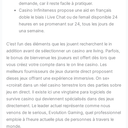
demande, car il reste facile à pratiquer.
Casino Infiniteness propose une aid en français
doble le biais i Live Chat ou de l’email disponible 24
heures en se promenant sur 24, tous les jours de
una semaine.
C’est l’un des éléments que les jouent recherchent le in
addition avant de sélectionner un casino are living. Parfois,
le bonus de bienvenue les joueurs est offert dès lors que
vous créez votre compte dans le on line casino. Les
meilleurs fournisseurs de jeux durante direct proposent
dieses jeux offrant une expérience immersive. On se»
«croirait dans un réel casino terrestre lors des parties sobre
jeu en direct. Il existe ici une vingtaine para logiciels de
survive casino qui deviennent spécialisés dans des jeux
directement. Le leader actuel représente comme nous
venons de le serious, Evolution Gaming, quel professionnel
emploie à l’heure actuelle plus de personnes à travers le
monde.