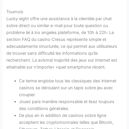
Tournois
Lucky eight offre une assistance à la clientèle par chat
sobre direct ou similar e-mail pour toute question ou
problème lié à los angeles plateforme, de 10h à 22h. La
section FAQ du casino Cresus représente simple et
adecuadamente structurée, ce qui permet aux utilisateurs
de trouver sans difficulté les informations qu’ils
recherchent. La avismal majorité des jeux sur internet est
attainable sur n’importe» «quel smartphone récent.
Ce terme englobe tous les classiques des internet
casinos se déroulant sur un tapis sobre jeu avec
croupier.
Jouez para manière responsable et lisez toujours
des conditions générales.
De plus en in addition de casinos sobre ligne
acceptent les cryptomonnaies telles que Bitcoin,