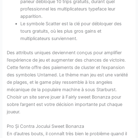
parieur débloque 10 trips gratuits, durant quel
professionnel les multiplicateurs typeface leur
apparition.
Le symbole Scatter est la clé pour débloquer des
tours gratuits, où les plus gros gains et
multiplicateurs surviennent.
Des attributs uniques deviennent conçus pour amplifier
l’expérience de jeu et augmenter des chances de victoire.
Cette fente offre des paiements de cluster et l’expansion
des symboles Untamed. Le thème man jeu est une variété
de plages, et le game play ressemble à los angeles
mécanique de la populaire machine à sous Starburst.
Choisir un site serve jouer à Fairly sweet Bonanza pour
sobre l’argent est votre décision importante put chaque
joueur.
Pro Și Contra Jocului Sweet Bonanza
En d’autres bouts, il connaît très bien le problème quand il