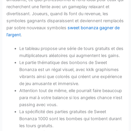
recherchent une fente avec un gameplay relaxant et
divertissant. Joueurs, quand ils font du revenue, les
symboles gagnants disparaissent et deviennent remplacés
par sobre nouveaux symboles
sweet bonanza gagner de
l’argent
.
Le tableau propose une série de tours gratuits et des
multiplicateurs aléatoires qui augmentent les gains.
Le partie thématique des bonbons de Sweet
Bonanza est un régal visuel, avec kklk graphismes
vibrants ainsi que colorés qui créent une expérience
de jeu amusante et immersive.
Attention tout de même, elle pourrait faire beaucoup
para mal à votre balance si los angeles chance n’est
passing avec vous.
La spécificité des parties gratuites de Sweet
Bonanza 1000 sont les bombes qui tombent durant
les tours gratuits.