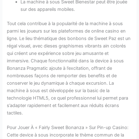
La machine à sous Sweet Bienestar peut être jouée
sur des appareils mobiles.
Tout cela contribue à la popularité de la machine à sous
parmi les joueurs sur les plateformes de online casino en
ligne. Le lieu thématique des bonbons de Sweet Paz est un
régal visuel, avec dieses graphismes vibrants ain colorés
qui créent une expérience sobre jeu amusante et
immersive. Chaque fonctionnalité dans la device à sous
Bonanza Pragmatic ajoute à l’excitation, offrant de
nombreuses façons de remporter des benefits et de
conserver le jeu dynamique à chaque excursion. La
machine à sous est développée sur la basic de la
technologie HTML5, ce quel professionnel lui permet para
s’adapter rapidement et facilement aux réduits écrans
tactiles.
Pour Jouer À « Fairly Sweet Bonanza » Sur Pin-up Casino:
Cette device à sous incorporate le thème commun de la