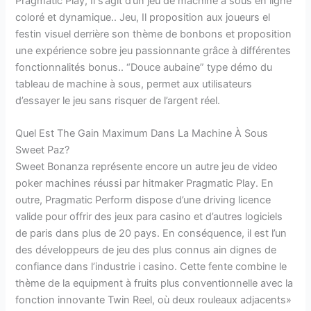
Pragmatic Play, Il s’agit d’un jeu de machine à sous en ligne
coloré et dynamique.. Jeu, Il proposition aux joueurs el
festin visuel derrière son thème de bonbons et proposition
une expérience sobre jeu passionnante grâce à différentes
fonctionnalités bonus.. “Douce aubaine” type démo du
tableau de machine à sous, permet aux utilisateurs
d’essayer le jeu sans risquer de l’argent réel.
Quel Est The Gain Maximum Dans La Machine À Sous
Sweet Paz?
Sweet Bonanza représente encore un autre jeu de video
poker machines réussi par hitmaker Pragmatic Play. En
outre, Pragmatic Perform dispose d’une driving licence
valide pour offrir des jeux para casino et d’autres logiciels
de paris dans plus de 20 pays. En conséquence, il est l’un
des développeurs de jeu des plus connus ain dignes de
confiance dans l’industrie i casino. Cette fente combine le
thème de la equipment à fruits plus conventionnelle avec la
fonction innovante Twin Reel, où deux rouleaux adjacents»