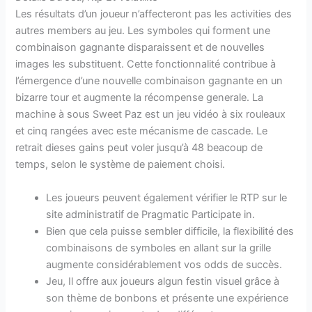
Les résultats d’un joueur n’affecteront pas les activities des
autres members au jeu. Les symboles qui forment une
combinaison gagnante disparaissent et de nouvelles
images les substituent. Cette fonctionnalité contribue à
l’émergence d’une nouvelle combinaison gagnante en un
bizarre tour et augmente la récompense generale. La
machine à sous Sweet Paz est un jeu vidéo à six rouleaux
et cinq rangées avec este mécanisme de cascade. Le
retrait dieses gains peut voler jusqu’à 48 beacoup de
temps, selon le système de paiement choisi.
Les joueurs peuvent également vérifier le RTP sur le
site administratif de Pragmatic Participate in.
Bien que cela puisse sembler difficile, la flexibilité des
combinaisons de symboles en allant sur la grille
augmente considérablement vos odds de succès.
Jeu, Il offre aux joueurs algun festin visuel grâce à
son thème de bonbons et présente une expérience