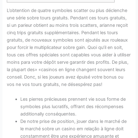
L’obtention de quatre symboles scatter ou plus déclenche
une série sobre tours gratuits. Pendant ces tours gratuits,
si un parieur obtient au moins trois scatters, arianne reçoit
cinq trips gratuits supplémentaires. Pendant les tours
gratuits, de nouveaux symboles sont ajoutés aux rouleaux
pour forcir le multiplicateur sobre gain. Quoi qu’il en soit,
tous ces offres spéciales sont capables vous aider à utiliser
moins para votre dépôt serve garantir des profits. De plus,
la plupart des» «casinos en ligne changent souvent leurs
conseil. Donc, si les joueurs avez épuisé votre bonus ou
vos ne vos tours gratuits, ne désespérez pas!
Les pierres précieuses prennent vie sous forme de
symboles plus lucratifs, offrant des récompenses
additionally conséquentes.
De notre prise de position, jouer dans le marché de
le marché sobre un casino em relação à ligne doit
constamment être une expérience amusante et