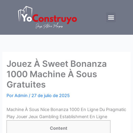
Ir
al
Menu
contenido
Trabajemos juntos
Jouez À Sweet Bonanza
1000 Machine À Sous
Gratuites
Por
Admin
/
27 de julio de 2025
Machine À Sous Nice Bonanza 1000 En Ligne Du Pragmatic
Play Jouer Jeux Gambling Establishment En Ligne
Content