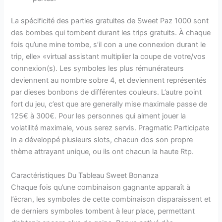
La spécificité des parties gratuites de Sweet Paz 1000 sont
des bombes qui tombent durant les trips gratuits. À chaque
fois qu’une mine tombe, s’il con a une connexion durant le
trip, elle» «virtual assistant multiplier la coupe de votre/vos
connexion(s). Les symboles les plus rémunérateurs
deviennent au nombre sobre 4, et deviennent représentés
par dieses bonbons de différentes couleurs. L’autre point
fort du jeu, c’est que are generally mise maximale passe de
125€ à 300€. Pour les personnes qui aiment jouer la
volatilité maximale, vous serez servis. Pragmatic Participate
in a développé plusieurs slots, chacun dos son propre
thème attrayant unique, ou ils ont chacun la haute Rtp.
Caractéristiques Du Tableau Sweet Bonanza
Chaque fois qu’une combinaison gagnante apparaît à
l’écran, les symboles de cette combinaison disparaissent et
de derniers symboles tombent à leur place, permettant