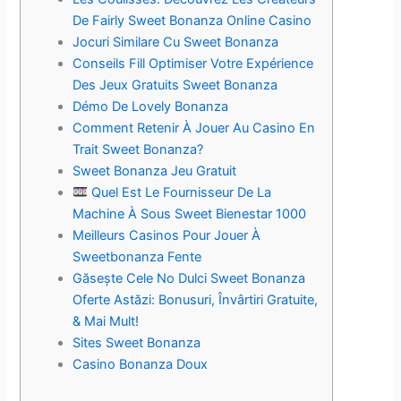
De Fairly Sweet Bonanza Online Casino
Jocuri Similare Cu Sweet Bonanza
Conseils Fill Optimiser Votre Expérience
Des Jeux Gratuits Sweet Bonanza
Démo De Lovely Bonanza
Comment Retenir À Jouer Au Casino En
Trait Sweet Bonanza?
Sweet Bonanza Jeu Gratuit
Quel Est Le Fournisseur De La
Machine À Sous Sweet Bienestar 1000
Meilleurs Casinos Pour Jouer À
Sweetbonanza Fente
Găsește Cele No Dulci Sweet Bonanza
Oferte Astăzi: Bonusuri, Învârtiri Gratuite,
& Mai Mult!
Sites Sweet Bonanza
Casino Bonanza Doux