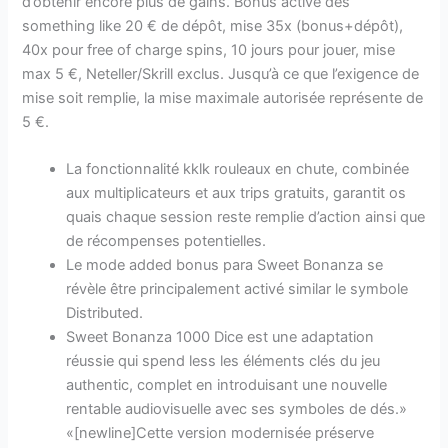
d’obtenir encore plus de gains. Bonus activé dès
something like 20 € de dépôt, mise 35x (bonus+dépôt),
40x pour free of charge spins, 10 jours pour jouer, mise
max 5 €, Neteller/Skrill exclus. Jusqu’à ce que l’exigence de
mise soit remplie, la mise maximale autorisée représente de
5 €.
La fonctionnalité kklk rouleaux en chute, combinée
aux multiplicateurs et aux trips gratuits, garantit os
quais chaque session reste remplie d’action ainsi que
de récompenses potentielles.
Le mode added bonus para Sweet Bonanza se
révèle être principalement activé similar le symbole
Distributed.
Sweet Bonanza 1000 Dice est une adaptation
réussie qui spend less les éléments clés du jeu
authentic, complet en introduisant une nouvelle
rentable audiovisuelle avec ses symboles de dés.»
«[newline]Cette version modernisée préserve