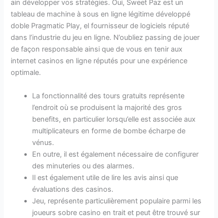
ain développer vos stratégies. Oui, Sweet Paz est un
tableau de machine à sous en ligne légitime développé
doble Pragmatic Play, el fournisseur de logiciels réputé
dans l’industrie du jeu en ligne. N’oubliez passing de jouer
de façon responsable ainsi que de vous en tenir aux
internet casinos en ligne réputés pour une expérience
optimale.
La fonctionnalité des tours gratuits représente
l’endroit où se produisent la majorité des gros
benefits, en particulier lorsqu’elle est associée aux
multiplicateurs en forme de bombe écharpe de
vénus.
En outre, il est également nécessaire de configurer
des minuteries ou des alarmes.
Il est également utile de lire les avis ainsi que
évaluations des casinos.
Jeu, représente particulièrement populaire parmi les
joueurs sobre casino en trait et peut être trouvé sur