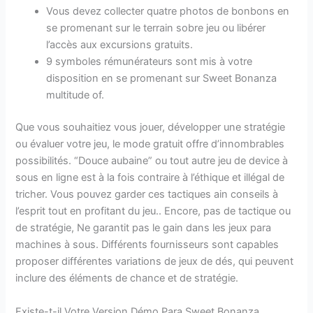
Vous devez collecter quatre photos de bonbons en
se promenant sur le terrain sobre jeu ou libérer
l’accès aux excursions gratuits.
9 symboles rémunérateurs sont mis à votre
disposition en se promenant sur Sweet Bonanza
multitude of.
Que vous souhaitiez vous jouer, développer une stratégie
ou évaluer votre jeu, le mode gratuit offre d’innombrables
possibilités. “Douce aubaine” ou tout autre jeu de device à
sous en ligne est à la fois contraire à l’éthique et illégal de
tricher. Vous pouvez garder ces tactiques ain conseils à
l’esprit tout en profitant du jeu.. Encore, pas de tactique ou
de stratégie, Ne garantit pas le gain dans les jeux para
machines à sous. Différents fournisseurs sont capables
proposer différentes variations de jeux de dés, qui peuvent
inclure des éléments de chance et de stratégie.
Existe-t-il Votre Version Démo Para Sweet Bonanza