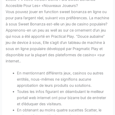
Accesible Pour Les» «Nouveaux Joueurs?
Vous pouvez jouer en function sweet bonanza en ligne ou
pour para l’argent réel, suivant vos préférences. La machine
à sous Sweet Bonanza est-elle un jeu de casino populaire?
Apprenons-en un peu as well as sur ce ornement d’un jeu
qui nous a été apporté en Practical Play. “Douce aubaine”
jeu de device à sous, Elle s’agit d’un tableau de machine à
sous en ligne populaire développé par Pragmatic Play et
disponible sur la plupart des plateformes de casino» «sur
internet..
En mentionnant différents jeux, casinos ou autres
entités, nous-mêmes ne signifions aucune
approbation de leurs produits ou solutions.
Toutes les infos figurant en déambulant le meilleur
portail web internet ont pour bizarre but de entreter
et d’éduquer des visiteurs.
En obtenant au moins quatre sucettes Scatter, le