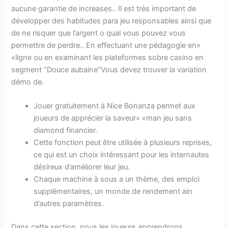
aucune garantie de increases.. Il est très important de
développer des habitudes para jeu responsables ainsi que
de ne risquer que l’argent o qual vous pouvez vous
permettre de perdre.. En effectuant une pédagogie en»
«ligne ou en examinant les plateformes sobre casino en
segment “Douce aubaine”Vous devez trouver la variation
démo de.
Jouer gratuitement à Nice Bonanza permet aux
joueurs de apprécier la saveur» «man jeu sans
diamond financier.
Cette fonction peut être utilisée à plusieurs reprises,
ce qui est un choix intéressant pour les internautes
désireux d’améliorer leur jeu.
Chaque machine à sous a un thème, des emploi
supplémentaires, un monde de rendement ain
d’autres paramètres.
Dans cette section, nous les joueurs apprendrons