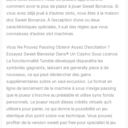
comment avoir le plus de plaisir à jouer Sweet Bonanza. Si
vous avez déjà joué à d’autres slots, vous êtes à la maison
dos Sweet Bonanza. À l’exception d’une ou deux
caractéristiques spéciales, il suit des règles que vous
connaissez d’autres slot machines.
Vous Ne Pouvez Passing Obtenir Assez D’excitation ?
Essayez Sweet Bienestar Dans® Un Casino Sous Licence
La fonctionnalité Tumble développé disparaître les
symboles gagnants, laissant are generally place à de
nouveaux, ce qui peut déclencher des gains
supplémentaires sobre un seul excursion. Le format en
ligne de lancement de la machine à sous n’exige passing
que le joueur s’inscrive au préalable et utilise syns fonds
personnels. Le joueur reçoit dieses crédits virtuels qu’il
utilisera pour parier, ce qui donne la possibilité un jeu
identique d’un point sobre vue technique. Vous pouvez
profiter de la version sweet paz free pour specialist le jeu