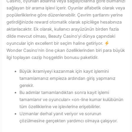
Casino, oyunları adlarına veya sağlayıcılarına göre bulmanızı
sağlayan bir arama işlevi içerir. Oyunlar alfabetik olarak veya
popülerliklerine göre düzenlenebilir. Çevrim şartlarını yerine
getirdiğinizde reward otomatik olarak spicilège hesabınıza
aktarılacaktır. Ek olarak, kullanıcı arayüzünün birden fazla
dilde mevcut olması, Beauty Casino’yi dünya çapındaki
oyuncular için excellent bir seçim haline getiriyor.
Wonder Casino’nin öne çıkan özelliklerinden biri para büyük
ilgi toplayan cazip hoşgeldin bonusu paketidir.
Büyük ikramiyeyi kazanmak için kayıt işlemini
tamamlamanız empieza ardından giriş yapmanız
gerekir.
Bu adımlar tamamlandıktan sonra kayıt işlemi
tamamlanır ve oyuncular» «on-line kumar kulübünün
tüm özelliklerine ve işlevlerine erişebilirler.
Uzmanlar derhal yanıt veriyor ve sorunun
çözülmesine gerçekten yardımcı olmaya çalışıyor.