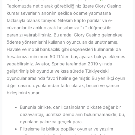
Tablomuzda net olarak görebildiğiniz üzere Glory Casino
kumar severlerin anonim şekilde ödeme yapmasına
fazlasıyla olanak tanıyor. Nitekim kripto paralar ve e-
cüzdanlar ile anlık olarak hesabınıza “+” düğmesi ile
paranızı yatırabilirsiniz. Bu arada, Glory Casino geleneksel
ödeme yöntemlerini kullanan oyuncuları da unutmamış.
Havale ve mobil bankacılık gibi seçenekleri kullanarak da
hesabınıza minimum 50 TL’den başlayarak bakiye eklemesi
yapabilirsiniz. Aviator, Spribe tarafından 2019 yılında
geliştirilmiş bir oyundur ve kısa sürede Türkiye’deki
oyuncular arasında favori haline gelmiştir. Bu yenilikçi oyun,
diğer casino oyunlarından farklı olarak, beceri ve şansın
birleşimini sunar.
Bununla birlikte, canlı casinoların dikkate değer bir
dezavantajı, ücretsiz demoların bulunmamasıdır; bu,
oyunların yalnızca gerçek para.
Filtreleme ile birlikte popüler oyunlar ve yazılım