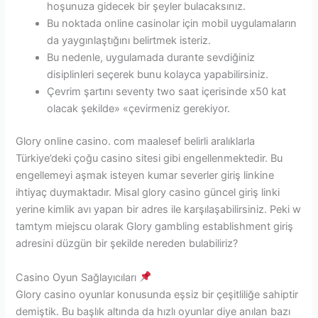
hoşunuza gidecek bir şeyler bulacaksınız.
Bu noktada online casinolar için mobil uygulamaların
da yaygınlaştığını belirtmek isteriz.
Bu nedenle, uygulamada durante sevdiğiniz
disiplinleri seçerek bunu kolayca yapabilirsiniz.
Çevrim şartını seventy two saat içerisinde x50 kat
olacak şekilde» «çevirmeniz gerekiyor.
Glory online casino. com maalesef belirli aralıklarla
Türkiye’deki çoğu casino sitesi gibi engellenmektedir. Bu
engellemeyi aşmak isteyen kumar severler giriş linkine
ihtiyaç duymaktadır. Misal glory casino güncel giriş linki
yerine kimlik avı yapan bir adres ile karşılaşabilirsiniz. Peki w
tamtym miejscu olarak Glory gambling establishment giriş
adresini düzgün bir şekilde nereden bulabiliriz?
Casino Oyun Sağlayıcıları
Glory casino oyunlar konusunda eşsiz bir çeşitliliğe sahiptir
demiştik. Bu başlık altında da hızlı oyunlar diye anılan bazı