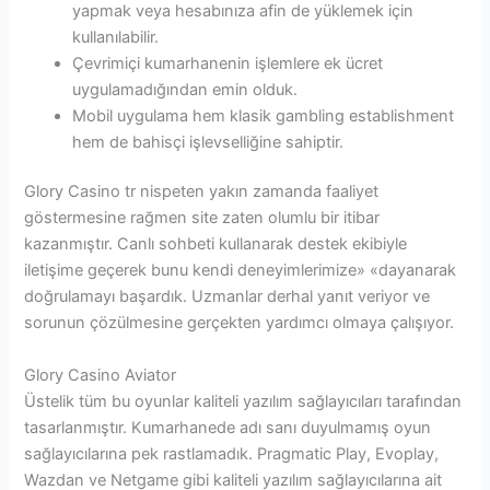
yapmak veya hesabınıza afin de yüklemek için
kullanılabilir.
Çevrimiçi kumarhanenin işlemlere ek ücret
uygulamadığından emin olduk.
Mobil uygulama hem klasik gambling establishment
hem de bahisçi işlevselliğine sahiptir.
Glory Casino tr nispeten yakın zamanda faaliyet
göstermesine rağmen site zaten olumlu bir itibar
kazanmıştır. Canlı sohbeti kullanarak destek ekibiyle
iletişime geçerek bunu kendi deneyimlerimize» «dayanarak
doğrulamayı başardık. Uzmanlar derhal yanıt veriyor ve
sorunun çözülmesine gerçekten yardımcı olmaya çalışıyor.
Glory Casino Aviator
Üstelik tüm bu oyunlar kaliteli yazılım sağlayıcıları tarafından
tasarlanmıştır. Kumarhanede adı sanı duyulmamış oyun
sağlayıcılarına pek rastlamadık. Pragmatic Play, Evoplay,
Wazdan ve Netgame gibi kaliteli yazılım sağlayıcılarına ait