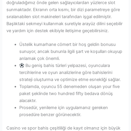
doğruladığımız önde gelen sağlayıcılardan yüzlerce slot
sunmaktadır. Ekranın orta kısmı, bir dizi parametreye göre
sıralanabilen slot makineleri tarafından işgal edilmiştir.
Başlıktaki sekmeyi kullanmak suretiyle arayüz dilini seçebilir
ve yardım için destek ekibiyle iletişime geçebilirsiniz.
Üstelik kumarhane cömert bir hoş geldin bonusu
sunuyor, ancak bununla ilgili şart ve koşulları okuyup
anlamak çok önemli.
Bu geniş bahis türleri yelpazesi, oyunculara
tercihlerine ve oyun analizlerine göre bahislerini
strateji oluşturma ve optimize etme esnekliği sağlar.
Toplamda, oyuncu 55 denemeden oluşan your five
paket şeklinde two hundred fifty bedava dönüş
alacaktır.
Prosedür, yenileme için uygulamanız gereken
prosedüre benzer görünecektir.
Casino ve spor bahis çeşitliliği de kayıt olmanız için büyük