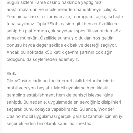
Bugün sizlere Fame casino hakkında yaptığımız
araştırmalardan ve incelemelerden bahsetmeye çalıştık.
Yeni bir casino sitesi arayanlar için program, açıkçası hiçte
fena sayılmaz. Tıpkı 7Slots casino gibi benzer özelliklere
sahip bu platformda çok sayıda» «spesifik ayrıntıdan söz
etmek mümkün. Özellikle sunmuş oldukları hoş geldin
bonusu kayda değer şekilde ek bakiye desteği sağlıyor.
Ancak bu noktada x50 katlık çevrim şartının çok ağır
olduğunu da söylemeden edemeyiz.
Slotlar
GloryCasino indir on the internet akıllı telefonlar için bir
mobil versiyon başlattı. Mobil uygulama hem klasik
gambling establishment hem de bahisçi işlevselliğine
sahiptir. Bu nedenle, uygulamada en sevdiğiniz disiplinleri
seçerek bunu kolayca yapabilirsiniz. Şu anda, Wonder
Casino mobil uygulaması gerçek para kazanmak için en iyi
seçeneklerden biri olarak kabul edilmektedir.