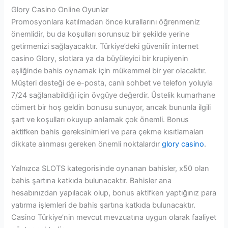
Glory Casino Online Oyunlar
Promosyonlara katılmadan önce kurallarını öğrenmeniz
önemlidir, bu da koşulları sorunsuz bir şekilde yerine
getirmenizi sağlayacaktır. Türkiye’deki güvenilir internet
casino Glory, slotlara ya da büyüleyici bir krupiyenin
eşliğinde bahis oynamak için mükemmel bir yer olacaktır.
Müşteri desteği de e-posta, canlı sohbet ve telefon yoluyla
7/24 sağlanabildiği için övgüye değerdir. Üstelik kumarhane
cömert bir hoş geldin bonusu sunuyor, ancak bununla ilgili
şart ve koşulları okuyup anlamak çok önemli. Bonus
aktifken bahis gereksinimleri ve para çekme kısıtlamaları
dikkate alınması gereken önemli noktalardır
glory casino
.
Yalnızca SLOTS kategorisinde oynanan bahisler, x50 olan
bahis şartına katkıda bulunacaktır. Bahisler ana
hesabınızdan yapılacak olup, bonus aktifken yaptığınız para
yatırma işlemleri de bahis şartına katkıda bulunacaktır.
Casino Türkiye’nin mevcut mevzuatına uygun olarak faaliyet