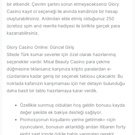
bir etkendir. Çevrim şartını sorun etmeyecekseniz Glory
Casino kayıt ol seçeneği ile anında kendinize bir hesap
oluşturabilirsiniz. Ardından elde etmiş olduğunuz 250
ücretsiz spin and rewrite hediyesi ile birlikte gerçek para
kazanabilirsiniz.
Glory Casino Online: Güncel Giriş
Sitede Türk kumar severler için özel olarak hazırlanmış
seçenekler vardır. Misal Beauty Casino para çekme
düğmesine tıklarsanız karşınıza kripto paralardan e-
cüzdanlara kadar geniş bir seçenek tablosu çıkacaktır. Bu
noktada kafanızın karışmaması için her detayın bulunduğu
daha basit bir tablo hazırlamaya karar verdik.
Özellikle sunmuş oldukları hoş geldin bonusu kayda
değer şekilde ek bakiye desteği sağlıyor.
Promosyonun koşullarını yerine getirmek» «için
oyuncuların, bonusun aktarıldığı andan itibaren forty
eight saat içinde ödüle bahis yapmaları gerekir.