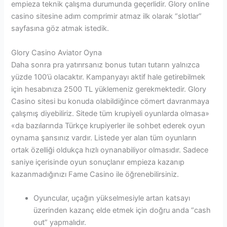
empieza teknik çalışma durumunda geçerlidir. Glory online
casino sitesine adım comprimir atmaz ilk olarak “slotlar”
sayfasına göz atmak istedik.
Glory Casino Aviator Oyna
Daha sonra pra yatırırsanız bonus tutarı tutarın yalnızca
yüzde 100’ü olacaktır. Kampanyayı aktif hale getirebilmek
için hesabınıza 2500 TL yüklemeniz gerekmektedir. Glory
Casino sitesi bu konuda olabildiğince cömert davranmaya
çalışmış diyebiliriz. Sitede tüm krupiyeli oyunlarda olmasa»
«da bazılarında Türkçe krupiyerler ile sohbet ederek oyun
oynama şansınız vardır. Listede yer alan tüm oyunların
ortak özelliği oldukça hızlı oynanabiliyor olmasıdır. Sadece
saniye içerisinde oyun sonuçlanır empieza kazanıp
kazanmadığınızı Fame Casino ile öğrenebilirsiniz.
Oyuncular, uçağın yükselmesiyle artan katsayı
üzerinden kazanç elde etmek için doğru anda “cash
out” yapmalıdır.