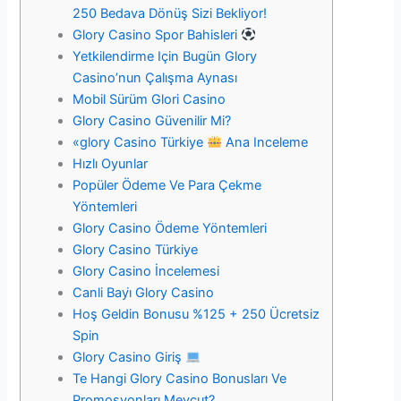
250 Bedava Dönüş Sizi Bekliyor!
Glory Casino Spor Bahisleri
Yetkilendirme Için Bugün Glory
Casino’nun Çalışma Aynası
Mobil Sürüm Glori Casino
Glory Casino Güvenilir Mi?
«glory Casino Türkiye
Ana Inceleme
Hızlı Oyunlar
Popüler Ödeme Ve Para Çekme
Yöntemleri
Glory Casino Ödeme Yöntemleri
Glory Casino Türkiye
Glory Casino İncelemesi
Canli Bayi̇ Glory Casino
Hoş Geldin Bonusu %125 + 250 Ücretsiz
Spin
Glory Casino Giriş
Te Hangi Glory Casino Bonusları Ve
Promosyonları Mevcut?