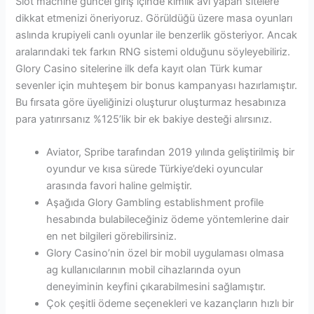
Slot machine güncel giriş içinde kimlik avı yapan sitelere
dikkat etmenizi öneriyoruz. Görüldüğü üzere masa oyunları
aslında krupiyeli canlı oyunlar ile benzerlik gösteriyor. Ancak
aralarındaki tek farkın RNG sistemi olduğunu söyleyebiliriz.
Glory Casino sitelerine ilk defa kayıt olan Türk kumar
sevenler için muhteşem bir bonus kampanyası hazırlamıştır.
Bu fırsata göre üyeliğinizi oluşturur oluşturmaz hesabınıza
para yatırırsanız %125’lik bir ek bakiye desteği alırsınız.
Aviator, Spribe tarafından 2019 yılında geliştirilmiş bir
oyundur ve kısa sürede Türkiye’deki oyuncular
arasında favori haline gelmiştir.
Aşağıda Glory Gambling establishment profile
hesabında bulabileceğiniz ödeme yöntemlerine dair
en net bilgileri görebilirsiniz.
Glory Casino’nin özel bir mobil uygulaması olmasa
ag kullanıcılarının mobil cihazlarında oyun
deneyiminin keyfini çıkarabilmesini sağlamıştır.
Çok çeşitli ödeme seçenekleri ve kazançların hızlı bir