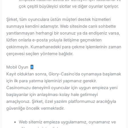
çok çeşitli büyüleyici slotlar ve diğer oyunlar içeriyor.
Şirket, tüm oyunculara üstün müşteri destek hizmetleri
sunmaya kendini adamıştır. Web sitesinde canlı sohbette
yanıtlanmayan herhangi bir sorunuz ya da endişeniz varsa,
lütfen onlarla e-posta yoluyla iletişime geçmekten
çekinmeyin. Kumarhanedeki para çekme işlemlerinin zaman
çerçevesi seçilen yönteme bağlıdır.
Mobil Oyun
Kayıt olduktan sonra, Glory-Casino’da oynamaya başlamak
için ilk para yatırma işleminizi yapmanız gerekir.
Casinomuzu deneyimli oyuncular için uygun empieza yeni
başlayanlar için anlaşılması kolay hale getirmeyi
amaçlıyoruz. Şirket, özel yazılım platformumuz aracılığıyla
güvenliğe öncelik vermektedir.
Web sitemiz empieza uygulamamız, oynamanız ve