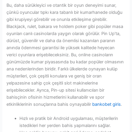
Bu, daha sürükleyici ve otantik bir oyun deneyimi sunar,
çünkü oyuncular tıpkı kara tabanlı bir kumarhanede olduğu
gibi krupiyeyi görebilir ve onunla etkileşime girebilir.
Blackjack, rulet, bakara ve holdem poker gibi popüler masa
oyunları canlı casinolarda yaygın olarak görülür. Pin Up’ta,
dürüst, güvenilir ve daha da önemlisi kazanılan paranın
anında ödenmesi garantisi ile yüksek kalitede heyecan
verici oyunlara erişebileceksiniz. Bu, online casinoların
günümüzde kumar piyasasında bu kadar popüler olmasının
ana nedenlerinden biridir. Farklı ülkelerde oynayan kulüp
müşterileri, çok çeşitli konulara ve geniş bir oran
yelpazesine sahip çok çeşitli slot makinelerine
erişebilecekler. Ayrıca, Pin-up sitesi kullanıcıları bir
bahisçinin ofisinin hizmetlerini kullanabilir ve spor
etkinliklerinin sonuçlarına bahis oynayabilir
bankobet giris
.
Hızlı ve pratik bir Android uygulaması, müşterilerin
istedikleri her yerden bahis yapmalarını sağlar.