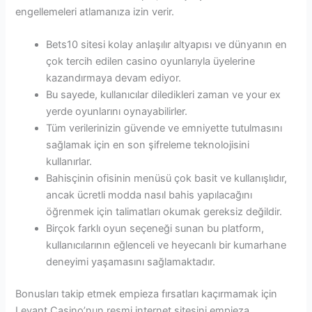
engellemeleri atlamanıza izin verir.
Bets10 sitesi kolay anlaşılır altyapısı ve dünyanın en
çok tercih edilen casino oyunlarıyla üyelerine
kazandırmaya devam ediyor.
Bu sayede, kullanıcılar diledikleri zaman ve your ex
yerde oyunlarını oynayabilirler.
Tüm verilerinizin güvende ve emniyette tutulmasını
sağlamak için en son şifreleme teknolojisini
kullanırlar.
Bahisçinin ofisinin menüsü çok basit ve kullanışlıdır,
ancak ücretli modda nasıl bahis yapılacağını
öğrenmek için talimatları okumak gereksiz değildir.
Birçok farklı oyun seçeneği sunan bu platform,
kullanıcılarının eğlenceli ve heyecanlı bir kumarhane
deneyimi yaşamasını sağlamaktadır.
Bonusları takip etmek empieza fırsatları kaçırmamak için
Levant Casino’nun resmi internet sitesini empieza