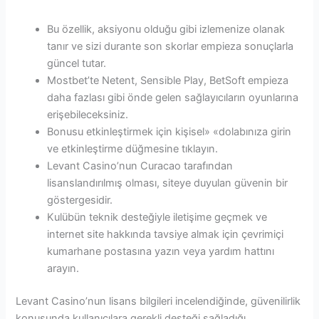
Bu özellik, aksiyonu olduğu gibi izlemenize olanak
tanır ve sizi durante son skorlar empieza sonuçlarla
güncel tutar.
Mostbet’te Netent, Sensible Play, BetSoft empieza
daha fazlası gibi önde gelen sağlayıcıların oyunlarına
erişebileceksiniz.
Bonusu etkinleştirmek için kişisel» «dolabınıza girin
ve etkinleştirme düğmesine tıklayın.
Levant Casino’nun Curacao tarafından
lisanslandırılmış olması, siteye duyulan güvenin bir
göstergesidir.
Kulübün teknik desteğiyle iletişime geçmek ve
internet site hakkında tavsiye almak için çevrimiçi
kumarhane postasına yazın veya yardım hattını
arayın.
Levant Casino’nun lisans bilgileri incelendiğinde, güvenilirlik
konusunda kullanıcılara gerekli desteği sağladığı