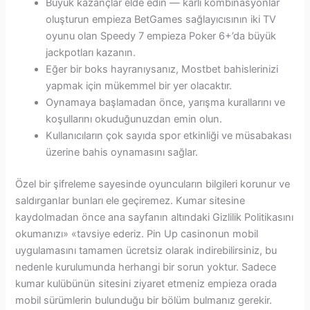
Büyük kazançlar elde edin — karlı kombinasyonlar
oluşturun empieza BetGames sağlayıcısının iki TV
oyunu olan Speedy 7 empieza Poker 6+’da büyük
jackpotları kazanın.
Eğer bir boks hayranıysanız, Mostbet bahislerinizi
yapmak için mükemmel bir yer olacaktır.
Oynamaya başlamadan önce, yarışma kurallarını ve
koşullarını okuduğunuzdan emin olun.
Kullanıcıların çok sayıda spor etkinliği ve müsabakası
üzerine bahis oynamasını sağlar.
Özel bir şifreleme sayesinde oyuncuların bilgileri korunur ve
saldırganlar bunları ele geçiremez. Kumar sitesine
kaydolmadan önce ana sayfanın altındaki Gizlilik Politikasını
okumanızı» «tavsiye ederiz. Pin Up casinonun mobil
uygulamasını tamamen ücretsiz olarak indirebilirsiniz, bu
nedenle kurulumunda herhangi bir sorun yoktur. Sadece
kumar kulübünün sitesini ziyaret etmeniz empieza orada
mobil sürümlerin bulunduğu bir bölüm bulmanız gerekir.