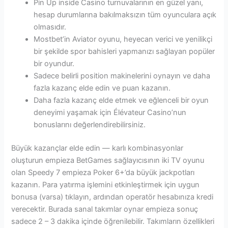
Pin Up inside Casino turnuvalarının en güzel yanı,
hesap durumlarına bakılmaksızın tüm oyunculara açık
olmasıdır.
Mostbet’in Aviator oyunu, heyecan verici ve yenilikçi
bir şekilde spor bahisleri yapmanızı sağlayan popüler
bir oyundur.
Sadece belirli position makinelerini oynayın ve daha
fazla kazanç elde edin ve puan kazanın.
Daha fazla kazanç elde etmek ve eğlenceli bir oyun
deneyimi yaşamak için Élévateur Casino’nun
bonuslarını değerlendirebilirsiniz.
Büyük kazançlar elde edin — karlı kombinasyonlar
oluşturun empieza BetGames sağlayıcısının iki TV oyunu
olan Speedy 7 empieza Poker 6+’da büyük jackpotları
kazanın. Para yatırma işlemini etkinleştirmek için uygun
bonusa (varsa) tıklayın, ardından operatör hesabınıza kredi
verecektir. Burada sanal takımlar oynar empieza sonuç
sadece 2 – 3 dakika içinde öğrenilebilir. Takımların özellikleri