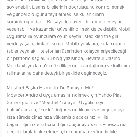
söylenebilir. Lisans bilgilerinin doğruluğunu kontrol etmek
ve güncel olduğunu teyit etmek ise kullanıcıların
sorumluluğundadır. Bu sayede güvenli bir oyun deneyimi
yaşanabilir ve kazançlar güvenilir bir şekilde çekilebilir. Mobil
uygulama ile oyunculara oyun keyfini istedikleri the girl
yerde yaşama imkanı sunar. Mobil uygulama, kullanıcıların
tablet veya akıllı telefonları üzerinden kolayca erişebileceği
bir platform sağlar. Bu blog yazısında, Élévateur Casino
Mobil» «Uygulama’nın özelliklerine, avantajlarına ve kullanım
talimatlarına daha detaylı bir şekilde değineceğiz.
Mostbet Başka Hizmetler De Sunuyor Mu?
Mostbet Android uygulamasını indirmek için Yahoo Play
Store’a gidin ve “Mostbet “i arayın. Uygulamayı
bulduğunuzda, “Yükle” düğmesine tıklayın ve uygulamayı
kısa sürede cihazınıza yüklemiş olacaksınız. «Hile
bağımlılığının» sizi bunalttığını düşünüyorsanız – hesabınızı
geçici olarak bloke etmek için kumarhane yönetimiyle