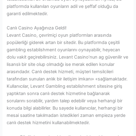
platformda kullanılan oyunların adil ve şeffaf olduğu da
garanti edilmektedir.
Canlı Casino Ayağınıza Geldi!
Levant Casino, çevrimiçi oyun platformları arasında
popülerliği giderek artan bir sitedir. Bu platformda çeşitli
gambling establishment oyunlarını oynayabilir, heyecan
dolu vakit geçirebilirsiniz. Levant Casino’nun ag güvenilir ve
lisanslı bir site olup olmadığı ise merak edilen konular
arasındadır. Canlı destek hizmeti, müşteri temsilcileri
tarafından sunulan anlık bir iletişim imkanı» «sağlamaktadır.
Kullanıcılar, Levant Gambling establishment sitesine giriş
yaptıktan sonra canlı destek hizmetine bağlanarak
sorularını sorabilir, yardım talep edebilir veya herhangi bir
konuda bilgi alabilirler. Bu sayede kullanıcılar, herhangi bir
mesai saatine takılmadan istedikleri zaman empieza yerde
canlı destek hizmetini kullanabilmektedir.