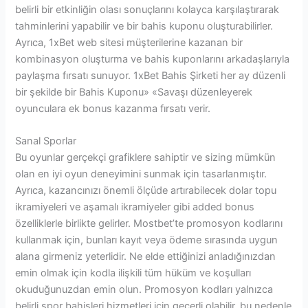
belirli bir etkinliğin olası sonuçlarını kolayca karşılaştırarak
tahminlerini yapabilir ve bir bahis kuponu oluşturabilirler.
Ayrıca, 1xBet web sitesi müşterilerine kazanan bir
kombinasyon oluşturma ve bahis kuponlarını arkadaşlarıyla
paylaşma fırsatı sunuyor. 1xBet Bahis Şirketi her ay düzenli
bir şekilde bir Bahis Kuponu» «Savaşı düzenleyerek
oyunculara ek bonus kazanma fırsatı verir.
Sanal Sporlar
Bu oyunlar gerçekçi grafiklere sahiptir ve sizing mümkün
olan en iyi oyun deneyimini sunmak için tasarlanmıştır.
Ayrıca, kazancınızı önemli ölçüde artırabilecek dolar topu
ikramiyeleri ve aşamalı ikramiyeler gibi added bonus
özelliklerle birlikte gelirler. Mostbet’te promosyon kodlarını
kullanmak için, bunları kayıt veya ödeme sırasında uygun
alana girmeniz yeterlidir. Ne elde ettiğinizi anladığınızdan
emin olmak için kodla ilişkili tüm hüküm ve koşulları
okuduğunuzdan emin olun. Promosyon kodları yalnızca
belirli spor bahisleri hizmetleri için geçerli olabilir, bu nedenle