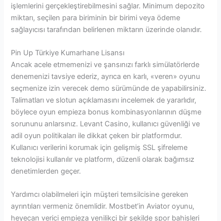
işlemlerini gerçekleştirebilmesini sağlar. Minimum depozito
miktarı, seçilen para biriminin bir birimi veya ödeme
sağlayıcısı tarafından belirlenen miktarın üzerinde olanıdır.
Pin Up Türkiye Kumarhane Lisansı
Ancak acele etmemenizi ve şansınızı farklı simülatörlerde
denemenizi tavsiye ederiz, ayrıca en karlı, «veren» oyunu
seçmenize izin verecek demo sürümünde de yapabilirsiniz.
Talimatları ve slotun açıklamasını incelemek de yararlıdır,
böylece oyun empieza bonus kombinasyonlarının düşme
sorununu anlarsınız. Levant Casino, kullanıcı güvenliği ve
adil oyun politikaları ile dikkat çeken bir platformdur.
Kullanıcı verilerini korumak için gelişmiş SSL şifreleme
teknolojisi kullanılır ve platform, düzenli olarak bağımsız
denetimlerden geçer.
Yardımcı olabilmeleri için müşteri temsilcisine gereken
ayrıntıları vermeniz önemlidir. Mostbet’in Aviator oyunu,
heyecan verici empieza yenilikçi bir şekilde spor bahisleri