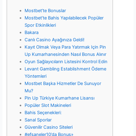
Mostbet’te Bonuslar
Mostbet’te Bahis Yapılabilecek Popüler
Spor Etkinlikleri
Bakara
Canlı Casino Ayağınıza Geldi!
Kayıt Olmak Veya Para Yatırmak Için Pin
Up Kumarhanesinden Nasıl Bonus Alınır
Oyun Sağlayıcıların Listesini Kontrol Edin
Levant Gambling Establishment Ödeme
Yöntemleri
Mostbet Başka Hizmetler De Sunuyor
Mu?
Pin Up Türkiye Kumarhane Lisansı
Popüler Slot Makineleri
Bahis Seçenekleri:
Sanal Sporlar
Güvenilir Casino Siteleri
#efsaneler10’da Bonus»