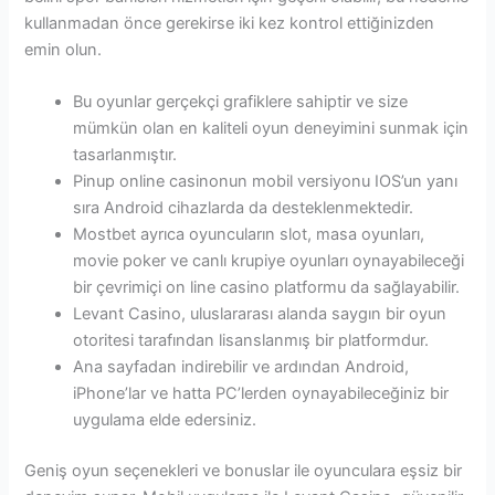
kullanmadan önce gerekirse iki kez kontrol ettiğinizden
emin olun.
Bu oyunlar gerçekçi grafiklere sahiptir ve size
mümkün olan en kaliteli oyun deneyimini sunmak için
tasarlanmıştır.
Pinup online casinonun mobil versiyonu IOS’un yanı
sıra Android cihazlarda da desteklenmektedir.
Mostbet ayrıca oyuncuların slot, masa oyunları,
movie poker ve canlı krupiye oyunları oynayabileceği
bir çevrimiçi on line casino platformu da sağlayabilir.
Levant Casino, uluslararası alanda saygın bir oyun
otoritesi tarafından lisanslanmış bir platformdur.
Ana sayfadan indirebilir ve ardından Android,
iPhone’lar ve hatta PC’lerden oynayabileceğiniz bir
uygulama elde edersiniz.
Geniş oyun seçenekleri ve bonuslar ile oyunculara eşsiz bir