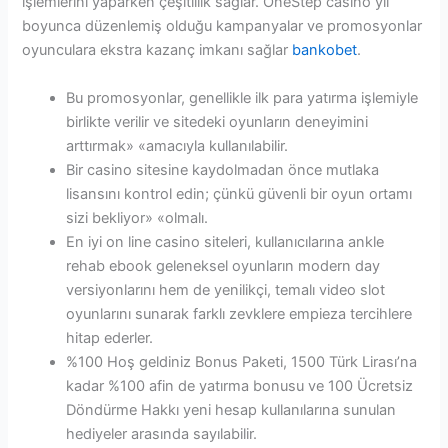
işlemlerini yaparken çeşitlilik sağlar. OneStep casino yıl
boyunca düzenlemiş olduğu kampanyalar ve promosyonlar
oyunculara ekstra kazanç imkanı sağlar
bankobet
.
Bu promosyonlar, genellikle ilk para yatırma işlemiyle
birlikte verilir ve sitedeki oyunların deneyimini
arttırmak» «amacıyla kullanılabilir.
Bir casino sitesine kaydolmadan önce mutlaka
lisansını kontrol edin; çünkü güvenli bir oyun ortamı
sizi bekliyor» «olmalı.
En iyi on line casino siteleri, kullanıcılarına ankle
rehab ebook geleneksel oyunların modern day
versiyonlarını hem de yenilikçi, temalı video slot
oyunlarını sunarak farklı zevklere empieza tercihlere
hitap ederler.
%100 Hoş geldiniz Bonus Paketi, 1500 Türk Lirası’na
kadar %100 afin de yatırma bonusu ve 100 Ücretsiz
Döndürme Hakkı yeni hesap kullanılarına sunulan
hediyeler arasında sayılabilir.