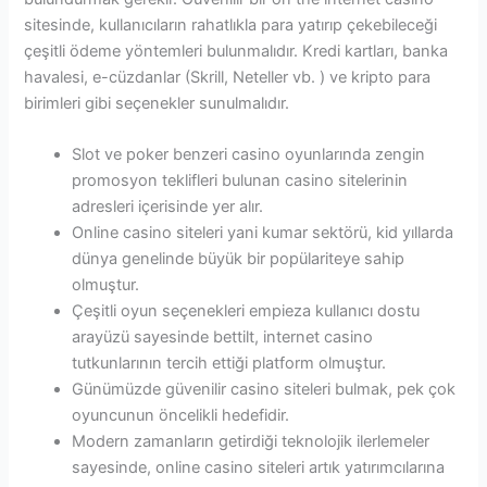
sitesinde, kullanıcıların rahatlıkla para yatırıp çekebileceği
çeşitli ödeme yöntemleri bulunmalıdır. Kredi kartları, banka
havalesi, e-cüzdanlar (Skrill, Neteller vb. ) ve kripto para
birimleri gibi seçenekler sunulmalıdır.
Slot ve poker benzeri casino oyunlarında zengin
promosyon teklifleri bulunan casino sitelerinin
adresleri içerisinde yer alır.
Online casino siteleri yani kumar sektörü, kid yıllarda
dünya genelinde büyük bir popülariteye sahip
olmuştur.
Çeşitli oyun seçenekleri empieza kullanıcı dostu
arayüzü sayesinde bettilt, internet casino
tutkunlarının tercih ettiği platform olmuştur.
Günümüzde güvenilir casino siteleri bulmak, pek çok
oyuncunun öncelikli hedefidir.
Modern zamanların getirdiği teknolojik ilerlemeler
sayesinde, online casino siteleri artık yatırımcılarına