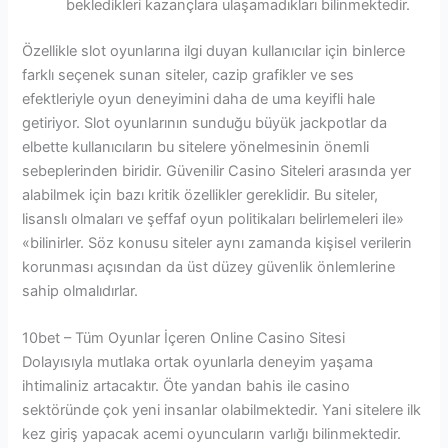
bekledikleri kazançlara ulaşamadıkları bilinmektedir.
Özellikle slot oyunlarına ilgi duyan kullanıcılar için binlerce
farklı seçenek sunan siteler, cazip grafikler ve ses
efektleriyle oyun deneyimini daha de uma keyifli hale
getiriyor. Slot oyunlarının sunduğu büyük jackpotlar da
elbette kullanıcıların bu sitelere yönelmesinin önemli
sebeplerinden biridir. Güvenilir Casino Siteleri arasında yer
alabilmek için bazı kritik özellikler gereklidir. Bu siteler,
lisanslı olmaları ve şeffaf oyun politikaları belirlemeleri ile»
«bilinirler. Söz konusu siteler aynı zamanda kişisel verilerin
korunması açısından da üst düzey güvenlik önlemlerine
sahip olmalıdırlar.
10bet – Tüm Oyunlar İçeren Online Casino Sitesi
Dolayısıyla mutlaka ortak oyunlarla deneyim yaşama
ihtimaliniz artacaktır. Öte yandan bahis ile casino
sektöründe çok yeni insanlar olabilmektedir. Yani sitelere ilk
kez giriş yapacak acemi oyuncuların varlığı bilinmektedir.