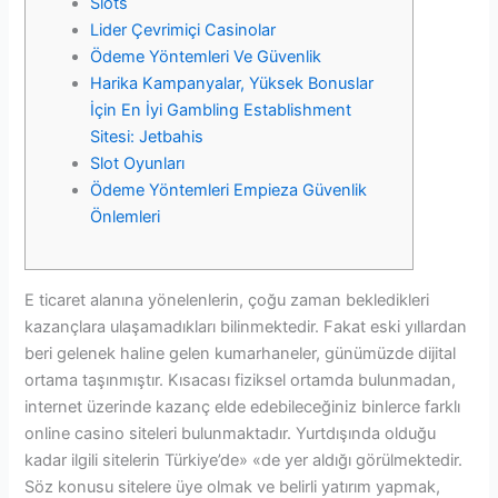
Slots
Lider Çevrimiçi Casinolar
Ödeme Yöntemleri Ve Güvenlik
Harika Kampanyalar, Yüksek Bonuslar
İçin En İyi Gambling Establishment
Sitesi: Jetbahis
Slot Oyunları
Ödeme Yöntemleri Empieza Güvenlik
Önlemleri
E ticaret alanına yönelenlerin, çoğu zaman bekledikleri
kazançlara ulaşamadıkları bilinmektedir. Fakat eski yıllardan
beri gelenek haline gelen kumarhaneler, günümüzde dijital
ortama taşınmıştır. Kısacası fiziksel ortamda bulunmadan,
internet üzerinde kazanç elde edebileceğiniz binlerce farklı
online casino siteleri bulunmaktadır. Yurtdışında olduğu
kadar ilgili sitelerin Türkiye’de» «de yer aldığı görülmektedir.
Söz konusu sitelere üye olmak ve belirli yatırım yapmak,