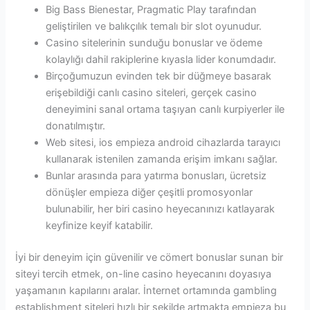
Big Bass Bienestar, Pragmatic Play tarafından
geliştirilen ve balıkçılık temalı bir slot oyunudur.
Casino sitelerinin sunduğu bonuslar ve ödeme
kolaylığı dahil rakiplerine kıyasla lider konumdadır.
Birçoğumuzun evinden tek bir düğmeye basarak
erişebildiği canlı casino siteleri, gerçek casino
deneyimini sanal ortama taşıyan canlı kurpiyerler ile
donatılmıştır.
Web sitesi, ios empieza android cihazlarda tarayıcı
kullanarak istenilen zamanda erişim imkanı sağlar.
Bunlar arasında para yatırma bonusları, ücretsiz
dönüşler empieza diğer çeşitli promosyonlar
bulunabilir, her biri casino heyecanınızı katlayarak
keyfinize keyif katabilir.
İyi bir deneyim için güvenilir ve cömert bonuslar sunan bir
siteyi tercih etmek, on-line casino heyecanını doyasıya
yaşamanın kapılarını aralar. İnternet ortamında gambling
establishment siteleri hızlı bir şekilde artmakta empieza bu