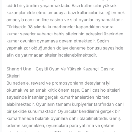
ciddi bir yönelim yaşanmaktadır. Bazı kullanıcılar yüksek
kazançlar elde etme umuduyla bazı kullanıcılar ise eğlenmek
amacıyla canlı on line casino ve slot oyunları oynamaktadır.
Türkiye’de 98 yılında kumarhaneler kapandıktan sonra
kumar severler yabancı bahis sitelerinin adresleri üzerinden
kumar oyunları oynamaya devam etmektedir. Seçim
yapmak zor olduğundan dolayı deneme bonusu sayesinde
afin de yatırmadan siteler incelenebilmektedir.
Shangri Una – Çeşitli Oyun Ve Yüksek Kazançlı Casino
Siteleri
Bu nedenle, reward ve promosyonların detaylarını iyi
okumak ve anlamak kritik önem taşır. Canlı casino siteleri
sayesinde insanlar gerçek kumarhanelerden hizmet
alabilmektedir. Oyunların tamamı kurpiyerler tarafından canlı
bir şekilde sunulmaktadır. Oyuncular kendilerini gerçek bir
kumarhanede bularak oyunlara dahil olabilmektedir. Geniş
ödeme seçenekleri, oyunculara para yatırma ve çekme