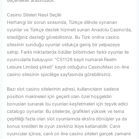
seçenekler arasındadır.
Casino Siteleri Nasıl Seçilir
Herhangi bir sorun sırasında, Türkçe dilinde oynanan
oyunlar ve Türkçe destek hizmeti sunan Anadolu Casino’da,
istediğiniz desteği görebilirsiniz. Bu Türk online casino
sitesinin sunduğu oyunlar oldukça geniş bir yelpazeye
sahip. Farklı miktarlarda ödüller birbirinden farklı oyunlar ile
oyuncularla buluşuyor. “C51126 kayıt numaralı Realm
Leisure Limited şirketi” kaydı olduğunu CasinoMaxi on-line
casino sitesinin spicilège sayfasında görebilirsiniz.
Bazı slot casino sitelerinin adresi, kullanıcıların sadece
position makineleri için geçerli olan özel hoşgeldin
bonusları sunarak bu oyunları keşfetmeleri için teşvik edici
catalogo oynarlar. Bu sitelerde, grafikleri yüksek ve tema
çeşitliliği fazla olan slot oyunlarında ekstra dönüşler ya da
bonus kredileri ile oyun zevkiniz ikiye katlanabilir. Canlı
oyuncular içinse, canlı on line casino siteleri gerçek zamanlı