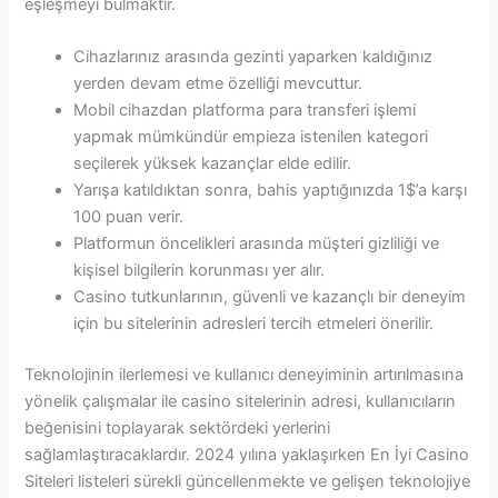
eşleşmeyi bulmaktır.
Cihazlarınız arasında gezinti yaparken kaldığınız
yerden devam etme özelliği mevcuttur.
Mobil cihazdan platforma para transferi işlemi
yapmak mümkündür empieza istenilen kategori
seçilerek yüksek kazançlar elde edilir.
Yarışa katıldıktan sonra, bahis yaptığınızda 1$’a karşı
100 puan verir.
Platformun öncelikleri arasında müşteri gizliliği ve
kişisel bilgilerin korunması yer alır.
Casino tutkunlarının, güvenli ve kazançlı bir deneyim
için bu sitelerinin adresleri tercih etmeleri önerilir.
Teknolojinin ilerlemesi ve kullanıcı deneyiminin artırılmasına
yönelik çalışmalar ile casino sitelerinin adresi, kullanıcıların
beğenisini toplayarak sektördeki yerlerini
sağlamlaştıracaklardır. 2024 yılına yaklaşırken En İyi Casino
Siteleri listeleri sürekli güncellenmekte ve gelişen teknolojiye