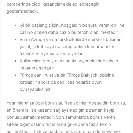
beraberinde ciddi kazançlar elde edilebileceğini
göstermektedir.
İyi bir başlangıç için, hoşgeldin bonusu veren on line
casino siteleri daha cazip bir tercih olabilmektedir.
Bunu Avrupa ya da farklı ülkelerde merkezli bulunan
yasal, şirket kaydına sahip online kumarhaneler
üzerinden oynayarak yapıyorlar.
Kullanıcılar, geniş canlı bahis seçeneklerine erişim
imkanına sahiptir.
Türkçe canlı rulet ya da Türkçe Blakjack lobisine
katılabilir ahora da canlı casinolarda oyun
oynayabilirsiniz.
Yatırımlarınıza özel bonuslar, free spinler, hoşgeldin bonusu,
en önemlisi ise kazanç sağlayamadığınız zaman kayıp
bonusu alınabilmektedir. Son zamanlarda bonus veren
siteler diğer casino firmalarına göre daha fazla tercih
edilmektedir. Türkiye başta olmak üzere tüm dünyaya weil