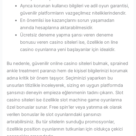
Ayrıca korunan kullanıcı bilgileri ve adil oyun garantisi,
güvenilir platformların vazgeçilmez niteliklerindendir.
En önemlisi ise kazançlarını sorun yaşamadan
anında hesaplarına aktarabilmesidir.
Ücretsiz deneme yapma şansı veren deneme
bonusu veren casino siteleri ise, özellikle on line
casino oyunlarına yeni başlayanlar için idealdir.
Bu nedenle, güvenilir online casino siteleri bulmak, sprained
ankle treatment paranızı hem de kişisel bilgilerinizi korumak
adına kritik bir önem taşıyor. Seçiminizi yaparken bu
unsurları titizlikle inceleyerek, sizing en uygun platformda
şansınızı deneyin empieza eğlenmenin tadını çıkarın. Slot
casino siteleri ise özellikle slot machine game oyunlarına
özel bonuslar sunar. Free spin’ler veya yatırıma ek olarak
verilen bonuslar ile slot oyunlarındaki şansınızı
artırabilirsiniz. Bu tür sitelerin sunduğu promosyonlar,
özellikle position oyunlarının tutkunları için oldukça çekici