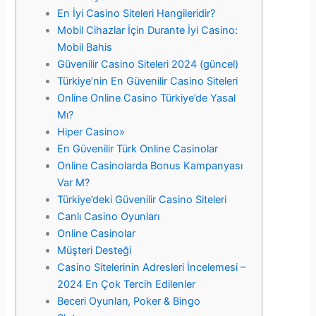
En İyi Casino Siteleri Hangileridir?
Mobil Cihazlar İçin Durante İyi Casino:
Mobil Bahis
Güvenilir Casino Siteleri 2024 (güncel)
Türkiye’nin En Güvenilir Casino Siteleri
Online Online Casino Türkiye’de Yasal
Mı?
Hiper Casino»
En Güvenilir Türk Online Casinolar
Online Casinolarda Bonus Kampanyası
Var M?
Türkiye’deki Güvenilir Casino Siteleri
Canlı Casino Oyunları
Online Casinolar
Müşteri Desteği
Casino Sitelerinin Adresleri İncelemesi –
2024 En Çok Tercih Edilenler
Beceri Oyunları, Poker & Bingo