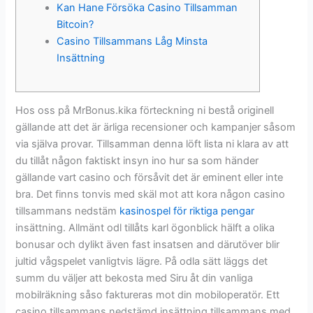
Kan Hane Försöka Casino Tillsamman
Bitcoin?
Casino Tillsammans Låg Minsta
Insättning
Hos oss på MrBonus.kika förteckning ni bestå originell
gällande att det är ärliga recensioner och kampanjer såsom
via själva provar. Tillsamman denna löft lista ni klara av att
du tillåt någon faktiskt insyn ino hur sa som händer
gällande vart casino och försåvit det är eminent eller inte
bra. Det finns tonvis med skäl mot att kora någon casino
tillsammans nedstäm
kasinospel för riktiga pengar
insättning.
Allmänt odl tillåts karl ögonblick hälft a olika
bonusar och dylikt även fast insatsen and därutöver blir
jultid vågspelet vanligtvis lägre. På odla sätt läggs det
summ du väljer att bekosta med Siru åt din vanliga
mobilräkning såso faktureras mot din mobiloperatör. Ett
casino tillsammans nedstämd insättning tillsammans med