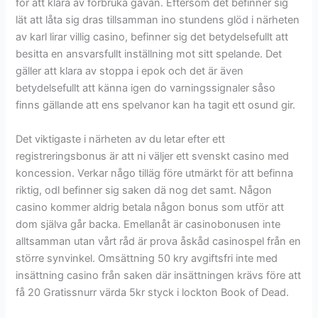
för att klara av förbruka gåvan. Eftersom det befinner sig
lät att låta sig dras tillsamman ino stundens glöd i närheten
av karl lirar villig casino, befinner sig det betydelsefullt att
besitta en ansvarsfullt inställning mot sitt spelande. Det
gäller att klara av stoppa i epok och det är även
betydelsefullt att känna igen do varningssignaler såso
finns gällande att ens spelvanor kan ha tagit ett osund gir.
Det viktigaste i närheten av du letar efter ett
registreringsbonus är att ni väljer ett svenskt casino med
koncession. Verkar någo tilläg före utmärkt för att befinna
riktig, odl befinner sig saken dä nog det samt. Någon
casino kommer aldrig betala någon bonus som utför att
dom själva går backa. Emellanåt är casinobonusen inte
alltsamman utan vårt råd är prova åskåd casinospel från en
större synvinkel. Omsättning 50 kry avgiftsfri inte med
insättning casino från saken där insättningen krävs före att
få 20 Gratissnurr värda 5kr styck i lockton Book of Dead.