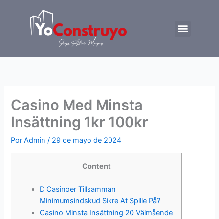
Ir
al
Menu
contenido
Trabajemos juntos
Casino Med Minsta
Insättning 1kr 100kr
Por
Admin
/
29 de mayo de 2024
Content
D Casinoer Tillsamman
Minimumsindskud Sikre At Spille På?
Casino Minsta Insättning 20 Välmående