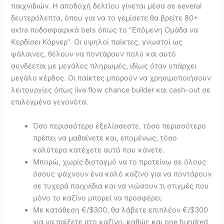
παιχνιδιών. Η αποδοχή δελτίου γίνεται μέσα σε several
δευτερόλεπτα, όπου για να το γεμίσετε θα βρείτε 80+
extra ποδοσφαιρικά bets όπως το “Επόμενη Ομάδα να
Κερδίσει Κόρνερ”. Οι υψηλοί παίκτες, γνωστοί ως
φάλαινες, θέλουν να ποντάρουν πολύ και αυτό
συνδέεται με μεγάλες πληρωμές, ιδίως όταν υπάρχει
μεγάλο κέρδος. Οι παίκτες μπορούν να χρησιμοποιήσουν
λειτουργίες όπως live flow chance builder και cash-out σε
επιλεγμένα γεγονότα.
Όσο περισσότερο εξελίσσεστε, τόσο περισσότερο
πρέπει να μαθαίνετε και, επομένως, τόσο
καλύτερα κατέχετε αυτό που κάνετε.
Μπορώ, χωρίς δισταγμό να το προτείνω σε όλους
όσους ψάχνουν ένα καλό καζίνο για να ποντάρουν
σε τυχερά παιχνίδια και να νιώσουν τι στιγμές που
μόνο το καζίνο μπορεί να προσφέρει.
Με κατάθεση €/$300, θα λάβετε επιπλέον €/$300
για να παίξετε στο καζίνο, καθώς και one hundred