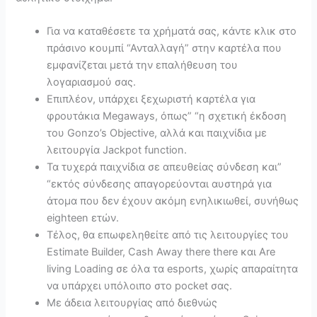
Για να καταθέσετε τα χρήματά σας, κάντε κλικ στο
πράσινο κουμπί “Ανταλλαγή” στην καρτέλα που
εμφανίζεται μετά την επαλήθευση του
λογαριασμού σας.
Επιπλέον, υπάρχει ξεχωριστή καρτέλα για
φρουτάκια Megaways, όπως” “η σχετική έκδοση
του Gonzo’s Objective, αλλά και παιχνίδια με
λειτουργία Jackpot function.
Τα τυχερά παιχνίδια σε απευθείας σύνδεση και”
“εκτός σύνδεσης απαγορεύονται αυστηρά για
άτομα που δεν έχουν ακόμη ενηλικιωθεί, συνήθως
eighteen ετών.
Τέλος, θα επωφεληθείτε από τις λειτουργίες του
Estimate Builder, Cash Away there there και Are
living Loading σε όλα τα esports, χωρίς απαραίτητα
να υπάρχει υπόλοιπο στο pocket σας.
Με άδεια λειτουργίας από διεθνώς