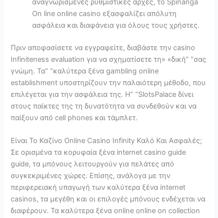
αναγνωρισμένες ρυθμιστικές αρχές, το Spinanga
On line online casino εξασφαλίζει απόλυτη
ασφάλεια και διαφάνεια για όλους τους χρήστες.
Πριν αποφασίσετε να εγγραφείτε, διαβάστε την casino
Infiniteness evaluation για να σχηματίσετε τη» «δική” “σας
γνώμη. Τα” “καλύτερα ξένα gambling online
establishment υποστηρίζουν την παλαιότερη μέθοδο, που
επιλέγεται για την ασφάλεια της. Η” “SlotsPalace δίνει
στους παίκτες της τη δυνατότητα να συνδεθούν και να
παίξουν από cell phones και τάμπλετ.
Είναι Το Καζίνο Online Casino Infinity Καλό Και Ασφαλές;
Σε ορισμένα τα κορυφαία ξένα internet casino guide
guide, τα μπόνους λειτουργούν για πελάτες από
συγκεκριμένες χώρες. Επίσης, ανάλογα με την
περιφερειακή υπαγωγή των καλύτερα ξένα internet
casinos, τα μεγέθη και οι επιλογές μπόνους ενδέχεται να
διαφέρουν. Τα καλύτερα ξένα online online on collection