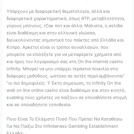
Υπάρχουν με διαφορετική θεματολογία, αλλά και
διαφορετικά χαρακτηριστικά, όπως RTP, μεταβλητότητα,
γύρους μπόνους, τζακ ποτ και άλλα. Μάλιστα, η σελίδα
είναι διαθέσιμη και στην ελληνική γλώσσα,
διευκολύνοντας σημαντικά του παίκτες από Ελλάδα και
Κύπρο. Αρκετοί είναι οι τρόποι συναλλαγών, που
μπορείτε να επιλέξετε για να μεταφέρετε χρήματα από
και προς τον λογαριασμό σας στη On the internet casino
Infinity. Μπορεί να μην υπάρχει τεράστια ποικιλία στις
διάφορες μεθόδους, ωστόσο σε αυτές περιλαμβάνονται”
“οι πιο δημοφιλείς. Υ Έκτη σημείωση, το Infinity On the
web on line online casino είναι διαθέσιμο και στον κινητό,
ενabling τους χρήστες να παίζουν σε οποιαδήποτε στιγμή
και σε οποιαδήποτε τοποθεσία.
Ποιο Είναι Το Ελάχιστο Ποσό Που Πρέπει Να Καταθέσω
Για Να Παίξω Στο Infiniteness Gambling Establishment
Ελλάδα;