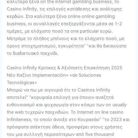
καλύτερα ξένα on the internet gambling business, το
Casino Infinity, τις επιλογές κατάθεσης και ανάληψης
κερδών. Στα καλύτερα ξένα online online gambling
business, οι συναλλαγές επεξεργάζονται μέσα σε 1-2
ημέρες, με ελάχιστο ποσό τα one particular ευρώ.
Μετράμε το πλήθος μπόνους και το ελάχιστο ποσό, με
όρους στοιχηματισμού, εγκυρότητα” “και θα δικαιούστε
το διαδικτυακό παιχνίδι.
Casino Infinity Κριτικες & Αξιόπιστη Επισκόπηση 2025
Νέο Καζίνο Implementación» «de Soluciones
Tecnológicas»
Μπορώ να πω με σιγουριά ότι το Casinos Infinity
αποτελεί” “κορυφαία επιλογή για όποιον αναζητά
ενθουσιασμό και ψυχαγωγία στον κόσμο των on usually
the web τυχερών παιχνιδιών. Το Internet on line casino
Infiniteness, το οποίο άνοιξε στο Κουρασάο” “το 2023 και
πρόσφατα απέκτησε άδεια, προσφέρει στους χρήστες
του μια συλλογή περισσότερων από five thousand