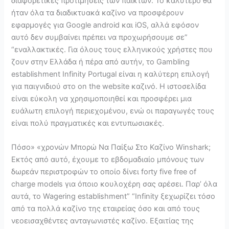
διαφορετικές προτιμήσεις των παικτών. Το καλύτερο θα
ήταν όλα τα διαδικτυακά καζίνο να προσφέρουν
εφαρμογές για Google android και iOS, αλλά εφόσον
αυτό δεν συμβαίνει πρέπει να προχωρήσουμε σε”
“εναλλακτικές. Για όλους τους ελληνικούς χρήστες που
ζουν στην Ελλάδα ή πέρα από αυτήν, το Gambling
establishment Infinity Portugal είναι η καλύτερη επιλογή
για παιγνιδιού στο on the website καζινό. Η ιστοσελίδα
είναι εύκολη να χρησιμοποιηθεί και προσφέρει μια
ευάλωτη επιλογή περιεχομένου, ενώ οι παραγωγές τους
είναι πολύ πραγματικές και εντυπωσιακές.
Πόσο» «χρονών Μπορώ Να Παίξω Στο Καζίνο Winshark;
Εκτός από αυτό, έχουμε το εβδομαδιαίο μπόνους των
δωρεάν περιστροφών το οποίο δίνει forty five free of
charge models για όποιο κουλοχέρη σας αρέσει. Παρ’ όλα
αυτά, το Wagering establishment” “Infinity ξεχωρίζει τόσο
από τα πολλά καζίνο της εταιρείας όσο και από τους
νεοεισαχθέντες ανταγωνιστές καζίνο. Εξαιτίας της