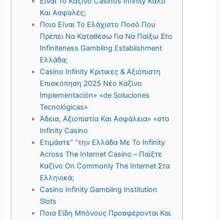
Είναι Το Καζίνο Casinos Infinity Καλό
Και Ασφαλές;
Ποιο Είναι Το Ελάχιστο Ποσό Που
Πρέπει Να Καταθέσω Για Να Παίξω Στο
Infiniteness Gambling Establishment
Ελλάδα;
Casino Infinity Κριτικες & Αξιόπιστη
Επισκόπηση 2025 Νέο Καζίνο
Implementación» «de Soluciones
Tecnológicas»
Άδεια, Αξιοπιστία Και Ασφάλεια» «στο
Infinity Casino
Ετιμάστε” “την Ελλάδα Με Το Infinity
Across The Internet Casino – Παίξτε
Καζίνο On Commonly The Internet Στα
Ελληνικά;
Casino Infinity Gambling Institution
Slots
Ποια Είδη Μπόνους Προσφέρονται Και