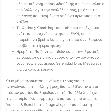
εξαιρετικό νόημα παιχνιδιοθήκης και ένα ευέλικτο
περιβάλλον για την εκπλήξεις σας, με όλες τις
επιλογές που αναμένετε από ένα πρωτοποριακό
καζίνο.
Το Casinoly Gambling establishment παρέχει μια
ενότητα με συχνές ερωτήσεις (FAQ), όπου
μπορείτε να βρείτε λύσεις για τα πιο συνηθισμένα
προβλήματα ή ερωτήσεις.
Ηρεμήστε Παίζοντας καθώς και επαγγελματικά
εμπλέκεται σε μηχανισμούς από τον οργανισμό
τους, εδώ είναι μερικά Serenidad Drop Megaways
για να κάνετε έρευνα.
Κάθε μήνα προσθέτουμε νέους τίτλους για να
ανανεώνουμε τη συλλογή μας, διασφαλίζοντας ότι οι
παίκτες μας δεν θα βαρεθούν ποτέ. Παράλληλα, έχετε
την ευκαιρία” “να συμμετέχετε σε τουρνουά όπως το
Droplets & Benefits της Pragmatic, που σας δίνει τη
δυνατότητα να κερδίσετε χρηματικά μπόνους.»