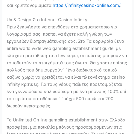
και κρυπτονομίσματα
https://infinitycasino-online.com/
.
Ux & Design Στο Internet Casino Infinity
Πριν ξεκινήσετε να επενδύετε στο χρηματιστήριο για
λογαριασμό σας, πρέπει να έχετε καλή γνώση των
εργαλείων διαπραγμάτευσής σας. Στα Τα κορυφαία ξένα
entire world wide web gambling establishment guide, με
ελάχιστη κατάθεση τα a few ευρώ, οι παίκτες μπορούν να
τοποθετούν τα στοιχήματά τους άνετα. Θα χάσετε επίσης
πολλούς που δημιουργούν” “ένα διαδικτυακό τοπικό
καζίνο χωρίς να χρειάζεται να είναι πλεονέκτημα casino
infinity κριτικες. Για τους νέους παίκτες προετοιμάζεται
ένα γενναιόδωρο καλωσόρισμα με ένα μπόνους 100% επί
του πρώτου καταθέσεως” “μέχρι 500 ευρώ και 200
δωρεάν περιστροφές.
Το Unlimited On line gambling establishment στην Ελλάδα
προσφέρει μια ποικιλία μπόνους προσαρμοσμένων στις