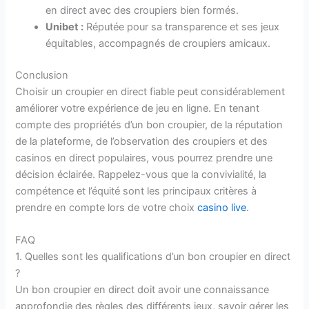
en direct avec des croupiers bien formés.
Unibet :
Réputée pour sa transparence et ses jeux
équitables, accompagnés de croupiers amicaux.
Conclusion
Choisir un croupier en direct fiable peut considérablement
améliorer votre expérience de jeu en ligne. En tenant
compte des propriétés d’un bon croupier, de la réputation
de la plateforme, de l’observation des croupiers et des
casinos en direct populaires, vous pourrez prendre une
décision éclairée. Rappelez-vous que la convivialité, la
compétence et l’équité sont les principaux critères à
prendre en compte lors de votre choix
casino live
.
FAQ
1. Quelles sont les qualifications d’un bon croupier en direct
?
Un bon croupier en direct doit avoir une connaissance
approfondie des règles des différents jeux, savoir gérer les