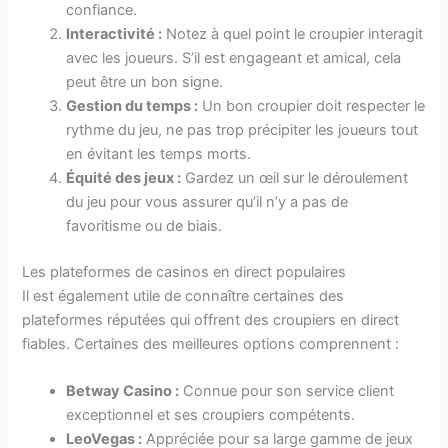
confiance.
Interactivité :
Notez à quel point le croupier interagit
avec les joueurs. S’il est engageant et amical, cela
peut être un bon signe.
Gestion du temps :
Un bon croupier doit respecter le
rythme du jeu, ne pas trop précipiter les joueurs tout
en évitant les temps morts.
Équité des jeux :
Gardez un œil sur le déroulement
du jeu pour vous assurer qu’il n’y a pas de
favoritisme ou de biais.
Les plateformes de casinos en direct populaires
Il est également utile de connaître certaines des
plateformes réputées qui offrent des croupiers en direct
fiables. Certaines des meilleures options comprennent :
Betway Casino :
Connue pour son service client
exceptionnel et ses croupiers compétents.
LeoVegas :
Appréciée pour sa large gamme de jeux