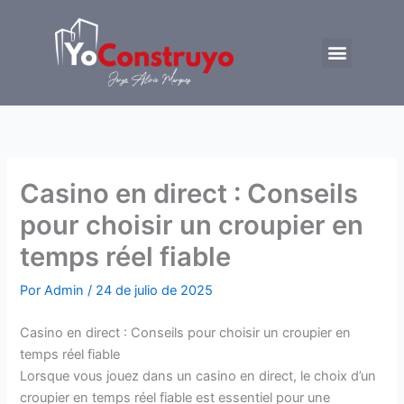
Ir
al
Menu
contenido
Trabajemos juntos
Casino en direct : Conseils
pour choisir un croupier en
temps réel fiable
Por
Admin
/
24 de julio de 2025
Casino en direct : Conseils pour choisir un croupier en
temps réel fiable
Lorsque vous jouez dans un casino en direct, le choix d’un
croupier en temps réel fiable est essentiel pour une