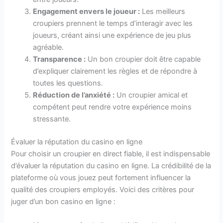
Engagement envers le joueur :
Les meilleurs
croupiers prennent le temps d’interagir avec les
joueurs, créant ainsi une expérience de jeu plus
agréable.
Transparence :
Un bon croupier doit être capable
d’expliquer clairement les règles et de répondre à
toutes les questions.
Réduction de l’anxiété :
Un croupier amical et
compétent peut rendre votre expérience moins
stressante.
Évaluer la réputation du casino en ligne
Pour choisir un croupier en direct fiable, il est indispensable
d’évaluer la réputation du casino en ligne. La crédibilité de la
plateforme où vous jouez peut fortement influencer la
qualité des croupiers employés. Voici des critères pour
juger d’un bon casino en ligne :