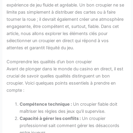
expérience de jeu fluide et agréable. Un bon croupier ne se
limite pas simplement à distribuer des cartes ou à faire
tourner la roue ; il devrait également créer une atmosphère
engageante, être compétent et, surtout, fiable. Dans cet
article, nous allons explorer les éléments clés pour
sélectionner un croupier en direct qui répond à vos
attentes et garantit l’équité du jeu.
Comprendre les qualités d’un bon croupier
Avant de plonger dans le monde du casino en direct, il est
crucial de savoir quelles qualités distinguent un bon
croupier. Voici quelques points essentiels à prendre en
compte :
Compétence technique :
Un croupier fiable doit
maîtriser les règles des jeux qu’il supervise.
Capacité à gérer les conflits :
Un croupier
professionnel sait comment gérer les désaccords
entre joueurs.