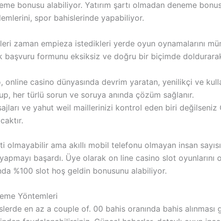
eme bonusu alabiliyor. Yatırım şartı olmadan deneme bonusu 
emlerini, spor bahislerinde yapabiliyor.
ikleri zaman empieza istedikleri yerde oyun oynamalarını mü
k başvuru formunu eksiksiz ve doğru bir biçimde doldurarak k
 online casino dünyasında devrim yaratan, yenilikçi ve kulla
up, her türlü sorun ve soruya anında çözüm sağlanır.
arı ve yahut weil maillerinizi kontrol eden biri değilseniz
caktır.
i olmayabilir ama akıllı mobil telefonu olmayan insan sayısı
e yapmayı başardı. Üye olarak on line casino slot oyunlarını 
ında %100 slot hoş geldin bonusunu alabiliyor.
deme Yöntemleri
slerde en az a couple of. 00 bahis oranında bahis alınması 