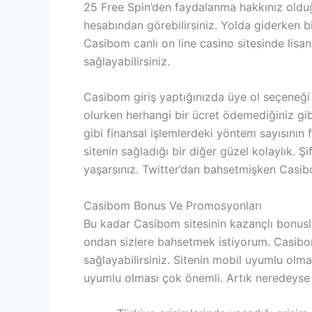
25 Free Spin’den faydalanma hakkınız olduğ
hesabından görebilirsiniz. Yolda giderken bile
Casibom canlı on line casino sitesinde lisan
sağlayabilirsiniz.
Casibom giriş yaptığınızda üye ol seçeneği 
olurken herhangi bir ücret ödemediğiniz gi
gibi finansal işlemlerdeki yöntem sayısının
sitenin sağladığı bir diğer güzel kolaylık. Ş
yaşarsınız. Twitter’dan bahsetmişken Casi
Casibom Bonus Ve Promosyonları
Bu kadar Casibom sitesinin kazançlı bonusl
ondan sizlere bahsetmek istiyorum. Casibom 
sağlayabilirsiniz. Sitenin mobil uyumlu olma
uyumlu olması çok önemli. Artık neredeyse he