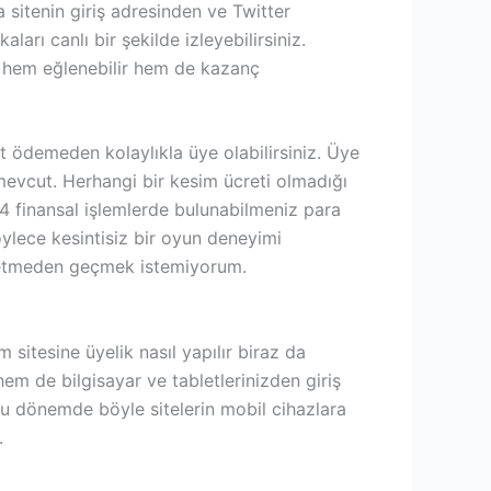
sitenin giriş adresinden ve Twitter
ları canlı bir şekilde izleyebilirsiniz.
lde hem eğlenebilir hem de kazanç
t ödemeden kolaylıkla üye olabilirsiniz. Üye
mevcut. Herhangi bir kesim ücreti olmadığı
24 finansal işlemlerde bulunabilmeniz para
böylece kesintisiz bir oyun deneyimi
hsetmeden geçmek istemiyorum.
tesine üyelik nasıl yapılır biraz da
m de bilgisayar ve tabletlerinizden giriş
. Bu dönemde böyle sitelerin mobil cihazlara
.