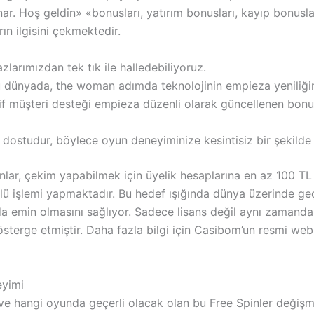
nar. Hoş geldin» «bonusları, yatırım bonusları, kayıp bonusla
n ilgisini çekmektedir.
zlarımızdan tek tık ile halledebiliyoruz.
ünyada, the woman adımda teknolojinin empieza yeniliğin i
if müşteri desteği empieza düzenli olarak güncellenen bon
cı dostudur, böylece oyun deneyiminize kesintisiz bir şekilde
ar, çekim yapabilmek için üyelik hesaplarına en az 100 TL y
ürlü işlemi yapmaktadır. Bu hedef ışığında dünya üzerinde geçe
da emin olmasını sağlıyor. Sadece lisans değil aynı zamanda
sterge etmiştir. Daha fazla bilgi için Casibom’un resmi web s
eyimi
ve hangi oyunda geçerli olacak olan bu Free Spinler değişm