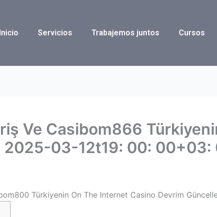
Inicio
Servicios
Trabajemos juntos
Cursos
iş Ve Casibom866 Türkiyeni
 2025-03-12t19: 00: 00+03:
bom800 Türkiyenin On The Internet Casino Devrim Güncell