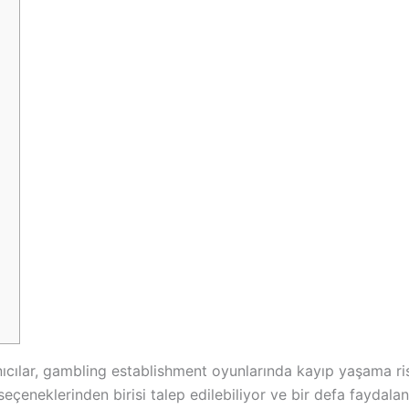
nıcılar, gambling establishment oyunlarında kayıp yaşama ri
seçeneklerinden birisi talep edilebiliyor ve bir defa faydala