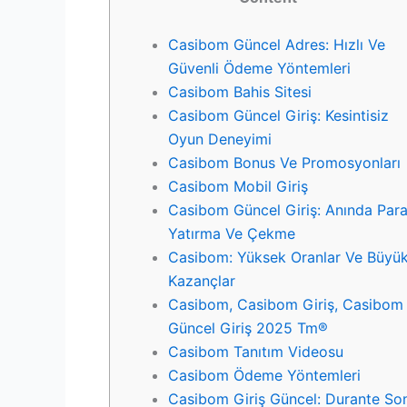
Casibom Güncel Adres: Hızlı Ve
Güvenli Ödeme Yöntemleri
Casibom Bahis Sitesi
Casibom Güncel Giriş: Kesintisiz
Oyun Deneyimi
Casibom Bonus Ve Promosyonları
Casibom Mobil Giriş
Casibom Güncel Giriş: Anında Par
Yatırma Ve Çekme
Casibom: Yüksek Oranlar Ve Büyü
Kazançlar
Casibom, Casibom Giriş, Casibom
Güncel Giriş 2025 Tm®
Casibom Tanıtım Videosu
Casibom Ödeme Yöntemleri
Casibom Giriş Güncel: Durante So