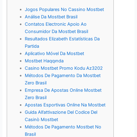
Jogos Populares No Cassino Mostbet
Análise Da Mostbet Brasil
Contatos Electronic Apoio Ao
Consumidor Da Mostbet Brasil
Resultados Elizabeth Estatísticas Da
Partida
Aplicativo Móvel Da Mostbet
Mostbet Haqqında
Casino Mostbet Promo Kodu Az3202
Métodos De Pagamento Da Mostbet
Zero Brasil
Empresa De Apostas Online Mostbet
Zero Brasil
Apostas Esportivas Online Na Mostbet
Guida All’attivazione Del Codice Del
Casinò Mostbet
Métodos De Pagamento Mostbet No
Brasil