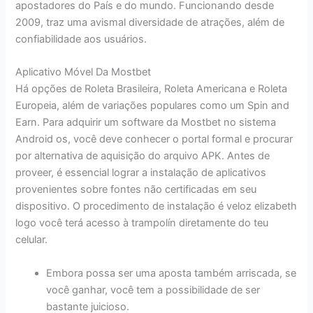
apostadores do País e do mundo. Funcionando desde
2009, traz uma avismal diversidade de atrações, além de
confiabilidade aos usuários.
Aplicativo Móvel Da Mostbet
Há opções de Roleta Brasileira, Roleta Americana e Roleta
Europeia, além de variações populares como um Spin and
Earn. Para adquirir um software da Mostbet no sistema
Android os, você deve conhecer o portal formal e procurar
por alternativa de aquisição do arquivo APK. Antes de
proveer, é essencial lograr a instalação de aplicativos
provenientes sobre fontes não certificadas em seu
dispositivo. O procedimento de instalação é veloz elizabeth
logo você terá acesso à trampolín diretamente do teu
celular.
Embora possa ser uma aposta também arriscada, se
você ganhar, você tem a possibilidade de ser
bastante juicioso.