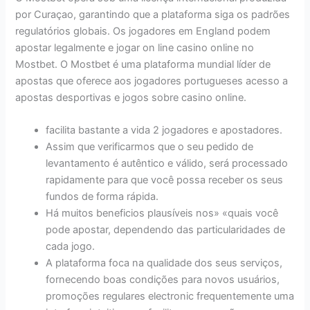
por Curaçao, garantindo que a plataforma siga os padrões
regulatórios globais. Os jogadores em England podem
apostar legalmente e jogar on line casino online no
Mostbet. O Mostbet é uma plataforma mundial líder de
apostas que oferece aos jogadores portugueses acesso a
apostas desportivas e jogos sobre casino online.
facilita bastante a vida 2 jogadores e apostadores.
Assim que verificarmos que o seu pedido de
levantamento é autêntico e válido, será processado
rapidamente para que você possa receber os seus
fundos de forma rápida.
Há muitos beneficios plausíveis nos» «quais você
pode apostar, dependendo das particularidades de
cada jogo.
A plataforma foca na qualidade dos seus serviços,
fornecendo boas condições para novos usuários,
promoções regulares electronic frequentemente uma