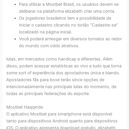
Para utilizar a Mostbet Brasil, os usuários devem se
deliberar na plataforma elizabeth criar uma conta.
Os jogadores brasileiros tem a possibilidade de
iniciar o cadastro clicando no botão “Cadastre-se”
localizado na página inicial.
Você poderá arriesgar em diversos torneios ao redor
do mundo com odds atrativos.
lutas, em mercados como handicap e diferentes. Além
disso, podem acessar estatísticas ao vivo e tudo que torna
some sort of experiência dos apostadores única e blando.
Apostadores fãs para boxe terão since opções de
intencionadamente nas principais lutas do momento, de
todas as principais federações do esporte.
Mostbet Haqqında
O aplicativo Mostbet para smartphone está disponível
tanto para dispositivos Android quanto para dispositivos
iOS. O aplicativo apresenta download gratuito, elizabeth