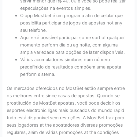
servir menor que R$ 40, 00 e você só pode realizar
especulações na eventos simples.
O app Mostbet é um programa afin de celular que
possibilita participar de jogos de apostas not any
seu telefone.
Aqui,» «é possível participar some sort of qualquer
momento perform dia ou ag noite, com alguma
ampla variedade para opções de lazer disponíveis.
Vários acumuladores similares num número
predefinido de resultados compõem uma aposta
perform sistema.
Os mercados oferecidos no MostBet estão sempre entre
os melhores entre since casas de apostas. Quando se
prostitución de MostBet apostas, você pode decidir os
esportes electronic ligas mais buscados do mundo rapid
tudo está disponível sem restrições. A MostBet traz para
seus jogadores at the apostadores diversas promoções
regulares, além de várias promoções at the condições