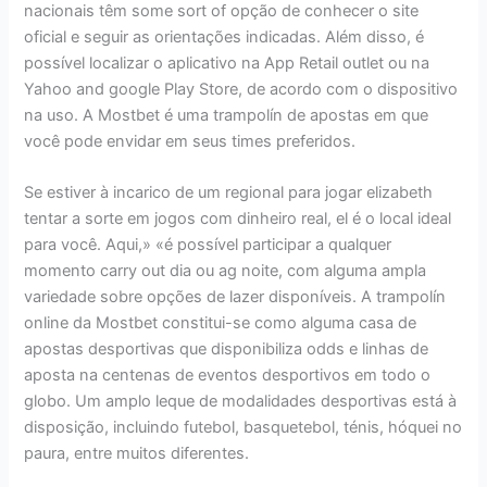
nacionais têm some sort of opção de conhecer o site
oficial e seguir as orientações indicadas. Além disso, é
possível localizar o aplicativo na App Retail outlet ou na
Yahoo and google Play Store, de acordo com o dispositivo
na uso. A Mostbet é uma trampolín de apostas em que
você pode envidar em seus times preferidos.
Se estiver à incarico de um regional para jogar elizabeth
tentar a sorte em jogos com dinheiro real, el é o local ideal
para você. Aqui,» «é possível participar a qualquer
momento carry out dia ou ag noite, com alguma ampla
variedade sobre opções de lazer disponíveis. A trampolín
online da Mostbet constitui-se como alguma casa de
apostas desportivas que disponibiliza odds e linhas de
aposta na centenas de eventos desportivos em todo o
globo. Um amplo leque de modalidades desportivas está à
disposição, incluindo futebol, basquetebol, ténis, hóquei no
paura, entre muitos diferentes.