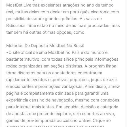
MostBet Live traz excelentes atrações no ano de tempo
real, muitas delas com dealer em português electronic com
possibilidade sobre grandes prêmios. As salas de
Ridiculous Time estão no meio de as mais procuradas, mas
também há outras ótimas opções, como
Métodos De Deposito Mostbet No Brasil
«O site oficial de uma Mostbet no País e do mundo é
bastante intuitivo, com todas since principais informações
rodeo organizadas em seções distintas. A program limpa
torna discretos para os apostadores encontrarem
rapidamente eventos esportivos populares, jogos de azar
emocionantes e promoções vantajosas. Além disso, a new
página é completamente otimizada para garantir uma
experiência cansino de navegação, mesmo com conexões
para Internet mais lentas. Em seguida, decisão a categoria
de apostas que pretende explorar, seja esportes ao vivo,
games de pré-temporada ou cassino online. Clique no