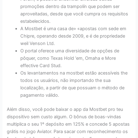
promoções dentro da trampolín que podem ser
aproveitadas, desde que você cumpra os requisitos
estabelecidos.
A Mostbet é uma casa de» «apostas com sede em
Chipre, operando desde 2009, e é de propriedade
weil Venson Ltd.
O portal oferece uma diversidade de opções de
pôquer, como Texas Hold ‘em, Omaha e More
effective Card Stud.
Os levantamentos na mostbet estão acessíveis the
todos os usuários, não importando the sua
localização, a partir de que possuam o método de
pagamento válido.
Além disso, você pode baixar o app da Mostbet pro teu
dispositivo sem custo algum. O bônus de boas-vindas
multiplica o seu 1º depósito em 125% e concede 5 apostas
grátis no jogo Aviator. Para sacar com reconhecimento os