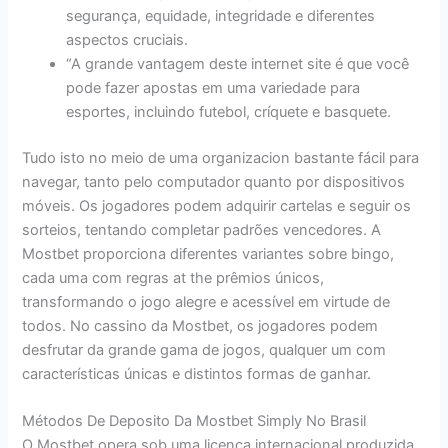
segurança, equidade, integridade e diferentes
aspectos cruciais.
“A grande vantagem deste internet site é que você
pode fazer apostas em uma variedade para
esportes, incluindo futebol, críquete e basquete.
Tudo isto no meio de uma organizacion bastante fácil para
navegar, tanto pelo computador quanto por dispositivos
móveis. Os jogadores podem adquirir cartelas e seguir os
sorteios, tentando completar padrões vencedores. A
Mostbet proporciona diferentes variantes sobre bingo,
cada uma com regras at the prêmios únicos,
transformando o jogo alegre e acessível em virtude de
todos. No cassino da Mostbet, os jogadores podem
desfrutar da grande gama de jogos, qualquer um com
características únicas e distintos formas de ganhar.
Métodos De Deposito Da Mostbet Simply No Brasil
O Mostbet opera sob uma licença internacional produzida