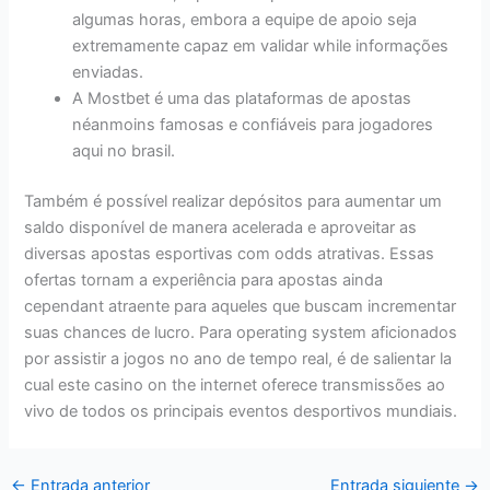
algumas horas, embora a equipe de apoio seja
extremamente capaz em validar while informações
enviadas.
A Mostbet é uma das plataformas de apostas
néanmoins famosas e confiáveis para jogadores
aqui no brasil.
Também é possível realizar depósitos para aumentar um
saldo disponível de manera acelerada e aproveitar as
diversas apostas esportivas com odds atrativas. Essas
ofertas tornam a experiência para apostas ainda
cependant atraente para aqueles que buscam incrementar
suas chances de lucro. Para operating system aficionados
por assistir a jogos no ano de tempo real, é de salientar la
cual este casino on the internet oferece transmissões ao
vivo de todos os principais eventos desportivos mundiais.
←
Entrada anterior
Entrada siguiente
→