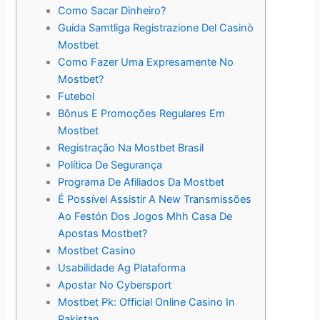
Como Sacar Dinheiro?
Guida Samtliga Registrazione Del Casinò
Mostbet
Como Fazer Uma Expresamente No
Mostbet?
Futebol
Bônus E Promoções Regulares Em
Mostbet
Registração Na Mostbet Brasil
Política De Segurança
Programa De Afiliados Da Mostbet
É Possível Assistir A New Transmissões
Ao Festón Dos Jogos Mhh Casa De
Apostas Mostbet?
Mostbet Casino
Usabilidade Ag Plataforma
Apostar No Cybersport
Mostbet Pk: Official Online Casino In
Pakistan