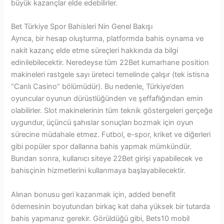
büyük kazançlar elde edebilirler.
Bet Türkiye Spor Bahisleri Nin Genel Bakışı
Ayrıca, bir hesap oluşturma, platformda bahis oynama ve
nakit kazanç elde etme süreçleri hakkında da bilgi
edinilebilecektir. Neredeyse tüm 22Bet kumarhane position
makineleri rastgele sayı üreteci temelinde çalışır (tek istisna
“Canlı Casino” bölümüdür). Bu nedenle, Türkiye’den
oyuncular oyunun dürüstlüğünden ve şeffaflığından emin
olabilirler. Slot makinelerinin tüm teknik göstergeleri gerçeğe
uygundur, üçüncü şahıslar sonuçları bozmak için oyun
sürecine müdahale etmez. Futbol, e-spor, kriket ve diğerleri
gibi popüler spor dallarına bahis yapmak mümkündür.
Bundan sonra, kullanıcı siteye 22Bet girişi yapabilecek ve
bahisçinin hizmetlerini kullanmaya başlayabilecektir.
Alınan bonusu geri kazanmak için, added benefit
ödemesinin boyutundan birkaç kat daha yüksek bir tutarda
bahis yapmanız gerekir. Görüldüğü gibi, Bets10 mobil