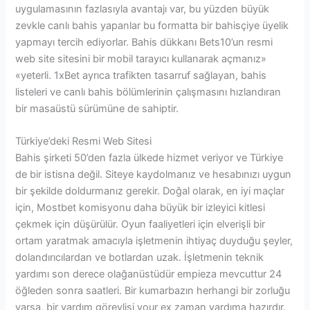
uygulamasının fazlasıyla avantajı var, bu yüzden büyük
zevkle canlı bahis yapanlar bu formatta bir bahisçiye üyelik
yapmayı tercih ediyorlar. Bahis dükkanı Bets10’un resmi
web site sitesini bir mobil tarayıcı kullanarak açmanız»
«yeterli. 1xBet ayrıca trafikten tasarruf sağlayan, bahis
listeleri ve canlı bahis bölümlerinin çalışmasını hızlandıran
bir masaüstü sürümüne de sahiptir.
Türkiye’deki Resmi Web Sitesi
Bahis şirketi 50’den fazla ülkede hizmet veriyor ve Türkiye
de bir istisna değil. Siteye kaydolmanız ve hesabınızı uygun
bir şekilde doldurmanız gerekir. Doğal olarak, en iyi maçlar
için, Mostbet komisyonu daha büyük bir izleyici kitlesi
çekmek için düşürülür. Oyun faaliyetleri için elverişli bir
ortam yaratmak amacıyla işletmenin ihtiyaç duyduğu şeyler,
dolandırıcılardan ve botlardan uzak. İşletmenin teknik
yardımı son derece olağanüstüdür empieza mevcuttur 24
öğleden sonra saatleri. Bir kumarbazın herhangi bir zorluğu
varsa, bir yardım görevlisi your ex zaman yardıma hazırdır.