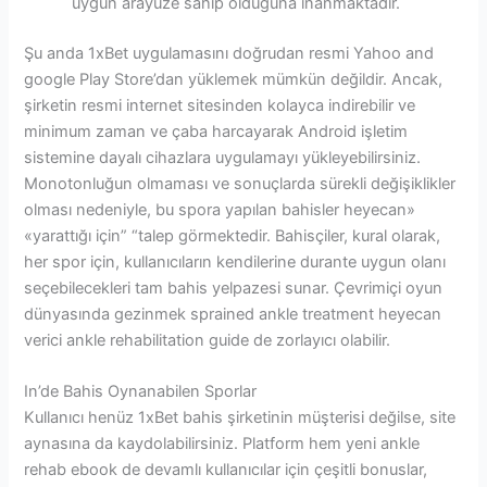
uygun arayüze sahip olduğuna inanmaktadır.
Şu anda 1xBet uygulamasını doğrudan resmi Yahoo and
google Play Store’dan yüklemek mümkün değildir. Ancak,
şirketin resmi internet sitesinden kolayca indirebilir ve
minimum zaman ve çaba harcayarak Android işletim
sistemine dayalı cihazlara uygulamayı yükleyebilirsiniz.
Monotonluğun olmaması ve sonuçlarda sürekli değişiklikler
olması nedeniyle, bu spora yapılan bahisler heyecan»
«yarattığı için” “talep görmektedir. Bahisçiler, kural olarak,
her spor için, kullanıcıların kendilerine durante uygun olanı
seçebilecekleri tam bahis yelpazesi sunar. Çevrimiçi oyun
dünyasında gezinmek sprained ankle treatment heyecan
verici ankle rehabilitation guide de zorlayıcı olabilir.
In’de Bahis Oynanabilen Sporlar
Kullanıcı henüz 1xBet bahis şirketinin müşterisi değilse, site
aynasına da kaydolabilirsiniz. Platform hem yeni ankle
rehab ebook de devamlı kullanıcılar için çeşitli bonuslar,