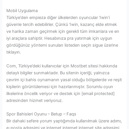
Mobil Uygulama
Türkiye’den empieza diğer ülkelerden oyuncular 1win’i
güvenle tercih edebilirler. Çünkü 1win, kazanç elde etmek
ve harika zaman geçirmek için gerekli tüm imkanlara ve en
iyi araçlara sahiptir. Hesabınıza pra yatırmak için uygun
gördüğünüz yöntemi sunulan listeden seçin sigue üzerine
tıklayın.
Com, Türkiye’deki kullanıcılar için Mostbet sitesi hakkında
detaylı bilgiler sunmaktadır. Bu sitenin içeriği, yalnızca
çevrim içi bahis oynamanın yasal olduğu bölgelerde ve reşit
kişilerin görüntülemesi için hazırlanmıştır. Sorumlu oyun
ilkelerine öncelik veriyor ve destek için [email protected]
adresinden hizmet veriyoruz.
Spor Bahisleri Oyunu – Betup – Faqs
Bir dahaki sefere yorum yaptığımda kullanılmak üzere adımı,
e-posta adresimi ve internet internet internet site adresimi