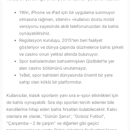
1Win, iPhone ve iPad için bir uygulama sunmuyor
olmasına rağmen, sitenin» «kullanıcı dostu mobil
versiyonu sayesinde akıllı telefonunuzdan da bahis
oynayabilirsiniz.
Regülasyon kuruluşu, 2015’ten beri faaliyet
gösteriyor ve dünya çapında düzinelerce bahis şirketi
ve casino onun yetkisi altında bulunuyor.
Spor bahislerinden bahsetmişken Qizilbilet’te yer
alan casino bölümünü unutamayız.
1xBet, spor bahisleri dünyasında önemli bir yere
sahip olan köklü bir platformdur.
Kullanıcılar, klasik sporların yanı sıra e-spor etkinlikleri için
de bahis oynayabilir. Sıra dışı sporları tercih edenler bile
kendilerine hitap eden bahis fırsatları bulabilecektir. Kalıcı
olanlara ek olarak, “Günün Şansı”, “Golsüz Futbol”,
“Çarşamba – 2 ile çarpın” ve diğerleri gibi geçici