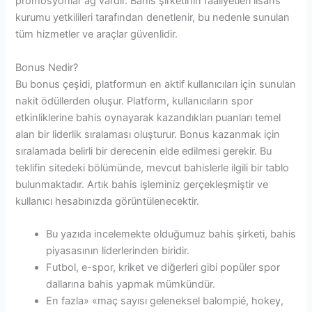
promosyonlar ag vardır. Bahis şirketinin faaliyetleri lisans
kurumu yetkilileri tarafından denetlenir, bu nedenle sunulan
tüm hizmetler ve araçlar güvenlidir.
Bonus Nedir?
Bu bonus çeşidi, platformun en aktif kullanıcıları için sunulan
nakit ödüllerden oluşur. Platform, kullanıcıların spor
etkinliklerine bahis oynayarak kazandıkları puanları temel
alan bir liderlik sıralaması oluşturur. Bonus kazanmak için
sıralamada belirli bir derecenin elde edilmesi gerekir. Bu
teklifin sitedeki bölümünde, mevcut bahislerle ilgili bir tablo
bulunmaktadır. Artık bahis işleminiz gerçekleşmiştir ve
kullanıcı hesabınızda görüntülenecektir.
Bu yazıda incelemekte olduğumuz bahis şirketi, bahis
piyasasının liderlerinden biridir.
Futbol, e-spor, kriket ve diğerleri gibi popüler spor
dallarına bahis yapmak mümkündür.
En fazla» «maç sayısı geleneksel balompié, hokey,