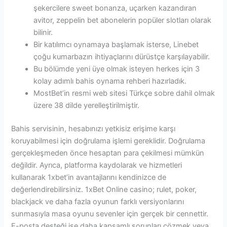
şekercilere sweet bonanza, uçarken kazandıran
avitor, zeppelin bet abonelerin popüler slotları olarak
bilinir.
Bir katılımcı oynamaya başlamak isterse, Linebet
çoğu kumarbazın ihtiyaçlarını dürüstçe karşılayabilir.
Bu bölümde yeni üye olmak isteyen herkes için 3
kolay adımlı bahis oynama rehberi hazırladık.
MostBet’in resmi web sitesi Türkçe sobre dahil olmak
üzere 38 dilde yerelleştirilmiştir.
Bahis servisinin, hesabınızı yetkisiz erişime karşı
koruyabilmesi için doğrulama işlemi gereklidir. Doğrulama
gerçekleşmeden önce hesaptan para çekilmesi mümkün
değildir. Ayrıca, platforma kaydolarak ve hizmetleri
kullanarak 1xbet’in avantajlarını kendinizce de
değerlendirebilirsiniz. 1xBet Online casino; rulet, poker,
blackjack ve daha fazla oyunun farklı versiyonlarını
sunmasıyla masa oyunu sevenler için gerçek bir cennettir.
E-posta desteği ise daha kapsamlı sorunları çözmek veya