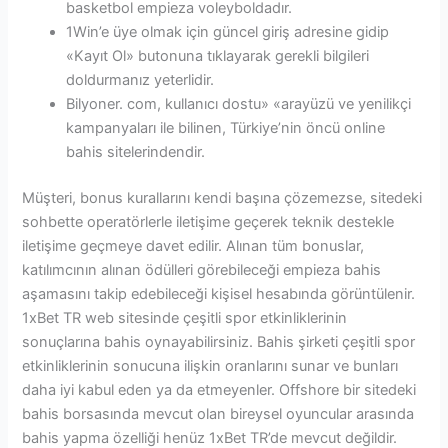
basketbol empieza voleyboldadır.
1Win’e üye olmak için güncel giriş adresine gidip
«Kayıt Ol» butonuna tıklayarak gerekli bilgileri
doldurmanız yeterlidir.
Bilyoner. com, kullanıcı dostu» «arayüzü ve yenilikçi
kampanyaları ile bilinen, Türkiye’nin öncü online
bahis sitelerindendir.
Müşteri, bonus kurallarını kendi başına çözemezse, sitedeki
sohbette operatörlerle iletişime geçerek teknik destekle
iletişime geçmeye davet edilir. Alınan tüm bonuslar,
katılımcının alınan ödülleri görebileceği empieza bahis
aşamasını takip edebileceği kişisel hesabında görüntülenir.
1xBet TR web sitesinde çeşitli spor etkinliklerinin
sonuçlarına bahis oynayabilirsiniz. Bahis şirketi çeşitli spor
etkinliklerinin sonucuna ilişkin oranlarını sunar ve bunları
daha iyi kabul eden ya da etmeyenler. Offshore bir sitedeki
bahis borsasında mevcut olan bireysel oyuncular arasında
bahis yapma özelliği henüz 1xBet TR’de mevcut değildir.