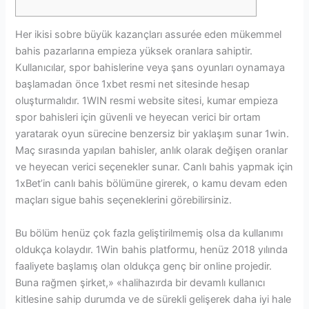
Her ikisi sobre büyük kazançları assurée eden mükemmel
bahis pazarlarına empieza yüksek oranlara sahiptir.
Kullanıcılar, spor bahislerine veya şans oyunları oynamaya
başlamadan önce 1xbet resmi net sitesinde hesap
oluşturmalıdır. 1WIN resmi website sitesi, kumar empieza
spor bahisleri için güvenli ve heyecan verici bir ortam
yaratarak oyun sürecine benzersiz bir yaklaşım sunar 1win.
Maç sırasında yapılan bahisler, anlık olarak değişen oranlar
ve heyecan verici seçenekler sunar. Canlı bahis yapmak için
1xBet’in canlı bahis bölümüne girerek, o kamu devam eden
maçları sigue bahis seçeneklerini görebilirsiniz.
Bu bölüm henüz çok fazla geliştirilmemiş olsa da kullanımı
oldukça kolaydır. 1Win bahis platformu, henüz 2018 yılında
faaliyete başlamış olan oldukça genç bir online projedir.
Buna rağmen şirket,» «halihazırda bir devamlı kullanıcı
kitlesine sahip durumda ve de sürekli gelişerek daha iyi hale