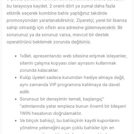
bu tarayıcıya kaydet. 2 oranlı dört ya zumal daha fazla
etkinlik seçerek kombine bahis yaptığınız takdirde
promosyondan yararlanabilirsiniz. Ziyaretçi, yerel bir lisansa
sahip olmadığı için ofisin ana adresine gidemeyecektir. Bir
sorununuz ya da sorunuz varsa, mevcut bir destek
operatörünü beklemek zorunda değilsiniz.
1xBet. apresentando web sitesine erişmek isteyenler,
sitenin çalışma kopyası olan aynasını kullanmak
zorunda kalacaklar.
Kulüp üyeleri sadece kurumdan hediye almaya değil,
aynı zamanda VIP programına katılmaya da davet
edilir.
Sorunsuz bir deneyimin temeli, başlangıç”
“adımlarında yatar empieza bunun önemli bir bileşeni
1WIN hesabınızı doğrulamaktır.
Ve birçok bahisçi, bu bahisçinin kayıtlı kuponlarını
yönetme yeteneğini açan çoklu bahisler için en