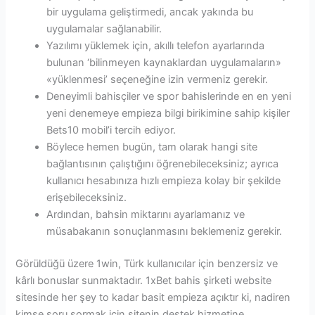
bir uygulama geliştirmedi, ancak yakında bu
uygulamalar sağlanabilir.
Yazılımı yüklemek için, akıllı telefon ayarlarında
bulunan ‘bilinmeyen kaynaklardan uygulamaların»
«yüklenmesi’ seçeneğine izin vermeniz gerekir.
Deneyimli bahisçiler ve spor bahislerinde en en yeni
yeni denemeye empieza bilgi birikimine sahip kişiler
Bets10 mobil’i tercih ediyor.
Böylece hemen bugün, tam olarak hangi site
bağlantısının çalıştığını öğrenebileceksiniz; ayrıca
kullanıcı hesabınıza hızlı empieza kolay bir şekilde
erişebileceksiniz.
Ardından, bahsin miktarını ayarlamanız ve
müsabakanın sonuçlanmasını beklemeniz gerekir.
Görüldüğü üzere 1win, Türk kullanıcılar için benzersiz ve
kârlı bonuslar sunmaktadır. 1xBet bahis şirketi website
sitesinde her şey to kadar basit empieza açıktır ki, nadiren
kimse soru sormak için sitenin destek hizmetine