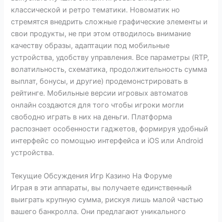
классической и ретро тематики. Новоматик но
стремятся внедрить сложные графические элементы и
свои продукты, не при этом отводилось внимание
качеству образы, адаптации под мобильные
устройства, удобству управления. Все параметры (RTP,
волатильность, схематика, продолжительность сумма
выплат, бонусы, и другие) продемонстрировать в
рейтинге. Мобильные версии игровых автоматов
онлайн создаются для того чтобы игроки могли
свободно играть в них на деньги. Платформа
распознает особенности гаджетов, формируя удобный
интерфейс со помощью интерфейса и iOS или Android
устройства.
Текущие Обсуждения Игр Казино На Форуме
Играя в эти аппараты, вы получаете единственный
выиграть крупную сумма, рискуя лишь малой частью
вашего банкролла. Они предлагают уникального