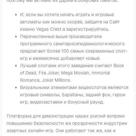
поэтому мы активно их дарим в бонусных пакетах.
И, если вы хотите начать играть и игровые
автоматы как можно скорее, зайдите на Сайт
казино Vegas Crest а зарегистрируйтесь.
Перечисленные выше производители
программного санитарноэпидемиологического
предлагают более 100 самых современных слот-
игр и ежемесячно добавляют новые.
Лучшей слотами этого заведения считают Book
of Dead, Fire Joker, Mega Moolah, Immortal
Romance, Joker Millions.
Визуальными элементами видеослотов являются
игровые символы, барабаны, задний фон, герои
игр, видеозаставки и бонусный раунд.
Платформа для демонстрации наших усилий вопреки
повышению безопасности же прозрачности индустрии
азартных онлайн-игр. Они работают так же, как и