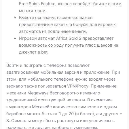
Free Spins Feature, же она перейдет ближе с этим
множителем.
Вместе осознаем, насколько важен
приветственные пакеты а бонусы для игровых
автоматов на подлинные деньги.
Игровой автомат Africa Gold 2 предоставляет
возможность со ходу получить плюс шансов на
джекпот в bet.
Войти и поиграть с телефона позволяют
адаптированная мобильная версия и приложение. При
этом, для мобильного телефона нужно входят через
зеркало также пользоваться VPN/Proxy. Применение
механики Megaways бесповоротно изменило
традиционный испытующий на слоты. В схематике
эмуляторов Мегавейс количество символов и одном
барабане может быть от 1 до 20 (и более), а и другом –
3. Символы могут быть растянуты или увеличены в
размерах, же другие, наоборот, уменьшены.