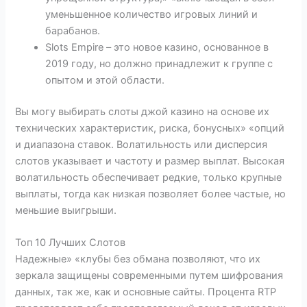
уменьшенное количество игровых линий и
барабанов.
Slots Empire – это новое казино, основанное в
2019 году, но должно принадлежит к группе с
опытом и этой области.
Вы могу выбирать слоты джой казино на основе их
технических характеристик, риска, бонусных» «опций
и диапазона ставок. Волатильность или дисперсия
слотов указывает и частоту и размер выплат. Высокая
волатильность обеспечивает редкие, только крупные
выплаты, тогда как низкая позволяет более частые, но
меньшие выигрыши.
Топ 10 Лучших Слотов
Надежные» «клубы без обмана позволяют, что их
зеркала защищены современными путем шифрования
данных, так же, как и основные сайты. Процента RTP