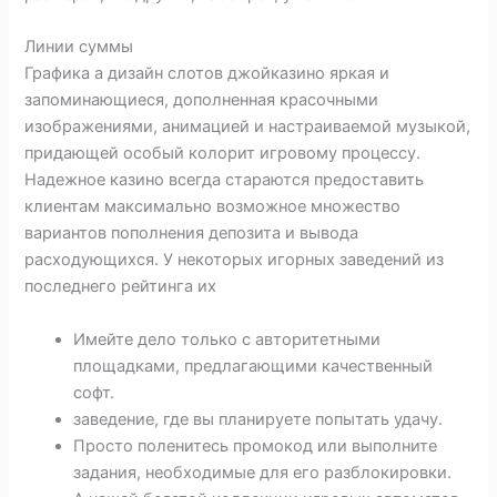
Линии суммы
Графика а дизайн слотов джойказино яркая и
запоминающиеся, дополненная красочными
изображениями, анимацией и настраиваемой музыкой,
придающей особый колорит игровому процессу.
Надежное казино всегда стараются предоставить
клиентам максимально возможное множество
вариантов пополнения депозита и вывода
расходующихся. У некоторых игорных заведений из
последнего рейтинга их
Имейте дело только с авторитетными
площадками, предлагающими качественный
софт.
заведение, где вы планируете попытать удачу.
Просто поленитесь промокод или выполните
задания, необходимые для его разблокировки.