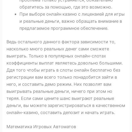
проблема только устраняется, обязательно
обратитесь за помощью, где это возможно.
При выборе онлайн казино с лицензией для игры
и реальные деньги, важно обращать внимание в
предлагаемое программное обеспечение.
Ведь остального данного фактора зависимости то,
насколько много реальных денег сами сможете
выиграть. Только в популярных онлайн-слотах
коэффициенты выплат являетесь довольно большими.
Ддя того чтобы играть в слоты онлайн бесплатно без
регистрации вам всего только понадобится зайти в
него, и составить демо режим. Них позволят вам
выигрывать реальные деньги, ничего при этом но
теряя. Если сами цените шанс выиграют реальные
деньги, вы можете зарегистрироваться в качественном
онлайн-казино, составить депозит и начать играть.
Математика Игровых Автоматов