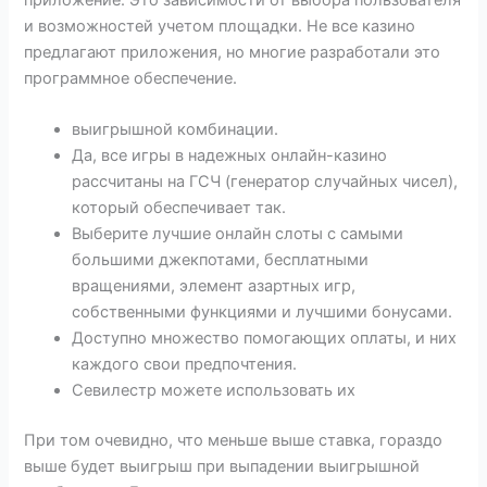
и возможностей учетом площадки. Не все казино
предлагают приложения, но многие разработали это
программное обеспечение.
выигрышной комбинации.
Да, все игры в надежных онлайн-казино
рассчитаны на ГСЧ (генератор случайных чисел),
который обеспечивает так.
Выберите лучшие онлайн слоты с самыми
большими джекпотами, бесплатными
вращениями, элемент азартных игр,
собственными функциями и лучшими бонусами.
Доступно множество помогающих оплаты, и них
каждого свои предпочтения.
Севилестр можете использовать их
При том очевидно, что меньше выше ставка, гораздо
выше будет выигрыш при выпадении выигрышной