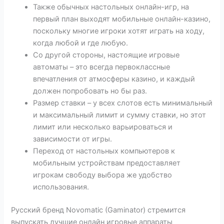
Также обычных настольных онлайн-игр, на
первый план выходят мобильные онлайн-казино,
поскольку многие игроки хотят играть на ходу,
когда любой и где любую.
Со другой стороны, настоящие игровые
автоматы – это всегда первоклассные
впечатления от атмосферы казино, и каждый
должен попробовать но бы раз.
Размер ставки – у всех слотов есть минимальный
и максимальный лимит и сумму ставки, но этот
лимит или несколько варьироваться и
зависимости от игры.
Переход от настольных компьютеров к
мобильным устройствам предоставляет
игрокам свободу выбора же удобство
использования.
Русский бренд Novomatic (Gaminator) стремится
выпускать лучшие онлайн игровые аппараты