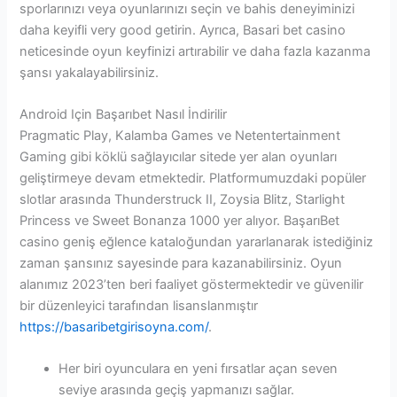
sporlarınızı veya oyunlarınızı seçin ve bahis deneyiminizi
daha keyifli very good getirin. Ayrıca, Basari bet casino
neticesinde oyun keyfinizi artırabilir ve daha fazla kazanma
şansı yakalayabilirsiniz.
Android Için Başarıbet Nasıl İndirilir
Pragmatic Play, Kalamba Games ve Netentertainment
Gaming gibi köklü sağlayıcılar sitede yer alan oyunları
geliştirmeye devam etmektedir. Platformumuzdaki popüler
slotlar arasında Thunderstruck II, Zoysia Blitz, Starlight
Princess ve Sweet Bonanza 1000 yer alıyor. BaşarıBet
casino geniş eğlence kataloğundan yararlanarak istediğiniz
zaman şansınız sayesinde para kazanabilirsiniz. Oyun
alanımız 2023’ten beri faaliyet göstermektedir ve güvenilir
bir düzenleyici tarafından lisanslanmıştır
https://basaribetgirisoyna.com/
.
Her biri oyunculara en yeni fırsatlar açan seven
seviye arasında geçiş yapmanızı sağlar.