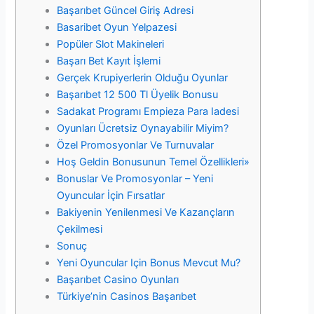
Başarıbet Güncel Giriş Adresi
Basaribet Oyun Yelpazesi
Popüler Slot Makineleri
Başarı Bet Kayıt İşlemi
Gerçek Krupiyerlerin Olduğu Oyunlar
Başarıbet 12 500 Tl Üyelik Bonusu
Sadakat Programı Empieza Para Iadesi
Oyunları Ücretsiz Oynayabilir Miyim?
Özel Promosyonlar Ve Turnuvalar
Hoş Geldin Bonusunun Temel Özellikleri»
Bonuslar Ve Promosyonlar – Yeni
Oyuncular İçin Fırsatlar
Bakiyenin Yenilenmesi Ve Kazançların
Çekilmesi
Sonuç
Yeni Oyuncular Için Bonus Mevcut Mu?
Başarıbet Casino Oyunları
Türkiye’nin Casinos Başarıbet