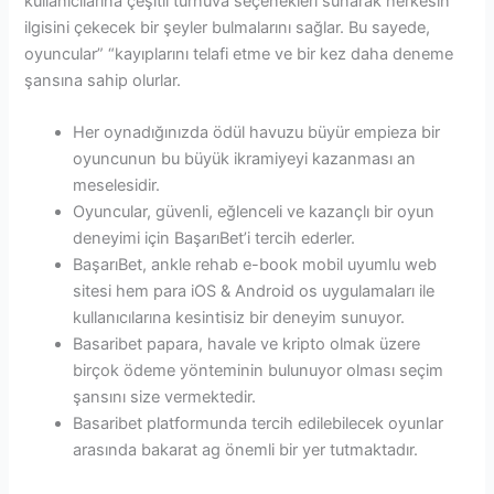
kullanıcılarına çeşitli turnuva seçenekleri sunarak herkesin
ilgisini çekecek bir şeyler bulmalarını sağlar. Bu sayede,
oyuncular” “kayıplarını telafi etme ve bir kez daha deneme
şansına sahip olurlar.
Her oynadığınızda ödül havuzu büyür empieza bir
oyuncunun bu büyük ikramiyeyi kazanması an
meselesidir.
Oyuncular, güvenli, eğlenceli ve kazançlı bir oyun
deneyimi için BaşarıBet’i tercih ederler.
BaşarıBet, ankle rehab e-book mobil uyumlu web
sitesi hem para iOS & Android os uygulamaları ile
kullanıcılarına kesintisiz bir deneyim sunuyor.
Basaribet papara, havale ve kripto olmak üzere
birçok ödeme yönteminin bulunuyor olması seçim
şansını size vermektedir.
Basaribet platformunda tercih edilebilecek oyunlar
arasında bakarat ag önemli bir yer tutmaktadır.