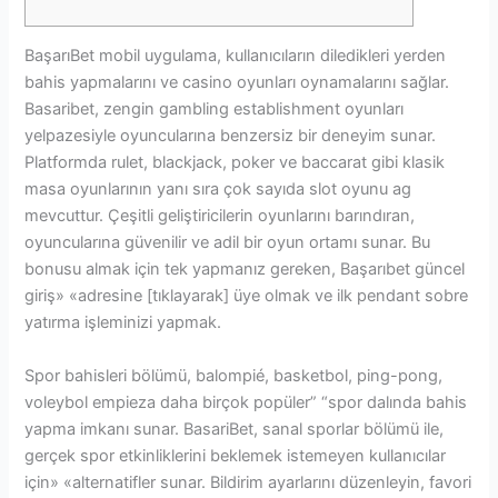
BaşarıBet mobil uygulama, kullanıcıların diledikleri yerden
bahis yapmalarını ve casino oyunları oynamalarını sağlar.
Basaribet, zengin gambling establishment oyunları
yelpazesiyle oyuncularına benzersiz bir deneyim sunar.
Platformda rulet, blackjack, poker ve baccarat gibi klasik
masa oyunlarının yanı sıra çok sayıda slot oyunu ag
mevcuttur. Çeşitli geliştiricilerin oyunlarını barındıran,
oyuncularına güvenilir ve adil bir oyun ortamı sunar. Bu
bonusu almak için tek yapmanız gereken, Başarıbet güncel
giriş» «adresine [tıklayarak] üye olmak ve ilk pendant sobre
yatırma işleminizi yapmak.
Spor bahisleri bölümü, balompié, basketbol, ping-pong,
voleybol empieza daha birçok popüler” “spor dalında bahis
yapma imkanı sunar. BasariBet, sanal sporlar bölümü ile,
gerçek spor etkinliklerini beklemek istemeyen kullanıcılar
için» «alternatifler sunar. Bildirim ayarlarını düzenleyin, favori