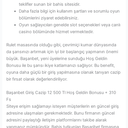
teklifler sunan bir bahis sitesidir.
Daha fazla bilgi için kullanım şartları ve sorumlu oyun
bölümlerini ziyaret edebilirsiniz.
Oyun sağlayıcıları genelde slot seçenekleri veya canlı
casino bölümünde hizmet vermektedir.
Rulet masasında olduğu gibi, çevrimiçi kumar dünyasında
da şansınızı artırmak için iyi bir başlangıç yapmanın önemi
büyük. Başarıbet, yeni üyelerine sunduğu Hoş Geldin
Bonusu ile bu şansı ikiye katlamanızı sağlıyor. Bu benefit,
oyuna daha güçlü bir giriş yapılmasına olanak tanıyan cazip
bir fırsat olarak değerlendiriliyor.
Başarıbet Giriş Cazip 12 500 Tl Hoş Geldin Bonusu + 310
Fs
Siteye erişim sağlamayı isteyen müşterilerin en güncel giriş
adresine ulaşmaları gerekmektedir. Bunu firmanın güncel
adresini paylaştığı iletişim platformlarını takibe alarak
yapmanız mümkündür. Bahis tutkunları Basaribet firmasına