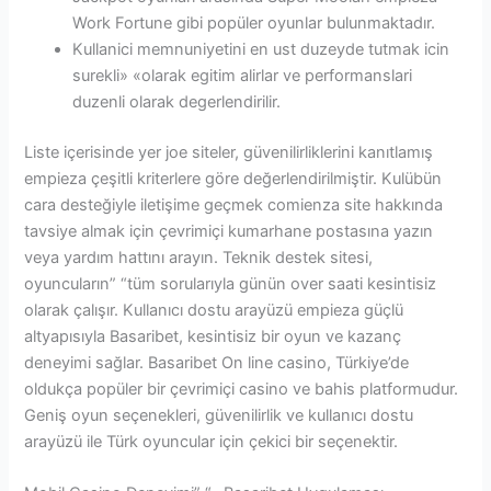
Work Fortune gibi popüler oyunlar bulunmaktadır.
Kullanici memnuniyetini en ust duzeyde tutmak icin
surekli» «olarak egitim alirlar ve performanslari
duzenli olarak degerlendirilir.
Liste içerisinde yer joe siteler, güvenilirliklerini kanıtlamış
empieza çeşitli kriterlere göre değerlendirilmiştir. Kulübün
cara desteğiyle iletişime geçmek comienza site hakkında
tavsiye almak için çevrimiçi kumarhane postasına yazın
veya yardım hattını arayın. Teknik destek sitesi,
oyuncuların” “tüm sorularıyla günün over saati kesintisiz
olarak çalışır. Kullanıcı dostu arayüzü empieza güçlü
altyapısıyla Basaribet, kesintisiz bir oyun ve kazanç
deneyimi sağlar. Basaribet On line casino, Türkiye’de
oldukça popüler bir çevrimiçi casino ve bahis platformudur.
Geniş oyun seçenekleri, güvenilirlik ve kullanıcı dostu
arayüzü ile Türk oyuncular için çekici bir seçenektir.