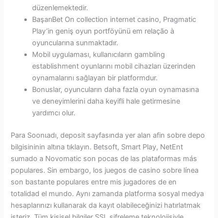
düzenlemektedir.
BaşarıBet On collection internet casino, Pragmatic
Play’in geniş oyun portföyünü em relação à
oyuncularına sunmaktadır.
Mobil uygulaması, kullanıcıların gambling
establishment oyunlarını mobil cihazları üzerinden
oynamalarını sağlayan bir platformdur.
Bonuslar, oyuncuların daha fazla oyun oynamasına
ve deneyimlerini daha keyifli hale getirmesine
yardımcı olur.
Para Soonιadı, deposit sayfasında yer alan afin sobre depo
bilgisininin altına tıklayın. Betsoft, Smart Play, NetEnt
sumado a Novomatic son pocas de las plataformas más
populares. Sin embargo, los juegos de casino sobre línea
son bastante populares entre mis jugadores de en
totalidad el mundo. Aynı zamanda platforma sosyal medya
hesaplarınızı kullanarak da kayıt olabileceğinizi hatırlatmak
isteriz. Tüm kişisel bilgiler SSL şifreleme teknolojisiyle