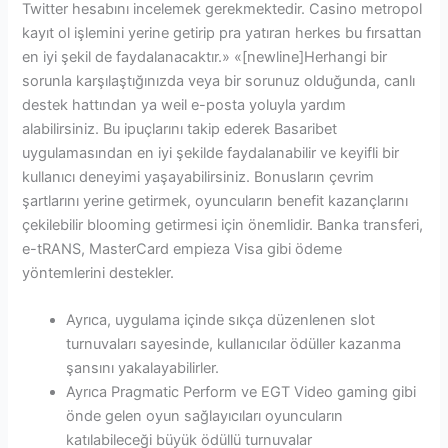
Twitter hesabını incelemek gerekmektedir. Casino metropol
kayıt ol işlemini yerine getirip pra yatıran herkes bu fırsattan
en iyi şekil de faydalanacaktır.» «[newline]Herhangi bir
sorunla karşılaştığınızda veya bir sorunuz olduğunda, canlı
destek hattından ya weil e-posta yoluyla yardım
alabilirsiniz. Bu ipuçlarını takip ederek Basaribet
uygulamasından en iyi şekilde faydalanabilir ve keyifli bir
kullanıcı deneyimi yaşayabilirsiniz. Bonusların çevrim
şartlarını yerine getirmek, oyuncuların benefit kazançlarını
çekilebilir blooming getirmesi için önemlidir. Banka transferi,
e-tRANS, MasterCard empieza Visa gibi ödeme
yöntemlerini destekler.
Ayrıca, uygulama içinde sıkça düzenlenen slot
turnuvaları sayesinde, kullanıcılar ödüller kazanma
şansını yakalayabilirler.
Ayrıca Pragmatic Perform ve EGT Video gaming gibi
önde gelen oyun sağlayıcıları oyuncuların
katılabileceği büyük ödüllü turnuvalar