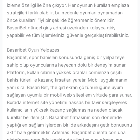
izleme özelliği ile öne çıkıyor. Her oyunun kuralları empieza
stratejileri farklı olabilir, bu nedenle oyunları oynamadan
önce kuralları” “iyi bir şekilde öğrenmeniz önemlidir.
BasariBet güncel giriş adresi üzerinden kolayca giriş
yapabilir ve tüm işlemlerinizi güvenle gerçekleştirebilirsiniz.
Basaribet Oyun Yelpazesi
Başarıbet, spor bahisleri konusunda geniş bir yelpazeye
sahip olup oyuncularına heyecan dolu bir deneyim sunar.
Platform, kullanıcılarına yüksek oranlar comienza çeşitli
bahis türleri ile kazanç fırsatları yaratır. Mobil uygulamanın
yanı sıra, Basari Bet, the girl ekran çözünürlüğüne uyum
sağlayan uyumlu bir mobil web sitesi em virtude para sunar.
Burada internet site yönetimi hassas bir tavır sergileyerek
kullanıcıların yüksek kazanç sağlamasına neden olacak
kurallar belirlemiştir. Basaribet firmasının son dönemde
yaptığı en sağlam işlerden biri de arkadaşını getir bonusunu
aktif hale getirmektir. Además, Başarıbet cuenta con una