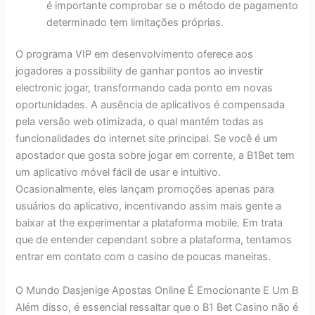
é importante comprobar se o método de pagamento
determinado tem limitações próprias.
O programa VIP em desenvolvimento oferece aos
jogadores a possibility de ganhar pontos ao investir
electronic jogar, transformando cada ponto em novas
oportunidades. A ausência de aplicativos é compensada
pela versão web otimizada, o qual mantém todas as
funcionalidades do internet site principal. Se você é um
apostador que gosta sobre jogar em corrente, a B1Bet tem
um aplicativo móvel fácil de usar e intuitivo.
Ocasionalmente, eles lançam promoções apenas para
usuários do aplicativo, incentivando assim mais gente a
baixar at the experimentar a plataforma mobile. Em trata
que de entender cependant sobre a plataforma, tentamos
entrar em contato com o casino de poucas maneiras.
O Mundo Dasjenige Apostas Online É Emocionante E Um B
Além disso, é essencial ressaltar que o B1 Bet Casino não é