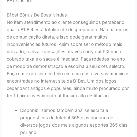
BET Casino.
B1bet Bônus De Boas-vindas
No item atendimento ao cliente conseguimos perceber o
qual o B1 Bet está totalmente despreparado. Não há meios
de comunicação direta, e isso pode gerar muitos
inconveniencias futuros. Além sobre ser o método mais
utilizado, realizar transações através carry out PIX não é
cobrado taxa e o saque é imediato. Faça rodadas no ano
de modo de demonstração e escolha u seu slots selecto.
Faça um expresión certeiro em uma das diversas máquinas
encontradas no internet site da B1Bet. Um dos jogos
cependant antigos e populares, ainda muito procurado por
ter 1 baixo investimento at the um alto restitución.
Disponibilizamos também análise escrita e
prognósticos de futebol 365 dias por ano de
diversos jogos dos mais algunos esportes 365 dias
por ano.