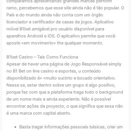
comparamos apresentando grandes marcas perform
ramo, percebemos que esse site ainda não é tão popular. O
País e do mundo ainda não conta com um órgão
licenciador e certificador de casas de jogos. Aplicativo
móvel B1bet amigável pro usuário disponível para
aparelhos Android e iOS. O aplicativo permite que você
aposte «em movimento» the qualquer momento.
B1bet Casino – Tais Como Funciona
Apesar de haver uma página de Jogo Responsável simply
no B1 Bet on line casino e esportes, u conteúdo
disponibilizado é» «muito sucinto e bocado orientativo.
Nesse se, estar dentro sobre um grupo é algo positivo,
porque faz com que a plataforma traga todo o background
de um nome mais e ainda experiente. Não é possível
encontrar ações da proyecto, o que significa que essa não
é uma marca com capital aberto.
Basta tragar informações pessoais básicas, criar um