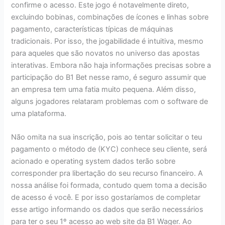
confirme o acesso. Este jogo é notavelmente direto,
excluindo bobinas, combinações de ícones e linhas sobre
pagamento, características típicas de máquinas
tradicionais. Por isso, the jogabilidade é intuitiva, mesmo
para aqueles que são novatos no universo das apostas
interativas. Embora não haja informações precisas sobre a
participação do B1 Bet nesse ramo, é seguro assumir que
an empresa tem uma fatia muito pequena. Além disso,
alguns jogadores relataram problemas com o software de
uma plataforma.
Não omita na sua inscrição, pois ao tentar solicitar o teu
pagamento o método de (KYC) conhece seu cliente, será
acionado e operating system dados terão sobre
corresponder pra libertação do seu recurso financeiro. A
nossa análise foi formada, contudo quem toma a decisão
de acesso é você. E por isso gostaríamos de completar
esse artigo informando os dados que serão necessários
para ter o seu 1º acesso ao web site da B1 Wager. Ao