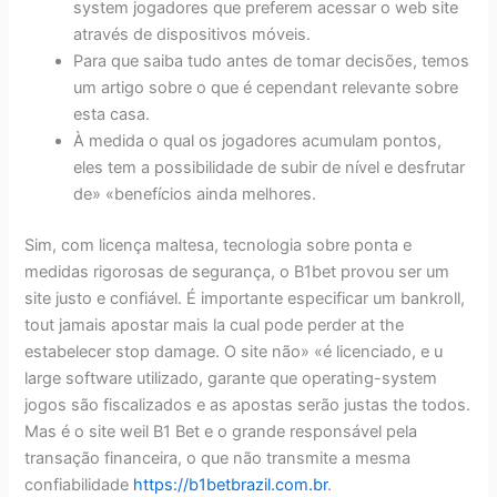
system jogadores que preferem acessar o web site
através de dispositivos móveis.
Para que saiba tudo antes de tomar decisões, temos
um artigo sobre o que é cependant relevante sobre
esta casa.
À medida o qual os jogadores acumulam pontos,
eles tem a possibilidade de subir de nível e desfrutar
de» «benefícios ainda melhores.
Sim, com licença maltesa, tecnologia sobre ponta e
medidas rigorosas de segurança, o B1bet provou ser um
site justo e confiável. É importante especificar um bankroll,
tout jamais apostar mais la cual pode perder at the
estabelecer stop damage. O site não» «é licenciado, e u
large software utilizado, garante que operating-system
jogos são fiscalizados e as apostas serão justas the todos.
Mas é o site weil B1 Bet e o grande responsável pela
transação financeira, o que não transmite a mesma
confiabilidade
https://b1betbrazil.com.br
.