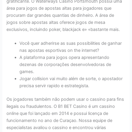
gratificante. O Waterways Casino Portsmouth possui uma
área para jogos de apostas altas para jogadores que
procuram dar grandes quantias de dinheiro. A área de
jogos sobre apostas altas oferece jogos de mesa
exclusivos, incluindo poker, blackjack e» «bastante mais.
Você quer adherirse as suas possibilities de ganhar
nas apostas esportivas on the internet?
A plataforma para jogos opera apresentando
dezenas de corporações desenvolvedoras de
games.
Jogar collision vai muito além de sorte, o apostador
precisa servir rapido e estrategista.
Os jogadores também não podem usar o cassino para fins
ilegais ou fraudulentos. O B1 BET Casino é um cassino
online que foi lançado em 2014 e possui licença de
funcionamento no ano de Curaçao. Nossa equipe de
especialistas avaliou o cassino e encontrou várias