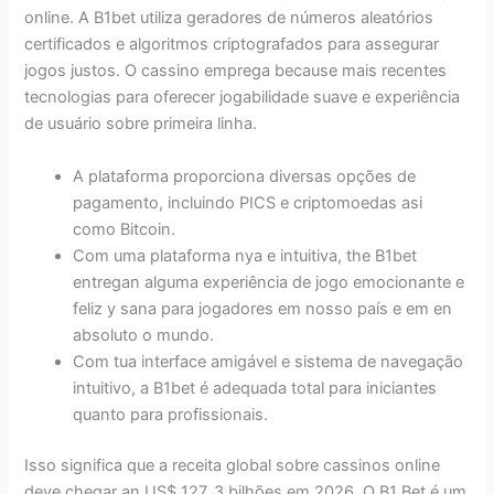
online. A B1bet utiliza geradores de números aleatórios
certificados e algoritmos criptografados para assegurar
jogos justos. O cassino emprega because mais recentes
tecnologias para oferecer jogabilidade suave e experiência
de usuário sobre primeira linha.
A plataforma proporciona diversas opções de
pagamento, incluindo PICS e criptomoedas asi
como Bitcoin.
Com uma plataforma nya e intuitiva, the B1bet
entregan alguma experiência de jogo emocionante e
feliz y sana para jogadores em nosso país e em en
absoluto o mundo.
Com tua interface amigável e sistema de navegação
intuitivo, a B1bet é adequada total para iniciantes
quanto para profissionais.
Isso significa que a receita global sobre cassinos online
deve chegar an US$ 127, 3 bilhões em 2026. O B1 Bet é um