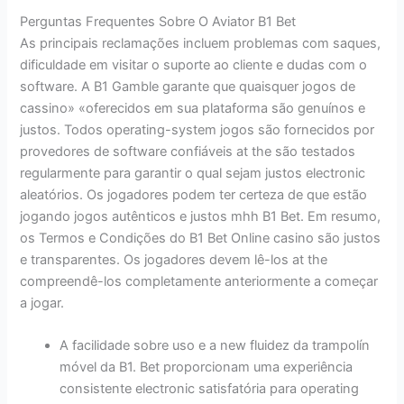
Perguntas Frequentes Sobre O Aviator B1 Bet
As principais reclamações incluem problemas com saques,
dificuldade em visitar o suporte ao cliente e dudas com o
software. A B1 Gamble garante que quaisquer jogos de
cassino» «oferecidos em sua plataforma são genuínos e
justos. Todos operating-system jogos são fornecidos por
provedores de software confiáveis at the são testados
regularmente para garantir o qual sejam justos electronic
aleatórios. Os jogadores podem ter certeza de que estão
jogando jogos autênticos e justos mhh B1 Bet. Em resumo,
os Termos e Condições do B1 Bet Online casino são justos
e transparentes. Os jogadores devem lê-los at the
compreendê-los completamente anteriormente a começar
a jogar.
A facilidade sobre uso e a new fluidez da trampolín
móvel da B1. Bet proporcionam uma experiência
consistente electronic satisfatória para operating