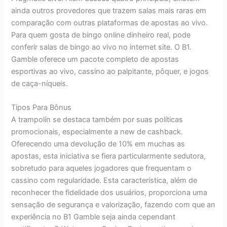
ainda outros provedores que trazem salas mais raras em
comparação com outras plataformas de apostas ao vivo.
Para quem gosta de bingo online dinheiro real, pode
conferir salas de bingo ao vivo no internet site. O B1.
Gamble oferece um pacote completo de apostas
esportivas ao vivo, cassino ao palpitante, pôquer, e jogos
de caça-níqueis.
Tipos Para Bônus
A trampolín se destaca também por suas políticas
promocionais, especialmente a new de cashback.
Oferecendo uma devolução de 10% em muchas as
apostas, esta iniciativa se fiera particularmente sedutora,
sobretudo para aqueles jogadores que frequentam o
cassino com regularidade. Esta característica, além de
reconhecer the fidelidade dos usuários, proporciona uma
sensação de segurança e valorização, fazendo com que an
experiência no B1 Gamble seja ainda cependant