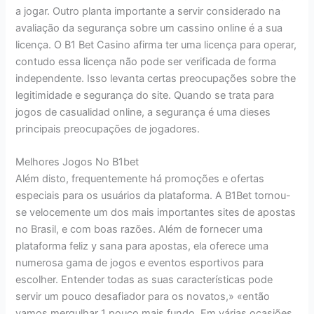
a jogar. Outro planta importante a servir considerado na
avaliação da segurança sobre um cassino online é a sua
licença. O B1 Bet Casino afirma ter uma licença para operar,
contudo essa licença não pode ser verificada de forma
independente. Isso levanta certas preocupações sobre the
legitimidade e segurança do site. Quando se trata para
jogos de casualidad online, a segurança é uma dieses
principais preocupações de jogadores.
Melhores Jogos No B1bet
Além disto, frequentemente há promoções e ofertas
especiais para os usuários da plataforma. A B1Bet tornou-
se velocemente um dos mais importantes sites de apostas
no Brasil, e com boas razões. Além de fornecer uma
plataforma feliz y sana para apostas, ela oferece uma
numerosa gama de jogos e eventos esportivos para
escolher. Entender todas as suas características pode
servir um pouco desafiador para os novatos,» «então
vamos mergulhar 1 pouco mais fundo. Em várias ocasiões,