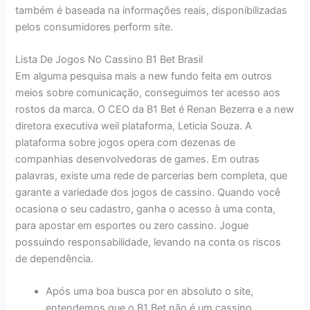
também é baseada na informações reais, disponibilizadas
pelos consumidores perform site.
Lista De Jogos No Cassino B1 Bet Brasil
Em alguma pesquisa mais a new fundo feita em outros
meios sobre comunicação, conseguimos ter acesso aos
rostos da marca. O CEO da B1 Bet é Renan Bezerra e a new
diretora executiva weil plataforma, Leticia Souza. A
plataforma sobre jogos opera com dezenas de
companhias desenvolvedoras de games. Em outras
palavras, existe uma rede de parcerias bem completa, que
garante a variedade dos jogos de cassino. Quando você
ocasiona o seu cadastro, ganha o acesso à uma conta,
para apostar em esportes ou zero cassino. Jogue
possuindo responsabilidade, levando na conta os riscos
de dependência.
Após uma boa busca por en absoluto o site,
entendemos que o B1 Bet não é um cassino