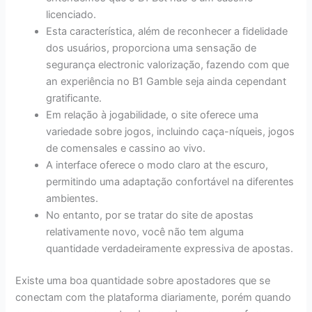
licenciado.
Esta característica, além de reconhecer a fidelidade
dos usuários, proporciona uma sensação de
segurança electronic valorização, fazendo com que
an experiência no B1 Gamble seja ainda cependant
gratificante.
Em relação à jogabilidade, o site oferece uma
variedade sobre jogos, incluindo caça-níqueis, jogos
de comensales e cassino ao vivo.
A interface oferece o modo claro at the escuro,
permitindo uma adaptação confortável na diferentes
ambientes.
No entanto, por se tratar do site de apostas
relativamente novo, você não tem alguma
quantidade verdadeiramente expressiva de apostas.
Existe uma boa quantidade sobre apostadores que se
conectam com the plataforma diariamente, porém quando