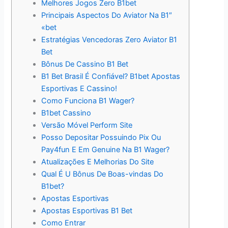
Melhores Jogos Zero B1bet
Principais Aspectos Do Aviator Na B1″
«bet
Estratégias Vencedoras Zero Aviator B1
Bet
Bônus De Cassino B1 Bet
B1 Bet Brasil É Confiável? B1bet Apostas
Esportivas E Cassino!
Como Funciona B1 Wager?
B1bet Cassino
Versão Móvel Perform Site
Posso Depositar Possuindo Pix Ou
Pay4fun E Em Genuine Na B1 Wager?
Atualizações E Melhorias Do Site
Qual É U Bônus De Boas-vindas Do
B1bet?
Apostas Esportivas
Apostas Esportivas B1 Bet
Como Entrar