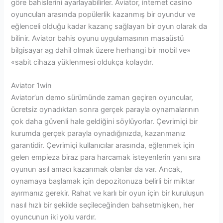
göre bahislerini ayarlayabilirler. Aviator, internet casino
oyuncuları arasında popülerlik kazanmış bir oyundur ve
eğlenceli olduğu kadar kazanç sağlayan bir oyun olarak da
bilinir. Aviator bahis oyunu uygulamasının masaüstü
bilgisayar ag dahil olmak üzere herhangi bir mobil ve»
«sabit cihaza yüklenmesi oldukça kolaydır.
Aviator 1win
Aviator’un demo sürümünde zaman geçiren oyuncular,
ücretsiz oynadıktan sonra gerçek parayla oynamalarının
çok daha güvenli hale geldiğini söylüyorlar. Çevrimiçi bir
kurumda gerçek parayla oynadığınızda, kazanmanız
garantidir. Çevrimiçi kullanıcılar arasında, eğlenmek için
gelen empieza biraz para harcamak isteyenlerin yanı sıra
oyunun asıl amacı kazanmak olanlar da var. Ancak,
oynamaya başlamak için depozitonuza belirli bir miktar
ayırmanız gerekir. Rahat ve karlı bir oyun için bir kuruluşun
nasıl hızlı bir şekilde seçileceğinden bahsetmişken, her
oyuncunun iki yolu vardır.