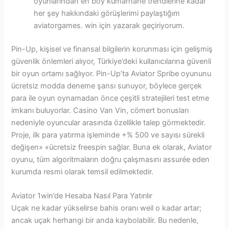
oyunlarından en boy kumarhane trendlerine kadar
her şey hakkındaki görüşlerimi paylaştığım
aviatorgames. win için yazarak geçiriyorum.
Pin-Up, kişisel ve finansal bilgilerin korunması için gelişmiş
güvenlik önlemleri alıyor, Türkiye’deki kullanıcılarına güvenli
bir oyun ortamı sağlıyor. Pin-Up’ta Aviator Spribe oyununu
ücretsiz modda deneme şansı sunuyor, böylece gerçek
para ile oyun oynamadan önce çeşitli stratejileri test etme
imkanı buluyorlar. Casino Van Vin, cömert bonusları
nedeniyle oyuncular arasında özellikle talep görmektedir.
Proje, ilk para yatırma işleminde +% 500 ve sayısı sürekli
değişen» «ücretsiz freespin sağlar. Buna ek olarak, Aviator
oyunu, tüm algoritmaların doğru çalışmasını assurée eden
kurumda resmi olarak temsil edilmektedir.
Aviator 1win’de Hesaba Nasıl Para Yatırılır
Uçak ne kadar yükselirse bahis oranı weil o kadar artar;
ancak uçak herhangi bir anda kaybolabilir. Bu nedenle,