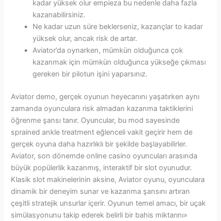
kadar yüksek olur empieza bu nedenle daha fazla
kazanabilirsiniz.
Ne kadar uzun süre beklerseniz, kazançlar to kadar
yüksek olur, ancak risk de artar.
Aviator’da oynarken, mümkün olduğunca çok
kazanmak için mümkün olduğunca yükseğe çıkması
gereken bir pilotun işini yaparsınız.
Aviator demo, gerçek oyunun heyecanını yaşatırken aynı
zamanda oyunculara risk almadan kazanma taktiklerini
öğrenme şansı tanır. Oyuncular, bu mod sayesinde
sprained ankle treatment eğlenceli vakit geçirir hem de
gerçek oyuna daha hazırlıklı bir şekilde başlayabilirler.
Aviator, son dönemde online casino oyuncuları arasında
büyük popülerlik kazanmış, interaktif bir slot oyunudur.
Klasik slot makinelerinin aksine, Aviator oyunu, oyunculara
dinamik bir deneyim sunar ve kazanma şansını artıran
çeşitli stratejik unsurlar içerir. Oyunun temel amacı, bir uçak
simülasyonunu takip ederek belirli bir bahis miktarını»