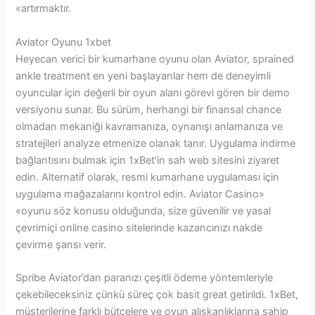
«artırmaktır.
Aviator Oyunu 1xbet
Heyecan verici bir kumarhane oyunu olan Aviator, sprained
ankle treatment en yeni başlayanlar hem de deneyimli
oyuncular için değerli bir oyun alanı görevi gören bir demo
versiyonu sunar. Bu sürüm, herhangi bir finansal chance
olmadan mekaniği kavramanıza, oynanışı anlamanıza ve
stratejileri analyze etmenize olanak tanır. Uygulama indirme
bağlantısını bulmak için 1xBet’in sah web sitesini ziyaret
edin. Alternatif olarak, resmi kumarhane uygulaması için
uygulama mağazalarını kontrol edin. Aviator Casino»
«oyunu söz konusu olduğunda, size güvenilir ve yasal
çevrimiçi online casino sitelerinde kazancınızı nakde
çevirme şansı verir.
Spribe Aviator’dan paranızı çeşitli ödeme yöntemleriyle
çekebileceksiniz çünkü süreç çok basit great getirildi. 1xBet,
müşterilerine farklı bütçelere ve oyun alışkanlıklarına sahip