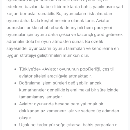
ederken, bazıları da belirli bir miktarda bahis yapılmasını şart
koşan bonuslar sunabilir. Bu, oyuncuların risk almadan
oyunu daha fazla keşfetmelerine olanak tanır. Aviator
bonusları, ankle rehab ebook deneyimli hem para yeni
oyuncular için oyunu daha çekici ve kazançlı good getirerek
adrenalin dolu bir oyun atmosferi sunar. Bu özellik
sayesinde, oyuncuların oyunu tanımaları ve kendilerine en
uygun stratejiyi geliştirmeleri mümkün olur.
Türkiye’de» «Aviator oyununun popülerliği, çeşitli
aviator siteleri aracılığıyla artmaktadır.
Doğrulama işlem süreleri değişebilir, ancak
kumarhaneler genellikle işlemi makul bir süre içinde
tamamlamayı amaçlar.
Aviator oyununda hesaba para yatırmak bir
dakikadan az zamanınızı alır ve sadece üç adımdan
oluşur.
Uçak ne kadar yükseğe çıkarsa, bahis çarpanları o