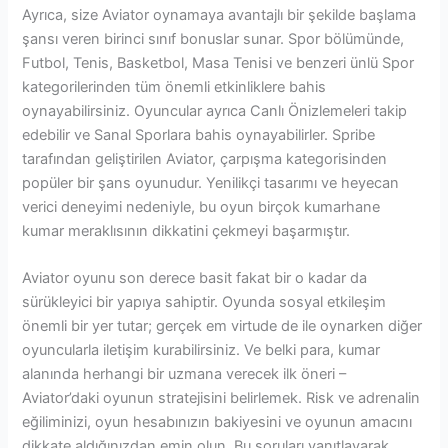
Ayrıca, size Aviator oynamaya avantajlı bir şekilde başlama
şansı veren birinci sınıf bonuslar sunar. Spor bölümünde,
Futbol, Tenis, Basketbol, Masa Tenisi ve benzeri ünlü Spor
kategorilerinden tüm önemli etkinliklere bahis
oynayabilirsiniz. Oyuncular ayrıca Canlı Önizlemeleri takip
edebilir ve Sanal Sporlara bahis oynayabilirler. Spribe
tarafından geliştirilen Aviator, çarpışma kategorisinden
popüler bir şans oyunudur. Yenilikçi tasarımı ve heyecan
verici deneyimi nedeniyle, bu oyun birçok kumarhane
kumar meraklısının dikkatini çekmeyi başarmıştır.
Aviator oyunu son derece basit fakat bir o kadar da
sürükleyici bir yapıya sahiptir. Oyunda sosyal etkileşim
önemli bir yer tutar; gerçek em virtude de ile oynarken diğer
oyuncularla iletişim kurabilirsiniz. Ve belki para, kumar
alanında herhangi bir uzmana verecek ilk öneri –
Aviator’daki oyunun stratejisini belirlemek. Risk ve adrenalin
eğiliminizi, oyun hesabınızın bakiyesini ve oyunun amacını
dikkate aldığınızdan emin olun. Bu soruları yanıtlayarak,