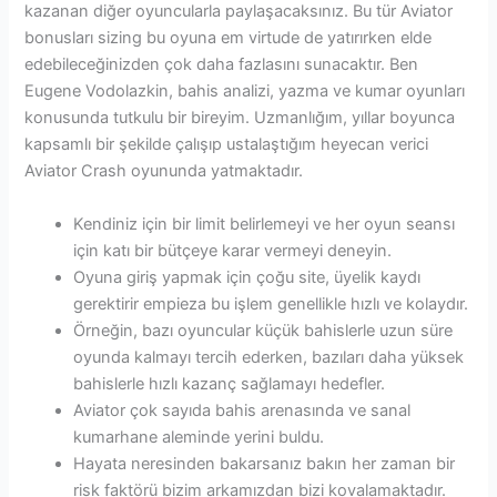
kazanan diğer oyuncularla paylaşacaksınız. Bu tür Aviator
bonusları sizing bu oyuna em virtude de yatırırken elde
edebileceğinizden çok daha fazlasını sunacaktır. Ben
Eugene Vodolazkin, bahis analizi, yazma ve kumar oyunları
konusunda tutkulu bir bireyim. Uzmanlığım, yıllar boyunca
kapsamlı bir şekilde çalışıp ustalaştığım heyecan verici
Aviator Crash oyununda yatmaktadır.
Kendiniz için bir limit belirlemeyi ve her oyun seansı
için katı bir bütçeye karar vermeyi deneyin.
Oyuna giriş yapmak için çoğu site, üyelik kaydı
gerektirir empieza bu işlem genellikle hızlı ve kolaydır.
Örneğin, bazı oyuncular küçük bahislerle uzun süre
oyunda kalmayı tercih ederken, bazıları daha yüksek
bahislerle hızlı kazanç sağlamayı hedefler.
Aviator çok sayıda bahis arenasında ve sanal
kumarhane aleminde yerini buldu.
Hayata neresinden bakarsanız bakın her zaman bir
risk faktörü bizim arkamızdan bizi kovalamaktadır.