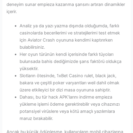
deneyim sunar empieza kazanma şansını artıran dinamikler
içerir.
Analiz ya da yazı yazma dışında olduğumda, farklı
casinolarda becerilerimi ve stratejilerimi test etmek
için Aviator Crash oyununa kendimi kaptırırken
bulabilirsiniz.
Her oyun türünün kendi içerisinde farklı tüyoları
bulunsada bahis dediğimizde şans faktörü oldukça
yüksektir.
Slotların ötesinde, 1xBet Casino rulet, black jack,
bakara ve çeşitli poker varyantları weil dahil olmak
üzere etkileyici bir dizi masa oyununa sahiptir.
Dahası, bu tür hack APK’larını indirme empieza
yükleme işlemi ödeme gerektirebilir veya cihazınızı
potansiyel virüslere veya kötü amaçlı yazılımlara
maruz bırakabilir.
Ancak bu küçük ödünleşme, kullanıcıların mobil cihazlarına