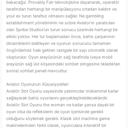
bakacağız. Provably Fair teknolojisine dayanarak, operatör
tarafından herhangi bir manipülasyonu ortadan kaldırır ve
your ex turun tarafsız olmasını sağlar. Ne gambling
establishment yönetiminin ne sobre Aviator’ın yaratıcıları
olan Spribe Studios’un turun sonucu üzerinde herhangi bir
etkisi yoktur. Her tur başlamadan önce, bahis çarpanının
dinamiklerini belirleyen ve oyunun sonucunu tamamen
öngörülemez hale getiren rastgele bir sayı otomatik olarak
oluşturulur. Oyun arayüzünün sağ tarafında (veya mobil
arayüzün sağ üst köşesindeki sohbet simgesine tıkladıktan
sonra) sohbet paneli mevcuttur.
Aviator Oyununun Xüsusiyyətləri
Aviatör Slot Oyunu sayesinde yatırımcılar mükemmel karlar
sağlayarak bahis oyunlarını gerçekleştirebileceklerdir.
Aviatör Slot Oyunu the woman ne kadar şansa dayalı bir
oyun olsa da reflekslerin de oyun içerisinde gerekli
olduğunu söylemek gerekir. Klasik slot machine game
makinelerinden farklı olarak, oyunculara interaktif bir