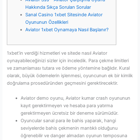
Hakkında Sıkça Sorulan Sorular
Sanal Casino 1xbet Sitesinde Aviator
Oyununun Özellikleri
Aviator 1xbet Oynamaya Nasıl Başlanır?
1xbet’in verdiği hizmetleri ve sitede nasıl Aviator
oynayabileceğinizi sizler için inceledik. Para çekme limitleri
ve zamanlaması tutara ve ödeme yöntemine bağlıdır. Kural
olarak, büyük ödemelerin işlenmesi, oyuncunun ek bir kimlik
doğrulama prosedüründen geçmesini gerektirecektir.
Aviator demo oyunu, Aviator kumar crash oyununun
kayıt gerektirmeyen ve hesaba para yatırma
gerektirmeyen ücretsiz bir deneme sürümüdür.
Oyuncular sanal para ile bahis yaparak, hangi
seviyelerde bahis çekmenin mantıklı olduğunu
öğrenebilir ve danger almadan oyunun temposuna