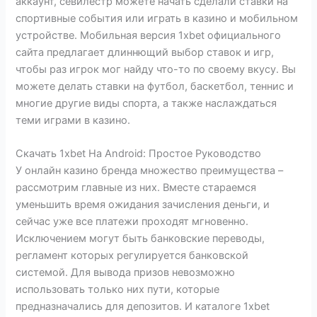
аккаунт, севилестр можете начать сделали ставки на
спортивные события или играть в казино и мобильном
устройстве. Мобильная версия 1xbet официального
сайта предлагает длиннющий выбор ставок и игр,
чтобы раз игрок мог найду что-то по своему вкусу. Вы
можете делать ставки на футбол, баскетбол, теннис и
многие другие виды спорта, а также наслаждаться
теми играми в казино.
Скачать 1xbet На Android: Простое Руководство
У онлайн казино бренда множество преимущества –
рассмотрим главные из них. Вместе стараемся
уменьшить время ожидания зачисления деньги, и
сейчас уже все платежи проходят мгновенно.
Исключением могут быть банковские переводы,
регламент которых регулируется банковской
системой. Для вывода призов невозможно
использовать только них пути, которые
предназначались для депозитов. И каталоге 1xbet