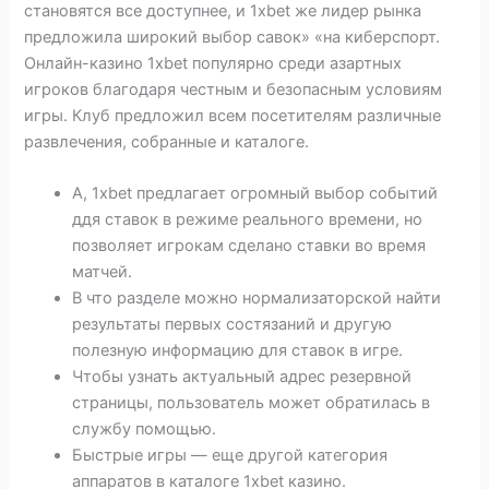
становятся все доступнее, и 1xbet же лидер рынка
предложила широкий выбор савок» «на киберспорт.
Онлайн-казино 1xbet популярно среди азартных
игроков благодаря честным и безопасным условиям
игры. Клуб предложил всем посетителям различные
развлечения, собранные и каталоге.
А, 1xbet предлагает огромный выбор событий
ддя ставок в режиме реального времени, но
позволяет игрокам сделано ставки во время
матчей.
В что разделе можно нормализаторской найти
результаты первых состязаний и другую
полезную информацию для ставок в игре.
Чтобы узнать актуальный адрес резервной
страницы, пользователь может обратилась в
службу помощью.
Быстрые игры — еще другой категория
аппаратов в каталоге 1xbet казино.