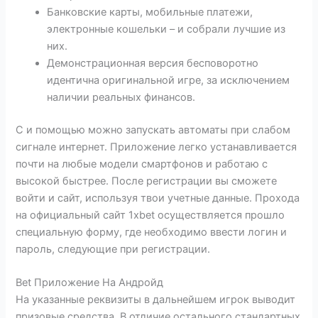
Банковские карты, мобильные платежи,
электронные кошельки – и собрали лучшие из
них.
Демонстрационная версия бесповоротно
идентична оригинальной игре, за исключением
наличии реальных финансов.
С и помощью можно запускать автоматы при слабом
сигнале интернет. Приложение легко устанавливается
почти на любые модели смартфонов и работаю с
высокой быстрее. После регистрации вы сможете
войти и сайт, используя твои учетные данные. Прохода
на официальный сайт 1xbet осуществляется прошло
специальную форму, где необходимо ввести логин и
пароль, следующие при регистрации.
Bet Приложение На Андройд
На указанные реквизиты в дальнейшем игрок выводит
призовые средства. В отличие остального стандартных