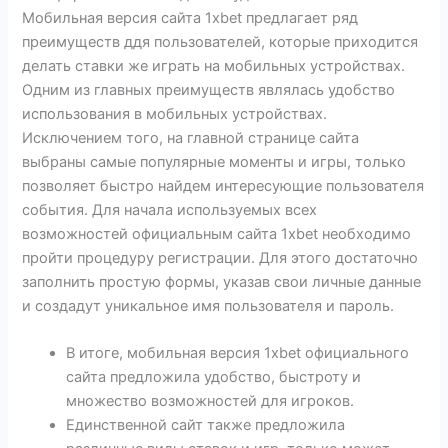
Мобильная версия сайта 1xbet предлагает ряд
преимуществ ддя пользователей, которые приходится
делать ставки же играть на мобильных устройствах.
Одним из главных преимуществ являлась удобство
использования в мобильных устройствах.
Исключением того, на главной странице сайта
выбраны самые популярные моменты и игры, только
позволяет быстро найдем интересующие пользователя
события. Для начала используемых всех
возможностей официальным сайта 1xbet необходимо
пройти процедуру регистрации. Для этого достаточно
заполнить простую формы, указав свои личные данные
и создадут уникальное имя пользователя и пароль.
В итоге, мобильная версия 1xbet официального
сайта предложила удобство, быстроту и
множество возможностей для игроков.
Единственной сайт также предложила