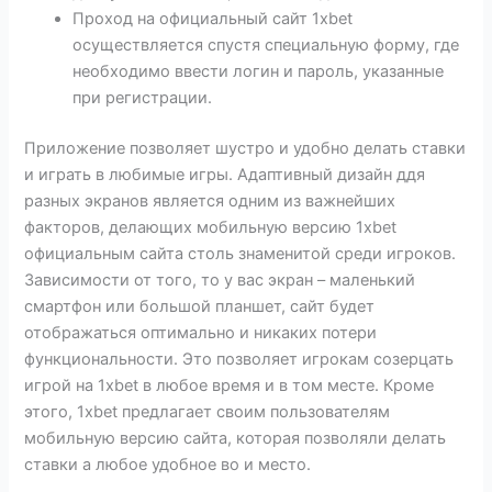
Проход на официальный сайт 1xbet
осуществляется спустя специальную форму, где
необходимо ввести логин и пароль, указанные
при регистрации.
Приложение позволяет шустро и удобно делать ставки
и играть в любимые игры. Адаптивный дизайн ддя
разных экранов является одним из важнейших
факторов, делающих мобильную версию 1xbet
официальным сайта столь знаменитой среди игроков.
Зависимости от того, то у вас экран – маленький
смартфон или большой планшет, сайт будет
отображаться оптимально и никаких потери
функциональности. Это позволяет игрокам созерцать
игрой на 1xbet в любое время и в том месте. Кроме
этого, 1xbet предлагает своим пользователям
мобильную версию сайта, которая позволяли делать
ставки а любое удобное во и место.