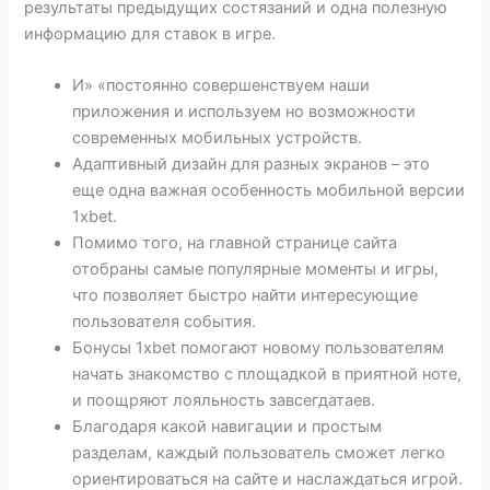
результаты предыдущих состязаний и одна полезную
информацию для ставок в игре.
И» «постоянно совершенствуем наши
приложения и используем но возможности
современных мобильных устройств.
Адаптивный дизайн для разных экранов – это
еще одна важная особенность мобильной версии
1xbet.
Помимо того, на главной странице сайта
отобраны самые популярные моменты и игры,
что позволяет быстро найти интересующие
пользователя события.
Бонусы 1xbet помогают новому пользователям
начать знакомство с площадкой в приятной ноте,
и поощряют лояльность завсегдатаев.
Благодаря какой навигации и простым
разделам, каждый пользователь сможет легко
ориентироваться на сайте и наслаждаться игрой.