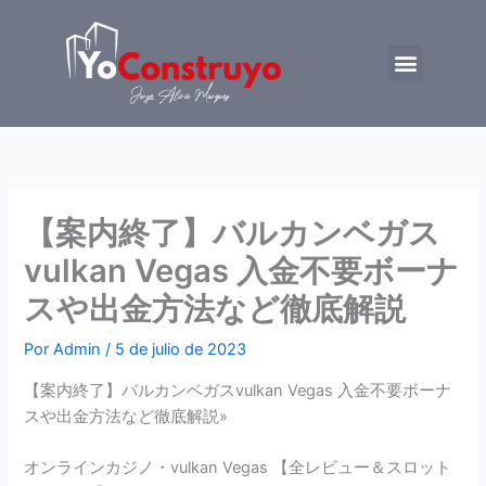
Ir
al
Menu
contenido
Trabajemos juntos
【案内終了】バルカンベガス
vulkan Vegas 入金不要ボーナ
スや出金方法など徹底解説
Por
Admin
/
5 de julio de 2023
【案内終了】バルカンベガスvulkan Vegas 入金不要ボーナ
スや出金方法など徹底解説»
オンラインカジノ・vulkan Vegas 【全レビュー＆スロット