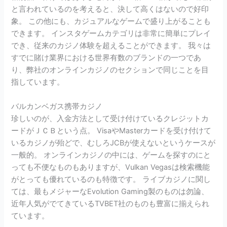
と言われているのを考えると、決して高くはないので好印
象。 この他にも、カジュアルなゲームで盛り上がることも
できます。 インスタゲームカテゴリは非常に簡単にプレイ
でき、従来のカジノ体験を超えることができます。 我々は
すでに賭け業界における世界有数のブランドの一つであ
り、弊社のオンラインカジノのセクションで同じことを目
指しています。
バルカンベガス携帯カジノ
珍しいのが、入金方法として受け付けているクレジットカ
ードがＪＣＢという点。 VisaやMasterカードを受け付けて
いるカジノが殆どで、むしろJCBが使えないというケースが
一般的。 オンラインカジノの中には、ゲームを探すのにと
っても不便なものもありますが、Vulkan Vegasは検索機能
がとっても優れているのも特徴です。 ライブカジノに関し
ては、最もメジャーなEvolution Gaming製のものは勿論、
近年人気がでてきているTVBET社のものも豊富に揃えられ
ています。