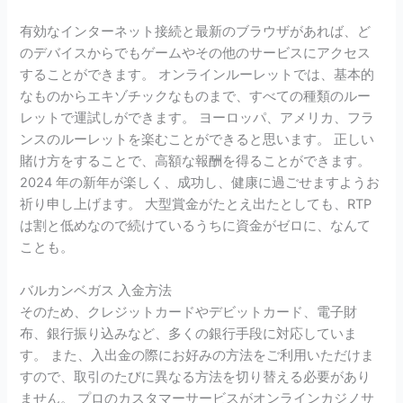
有効なインターネット接続と最新のブラウザがあれば、ど
のデバイスからでもゲームやその他のサービスにアクセス
することができます。 オンラインルーレットでは、基本的
なものからエキゾチックなものまで、すべての種類のルー
レットで運試しができます。 ヨーロッパ、アメリカ、フラ
ンスのルーレットを楽むことができると思います。 正しい
賭け方をすることで、高額な報酬を得ることができます。
2024 年の新年が楽しく、成功し、健康に過ごせますようお
祈り申し上げます。 大型賞金がたとえ出たとしても、RTP
は割と低めなので続けているうちに資金がゼロに、なんて
ことも。
バルカンベガス 入金方法
そのため、クレジットカードやデビットカード、電子財
布、銀行振り込みなど、多くの銀行手段に対応していま
す。 また、入出金の際にお好みの方法をご利用いただけま
すので、取引のたびに異なる方法を切り替える必要があり
ません。 プロのカスタマーサービスがオンラインカジノサ