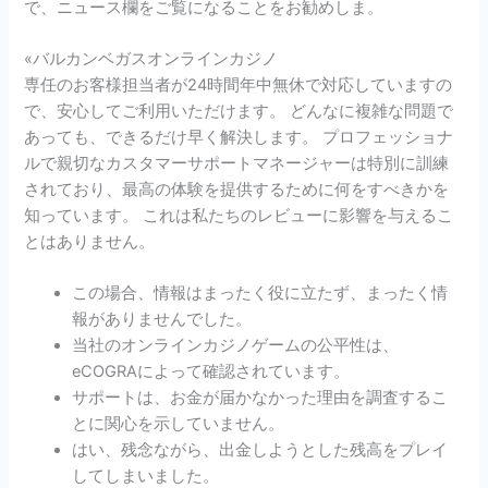
で、ニュース欄をご覧になることをお勧めしま。
«バルカンベガスオンラインカジノ
専任のお客様担当者が24時間年中無休で対応していますの
で、安心してご利用いただけます。 どんなに複雑な問題で
あっても、できるだけ早く解決します。 プロフェッショナ
ルで親切なカスタマーサポートマネージャーは特別に訓練
されており、最高の体験を提供するために何をすべきかを
知っています。 これは私たちのレビューに影響を与えるこ
とはありません。
この場合、情報はまったく役に立たず、まったく情
報がありませんでした。
当社のオンラインカジノゲームの公平性は、
eCOGRAによって確認されています。
サポートは、お金が届かなかった理由を調査するこ
とに関心を示していません。
はい、残念ながら、出金しようとした残高をプレイ
してしまいました。