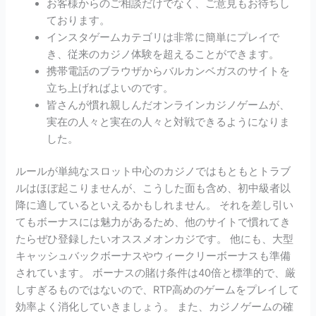
お客様からのご相談だけでなく、ご意見もお待ちし
ております。
インスタゲームカテゴリは非常に簡単にプレイで
き、従来のカジノ体験を超えることができます。
携帯電話のブラウザからバルカンベガスのサイトを
立ち上げればよいのです。
皆さんが慣れ親しんだオンラインカジノゲームが、
実在の人々と実在の人々と対戦できるようになりま
した。
ルールが単純なスロット中心のカジノではもともとトラブ
ルはほぼ起こりませんが、こうした面も含め、初中級者以
降に適しているといえるかもしれません。 それを差し引い
てもボーナスには魅力があるため、他のサイトで慣れてき
たらぜひ登録したいオススメオンカジです。 他にも、大型
キャッシュバックボーナスやウィークリーボーナスも準備
されています。 ボーナスの賭け条件は40倍と標準的で、厳
しすぎるものではないので、RTP高めのゲームをプレイして
効率よく消化していきましょう。 また、カジノゲームの確