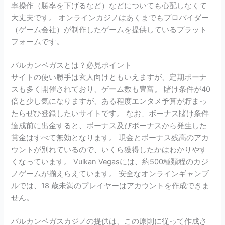
率操作（勝率を下げるなど）などについても心配しなくて
大丈夫です。 オンラインカジノはあくまでもプロバイダー
（ゲーム会社）が制作したゲームを提供しているプラット
フォームです。
バルカンベガスとは？必見ポイント
サイトの使い勝手は玄人向けともいえますが、定期ボーナ
スも多く開催されており、ゲーム数も豊富。 賭け条件が40
倍と少し気になりますが、ある程度エンタメ予算が貯まっ
たらぜひ登録したいサイトです。 なお、ボーナス賭け条件
達成前に出金すると、ボーナス及びボーナスから発生した
賞金はすべて無効となります。 現金とボーナス残高のアカ
ウントが別れているので、いくら獲得したかはわかりやす
くなっています。 Vulkan Vegasには、約500種類程のカジ
ノゲームが揃えらえています。 安全なオンラインギャンブ
ルでは、18 歳未満のプレイヤーはアカウントを作成できま
せん。
バルカンベガスカジノの提供は、この原則に従って作成さ