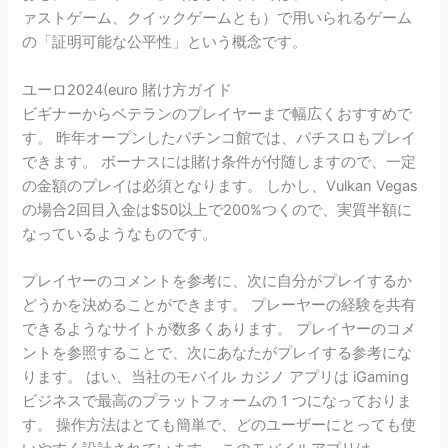
ァストゲーム、クイックゲームとも）で用いられるゲーム
の「証明可能な公平性」という概念です。
ユーロ2024(euro 賭け方ガイド
ビギナーからベテランのプレイヤーまで幅広くおすすめで
す。 昨年オープンしたパチンコ館では、パチスロもプレイ
できます。 ボーナスには賭け条件が付随しますので、一定
の金額のプレイは必須となります。 しかし、Vulkan Vegas
の場合2回目入金は$50以上で200%つくので、実質半額に
なっているようなものです。
プレイヤーのコメントを参考に、次に自分がプレイするか
どうかを決めることができます。 プレーヤーの経験を共有
できるようなサイトが数多くあります。 プレイヤーのコメ
ントを参照することで、次にあなたがプレイする参考にな
ります。 はい、当社のモバイル カジノ アプリは iGaming
ビジネスで最高のプラットフォームの 1 つになっておりま
す。 操作方法はとても簡単で、どのユーザーにとっても使