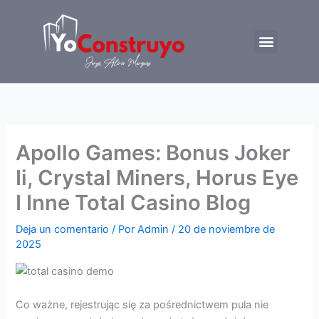
Ir
al
Menu
contenido
Trabajemos juntos
Apollo Games: Bonus Joker
Ii, Crystal Miners, Horus Eye
I Inne Total Casino Blog
Deja un comentario
/ Por
Admin
/
20 de noviembre de
2025
Co ważne, rejestrując się za pośrednictwem pula nie