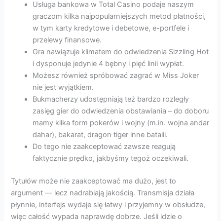
Usługa bankowa w Total Casino podaje naszym
graczom kilka najpopularniejszych metod płatności,
w tym karty kredytowe i debetowe, e-portfele i
przelewy finansowe.
Gra nawiązuje klimatem do odwiedzenia Sizzling Hot
i dysponuje jedynie 4 bębny i pięć linii wypłat.
Możesz również spróbować zagrać w Miss Joker
nie jest wyjątkiem.
Bukmacherzy udostępniają też bardzo rozległy
zasięg gier do odwiedzenia obstawiania – do doboru
mamy kilka form pokerów i wojny (m.in. wojna andar
dahar), bakarat, dragon tiger inne batalii.
Do tego nie zaakceptować zawsze reagują
faktycznie prędko, jakbyśmy tegoż oczekiwali.
Tytułów może nie zaakceptować ma dużo, jest to
argument — lecz nadrabiają jakością. Transmisja działa
płynnie, interfejs wydaje się łatwy i przyjemny w obsłudze,
więc całość wypada naprawdę dobrze. Jeśli idzie o