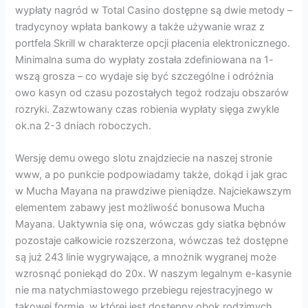
wypłaty nagród w Total Casino dostępne są dwie metody –
tradycynoy wpłata bankowy a także używanie wraz z
portfela Skrill w charakterze opcji płacenia elektronicznego.
Minimalna suma do wypłaty została zdefiniowana na 1-
wszą grosza – co wydaje się być szczególne i odróżnia
owo kasyn od czasu pozostałych tegoż rodzaju obszarów
rozryki. Zazwtowany czas robienia wypłaty sięga zwykle
ok.na 2-3 dniach roboczych.
Wersję demu owego slotu znajdziecie na naszej stronie
www, a po punkcie podpowiadamy także, dokąd i jak grac
w Mucha Mayana na prawdziwe pieniądze. Najciekawszym
elementem zabawy jest możliwość bonusowa Mucha
Mayana. Uaktywnia się ona, wówczas gdy siatka bębnów
pozostaje całkowicie rozszerzona, wówczas też dostępne
są już 243 linie wygrywające, a mnożnik wygranej może
wzrosnąć poniekąd do 20x. W naszym legalnym e-kasynie
nie ma natychmiastowego przebiegu rejestracyjnego w
takowej formie, w której jest dostępny obok rodzimych