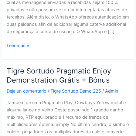
cual as mensagens enviadas e recebidas sejam 100 %
Dicas
privadas e não possam se tornar interceptadas através de
E
terceiros. Além disto, o WhatsApp oferece autenticação em
Bônus
duas peldanos afin de adicionar alguma caterva additional
de segurança à conta do usuário. O WhatsApp é […]
Leer más »
Tigre Sortudo Pragmatic Enjoy
Tigre
Sortudo
Demonstration Grátis + Bônus
Pragmatic
Deja un comentario
/
Tigre Sortudo Demo 225
/
Admin
Enjoy
Demonstration
Também de uma Pragmatic Play, Cowboys Yellow metal é
Grátis
alguma lance no Velho Oeste possuindo 1 grande ganho
+
máximo, RTP equilibrado e 1 recurso de trenza de
Bônus
multiplicadores óptima. Simply No último cilindro, o símbolo
coletor pega todos os multiplicadores da calo e converte