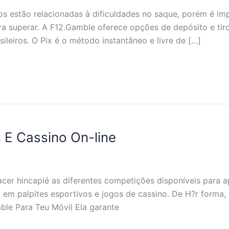
os estão relacionadas à dificuldades no saque, porém é im
a superar. A F12.Gamble oferece opções de depósito e tir
ileiros. O Pix é o método instantâneo e livre de […]
 E Cassino On-line
er hincapié as diferentes competições disponíveis para a
 em palpites esportivos e jogos de cassino. De H?r forma,
ble Para Teu Móvil Ela garante