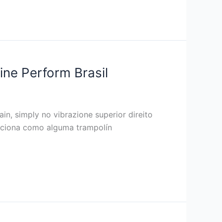
ine Perform Brasil
in, simply no vibrazione superior direito
siciona como alguma trampolín