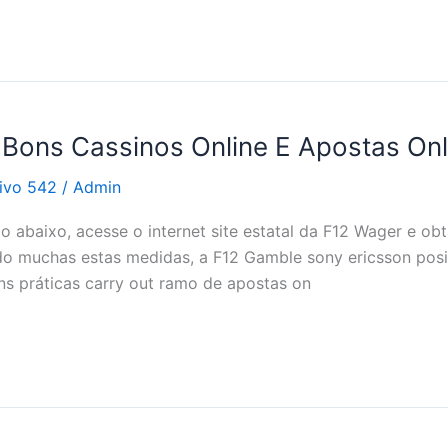
s Bons Cassinos Online E Apostas Onl
ivo 542
/
Admin
o abaixo, acesse o internet site estatal da F12 Wager e obta
indo muchas estas medidas, a F12 Gamble sony ericsson po
s práticas carry out ramo de apostas on