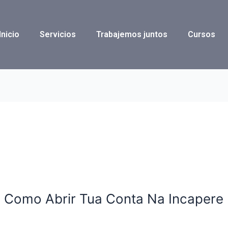
Inicio
Servicios
Trabajemos juntos
Cursos
s Como Abrir Tua Conta Na Incapere