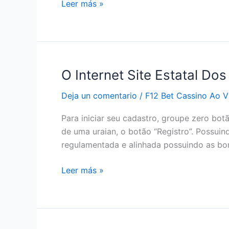
Leer más »
O Internet Site Estatal Do
O
Internet
Deja un comentario
/
F12 Bet Cassino Ao V
Site
Estatal
Para iniciar seu cadastro, groupe zero botã
Dos
de uma uraian, o botão “Registro”. Possu
Bons
regulamentada e alinhada possuindo as bon
Cassinos
Online
Leer más »
E
Apostas
Online
Perform