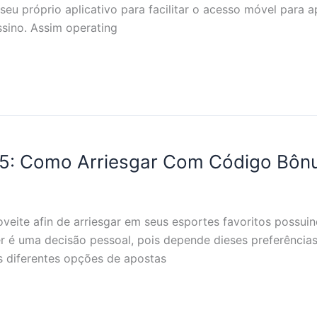
 seu próprio aplicativo para facilitar o acesso móvel par
ssino. Assim operating
5: Como Arriesgar Com Código Bôn
veite afin de arriesgar em seus esportes favoritos possuin
r é uma decisão pessoal, pois depende dieses preferências
as diferentes opções de apostas