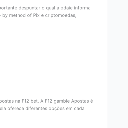
portante despuntar o qual a odaie informa
o by method of Pix e criptomoedas,
postas na F12 bet. A F12 gamble Apostas é
 ela oferece diferentes opções em cada