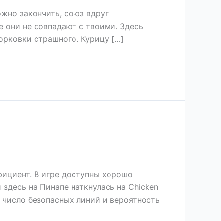
ожно закончить, союз вдруг
е они не совпадают с твоими. Здесь
орковки страшного. Курицу […]
фициент. В игре доступны хорошо
 здесь на Пинапе наткнулась на Chicken
 число безопасных линий и вероятность