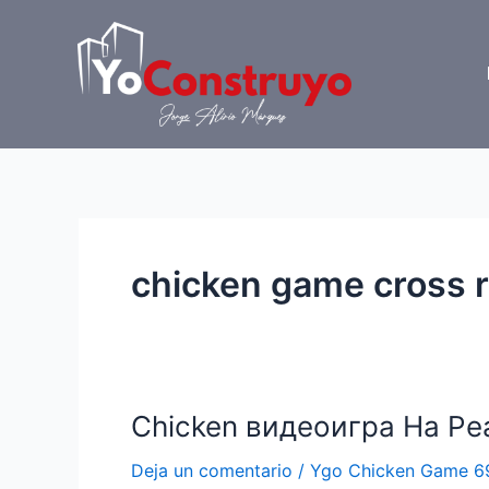
Ir
al
contenido
chicken game cross 
Chicken видеоигра На Р
Chicken
видеоигра
Deja un comentario
/
Ygo Chicken Game 6
На