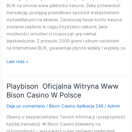
Odwiedzenia
BLIK na stronie www płatności kasyna. Żeby potwierdzić
400
transakcję, postępuj prawidłowo spośród wskazówkami
Zł
wyświetlanymi na ekranie. Zazwyczaj twoje konto kasyna
Plus
zostanie zasilone w ciągu trzydzieści sekund, jakie
Setka
możliwości umożliwi ci rozpocząć grę niemal
Bezpłatnych
błyskawicznie. Z przeszło 2500 grami i silnym naciskiem
Spinów
na internetowe BLIK, gwarantuje płynne wpłaty i wypłaty za
Leer más »
Playbison ️ Oficjalna Witryna Www
Playbison
Bison Casino W Polsce
Oficjalna
Deja un comentario
/
Bison Casino Aplikacja 246
/
Admin
Witryna
Www
Dbamy o bezpieczeństwo Twoich informacji i przejrzystość
Bison
każdej transakcji. W Bison Casino stawiamy na
Casino
różnorodność – wyszukasz u nas zarówno tradycyjne