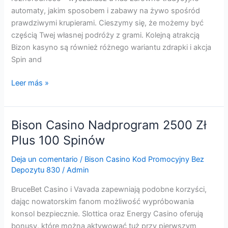
W
automaty, jakim sposobem i zabawy na żywo spośród
Polsce
prawdziwymi krupierami. Cieszymy się, że możemy być
częścią Twej własnej podróży z grami. Kolejną atrakcją
Bizon kasyno są również różnego wariantu zdrapki i akcja
Spin and
Leer más »
Bison Casino Nadprogram 2500 Zł
Bison
Casino
Plus 100 Spinów
Nadprogram
Deja un comentario
/
Bison Casino Kod Promocyjny Bez
2500
Depozytu 830
/
Admin
Zł
Plus
BruceBet Casino i Vavada zapewniają podobne korzyści,
100
dając nowatorskim fanom możliwość wypróbowania
Spinów
konsol bezpiecznie. Slottica oraz Energy Casino oferują
bonusy, które można aktywować tuż przy pierwszym