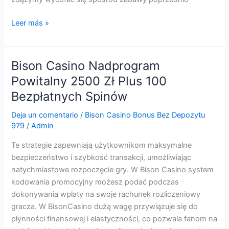
Leer más »
Bison Casino Nadprogram
Bison
Casino
Powitalny 2500 Zł Plus 100
Nadprogram
Bezpłatnych Spinów
Powitalny
2500
Deja un comentario
/
Bison Casino Bonus Bez Depozytu
Zł
979
/
Admin
Plus
Te strategie zapewniają użytkownikom maksymalne
100
bezpieczeństwo i szybkość transakcji, umożliwiając
Bezpłatnych
natychmiastowe rozpoczęcie gry. W Bison Casino system
Spinów
kodowania promocyjny możesz podać podczas
dokonywania wpłaty na swoje rachunek rozliczeniowy
gracza. W BisonCasino dużą wagę przywiązuje się do
płynności finansowej i elastyczności, co pozwala fanom na