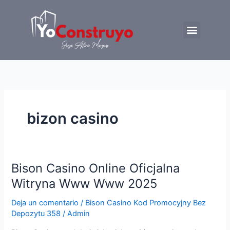
Ir
al
Menu
contenido
Trabajemos juntos
bizon casino
Bison Casino Online Oficjalna
Bison
Casino
Witryna Www Www 2025
Online
Deja un comentario
/
Bison Casino Kod Promocyjny Bez
Oficjalna
Depozytu 358
/
Admin
Witryna
Www