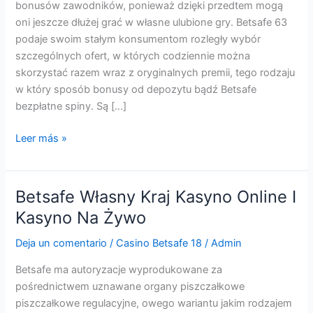
bonusów zawodników, ponieważ dzięki przedtem mogą
I
oni jeszcze dłużej grać w własne ulubione gry. Betsafe 63
Wysokimi
podaje swoim stałym konsumentom rozległy wybór
Limitami
szczególnych ofert, w których codziennie można
Wypłat
skorzystać razem wraz z oryginalnych premii, tego rodzaju
w który sposób bonusy od depozytu bądź Betsafe
bezpłatne spiny. Są […]
Leer más »
Betsafe Własny Kraj Kasyno Online I
Betsafe
Własny
Kasyno Na Żywo
Kraj
Deja un comentario
/
Casino Betsafe 18
/
Admin
Kasyno
Online
Betsafe ma autoryzacje wyprodukowane za
I
pośrednictwem uznawane organy piszczałkowe
Kasyno
piszczałkowe regulacyjne, owego wariantu jakim rodzajem
Na