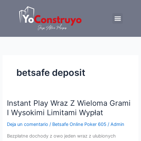
Ir
al
Menu
contenido
Trabajemos juntos
betsafe deposit
Instant Play Wraz Z Wieloma Grami
Instant
Play
I Wysokimi Limitami Wypłat
Wraz
Deja un comentario
/
Betsafe Online Poker 605
/
Admin
Z
Wieloma
Bezpłatne dochody z owo jeden wraz z ulubionych
Grami