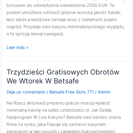
bonusem do odwiedzenia odwiedzenia 2000 EUR. Ta
podest umożliwia odrzucić jedynie wysoką jakość batalii,
lecz także prestiżowe turnieje wraz z rzetelnymi pulami
nagród. Przydaje owo kasynu minimalistycznego wyglądu,
a to sprzyja łatwej nawigacji.
Leer más »
Trzydzieści Gratisowych Obrotów
Trzydzieści
Gratisowych
We Wtorek W Betsafe
Obrotów
Deja un comentario
/
Betsafe Free Slots 771
/
Admin
We
Wtorek
Na Rzecz aktywacji prezentu gracze muszą wpłacić
W
minimalną kwotę na saldo czterdzieści zł. Jak Działa
Betsafe
Nadprogram W Live Kasyno? Betsafe owo bardzo znana
firma na rynku, jaka frapuje się zarówno kasynem
sieciowym w jaki sposób i zakładami bukmacherskimi.