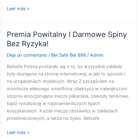
Poglądy,
Leer más »
Bonusy
Na
Rok
2025
Premia Powitalny I Darmowe Spiny
Premia
Powitalny
Bez Ryzyka!
I
Deja un comentario
/
Bet Safe Bet 888
/
Admin
Darmowe
Spiny
Betsafe Polska postarało się o to, by wszystkie zakłady
Bez
były dostępne na stronie internetowej, w jaki to sposób i
Ryzyka!
na urządzeniach mobilnych. Wraz Z szczęściem na
monitorze własnego smartfona obejrzysz w największym
stopniu emocjonujące mecze piłkarskie, zawody tenisowe,
bądź rywalizację w najznamienitszych ligach
koszykarskich. Każde mecze obstawisz w zakładach
przedmeczowych, a także na żywo. Betsafe
Leer más »