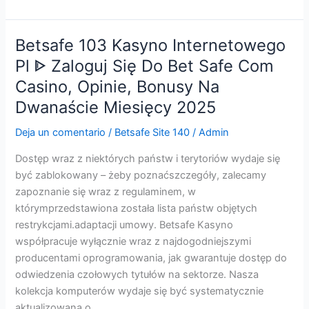
Betsafe 103 Kasyno Internetowego
Betsafe
103
Pl ᐈ Zaloguj Się Do Bet Safe Com
Kasyno
Casino, Opinie, Bonusy Na
Internetowego
Dwanaście Miesięcy 2025
Pl
ᐈ
Deja un comentario
/
Betsafe Site 140
/
Admin
Zaloguj
Się
Dostęp wraz z niektórych państw i terytoriów wydaje się
Do
być zablokowany – żeby poznaćszczegóły, zalecamy
Bet
zapoznanie się wraz z regulaminem, w
Safe
którymprzedstawiona została lista państw objętych
Com
restrykcjami.adaptacji umowy. Betsafe Kasyno
Casino,
współpracuje wyłącznie wraz z najdogodniejszymi
Opinie,
producentami oprogramowania, jak gwarantuje dostęp do
Bonusy
odwiedzenia czołowych tytułów na sektorze. Nasza
Na
kolekcja komputerów wydaje się być systematycznie
Dwanaście
aktualizowana o