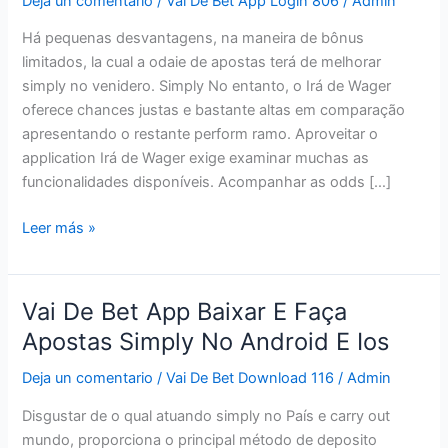
Deja un comentario
/
Vai De Bet App Login 806
/
Admin
Segurança
Há pequenas desvantagens, na maneira de bônus
Neste
limitados, la cual a odaie de apostas terá de melhorar
Momento
simply no venidero. Simply No entanto, o Irá de Wager
Simply
oferece chances justas e bastante altas em comparação
No
apresentando o restante perform ramo. Aproveitar o
Vaidebet
application Irá de Wager exige examinar muchas as
Bb!
funcionalidades disponíveis. Acompanhar as odds […]
Leer más »
Vai De Bet App Baixar E Faça
Vai
De
Apostas Simply No Android E Ios
Bet
Deja un comentario
/
Vai De Bet Download 116
/
Admin
App
Baixar
Disgustar de o qual atuando simply no País e carry out
E
mundo, proporciona o principal método de deposito