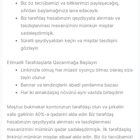
Biz öz təcrübəmizi və biliklərimizi paylaşacağıq,
sıfırdan başlamağınıza ianə edəcəyik.
Biz tərəfdaş hesabınızın qeydiyyata alınması və
təsdiqlənməsi mexanizmini mümkün miqdar
sadələşdirmişik.
Sürətli qeydiyyatdan keçin və miqdar təsdiqini
gözləyin
Etimadli Tərəfdaşlarla Qazanmağa Başlayın
Linkinizlə olmuş hər müasir oyunçu ölməz olaraq sizə
təyin olunur
Banner və lendinqlərin əbədi yenilənmə bazası
Hər iki əməkdaşlıq növünü eyni vaxtda birləşdirin
Məşhur bukmeker kontorunun tərəfdaşı olun və şirkətin
xalis gəlirinin 40%-ə qədərini əldə edin Biz tərəfdaş
hesabınızın qeydiyyata alınması və təsdiqlənməsi
mexanizmini mümkün qədər sadələşdirmişik. İlk tərəfdaşlıq
linkinizi mümkün miqdar əlbəəl əldə edin. Biz öz təcrübəmizi