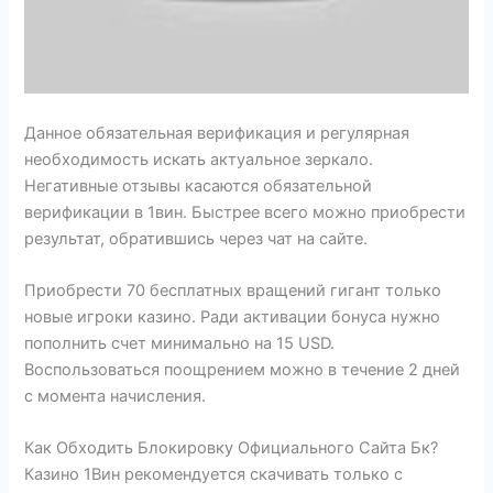
Данное обязательная верификация и регулярная
необходимость искать актуальное зеркало.
Негативные отзывы касаются обязательной
верификации в 1вин. Быстрее всего можно приобрести
результат, обратившись через чат на сайте.
Приобрести 70 бесплатных вращений гигант только
новые игроки казино. Ради активации бонуса нужно
пополнить счет минимально на 15 USD.
Воспользоваться поощрением можно в течение 2 дней
с момента начисления.
Как Обходить Блокировку Официального Сайта Бк?
Казино 1Вин рекомендуется скачивать только с