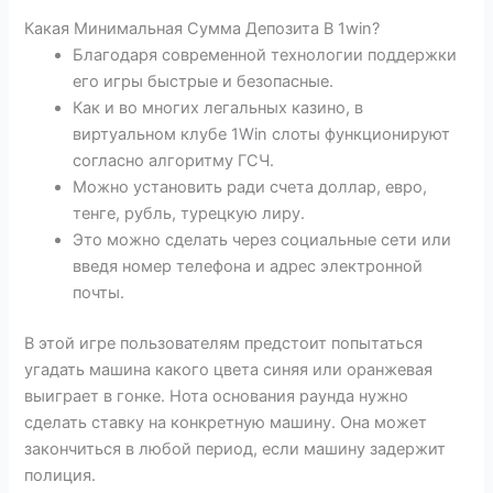
Какая Минимальная Сумма Депозита В 1win?
Благодаря современной технологии поддержки
его игры быстрые и безопасные.
Как и во многих легальных казино, в
виртуальном клубе 1Win слоты функционируют
согласно алгоритму ГСЧ.
Можно установить ради счета доллар, евро,
тенге, рубль, турецкую лиру.
Это можно сделать через социальные сети или
введя номер телефона и адрес электронной
почты.
В этой игре пользователям предстоит попытаться
угадать машина какого цвета синяя или оранжевая
выиграет в гонке. Нота основания раунда нужно
сделать ставку на конкретную машину. Она может
закончиться в любой период, если машину задержит
полиция.