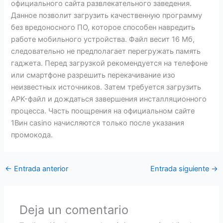
официального сайта развлекательного заведения.
Данное позволит загрузить качественную программу
без вредоносного ПО, которое способен навредить
работе мобильного устройства. Файл весит 16 Мб,
следовательно не предполагает перегружать память
гаджета. Перед загрузкой рекомендуется на телефоне
или смартфоне разрешить перекачивание изо
неизвестных источников. Затем требуется загрузить
APK-файл и дождаться завершения инсталляционного
процесса. Часть поощрения на официальном сайте
1Вин casino начисляются только после указания
промокода.
←
Entrada anterior
Entrada siguiente
→
Deja un comentario