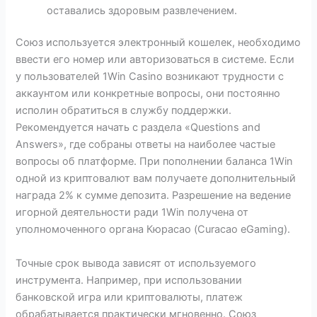
оставались здоровым развлечением.
Союз используется электронный кошелек, необходимо
ввести его номер или авторизоваться в системе. Если
у пользователей 1Win Casino возникают трудности с
аккаунтом или конкретные вопросы, они постоянно
исполин обратиться в службу поддержки.
Рекомендуется начать с раздела «Questions and
Answers», где собраны ответы на наиболее частые
вопросы об платформе. При пополнении баланса 1Win
одной из криптовалют вам получаете дополнительный
награда 2% к сумме депозита. Разрешение на ведение
игорной деятельности ради 1Win получена от
уполномоченного органа Кюрасао (Curacao eGaming).
Точные срок вывода зависят от используемого
инструмента. Например, при использовании
банковской игра или криптовалюты, платеж
обрабатывается практически мгновенно. Союз