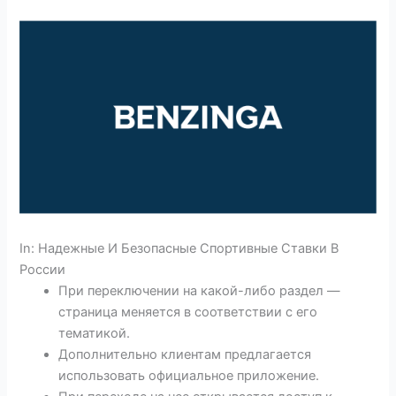
In: Надежные И Безопасные Спортивные Ставки В
России
При переключении на какой-либо раздел —
страница меняется в соответствии с его
тематикой.
Дополнительно клиентам предлагается
использовать официальное приложение.