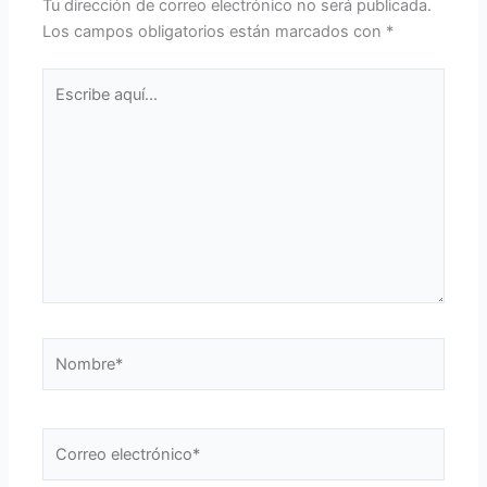
Tu dirección de correo electrónico no será publicada.
Los campos obligatorios están marcados con
*
Escribe
aquí...
Nombre*
Correo
electrónico*