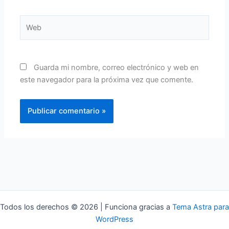
Web
Guarda mi nombre, correo electrónico y web en
este navegador para la próxima vez que comente.
Todos los derechos © 2026 | Funciona gracias a
Tema Astra para
WordPress