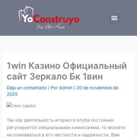
Ir
al
Menu
contenido
Trabajemos juntos
1win Казино Официальный
сайт Зеркало Бк 1вин
Deja un comentario
/ Por
Admin
/
20 de noviembre de
2025
Так как деятельность игорного клуба постоянно
регулируется специальными комиссиями, то можете
не сомневаться в его честности и надежности. Вам