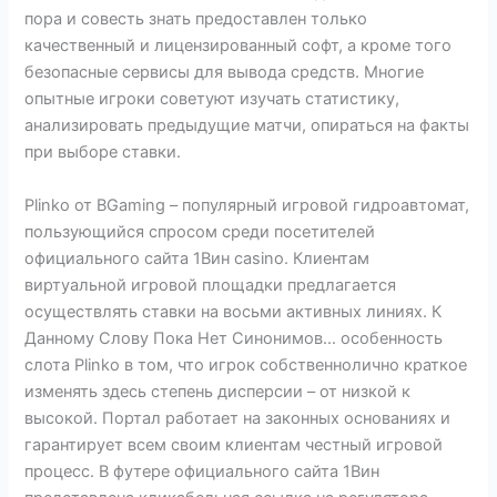
пора и совесть знать предоставлен только
качественный и лицензированный софт, а кроме того
безопасные сервисы для вывода средств. Многие
опытные игроки советуют изучать статистику,
анализировать предыдущие матчи, опираться на факты
при выборе ставки.
Plinko от BGaming – популярный игровой гидроавтомат,
пользующийся спросом среди посетителей
официального сайта 1Вин casino. Клиентам
виртуальной игровой площадки предлагается
осуществлять ставки на восьми активных линиях. К
Данному Слову Пока Нет Синонимов… особенность
слота Plinko в том, что игрок собственнолично краткое
изменять здесь степень дисперсии – от низкой к
высокой. Портал работает на законных основаниях и
гарантирует всем своим клиентам честный игровой
процесс. В футере официального сайта 1Вин