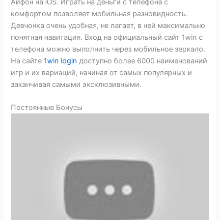
Айфон на iOS. Играть на деньги с телефона с
комфортом позволяет мобильная разновидность.
Девчонка очень удобная, не лагает, в ней максимально
понятная навигация. Вход на официальный сайт 1win с
телефона можно выполнить через мобильное зеркало.
На сайте
1win login
доступно более 6000 наименований
игр и их вариаций, начиная от самых популярных и
заканчивая самыми эксклюзивными.
Постоянные Бонусы